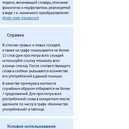
Дялит: автоматизация униеду (2013)
модели, включающей словарь, описание
фонологии и морфотактики, реализуемой
Илмакталду поход (2013)
в виде т.н. «конечного преобразователя»
Конкурс «Мэнӈи турэн» (2013)
(
finite-state transducer
).
Куюмбаӈи нонопты таткит-дюн (2013)
Минӈи «Эвэды ин» газета (2013)
Справка
«Мучун» – Омакта аннгани [1] (2013)
«Мучун» – Омакта анӈани [2] (2013)
В списках правых и левых соседей,
Мэнӈи хаван (2013)
а также на графе показываются не более
12 слов (для просмотра всех соседей
Мэӈрундя-мата (1981)
используйте ссылку «показать все»
Неӈнери Этэечимни тырганин (2013)
в конце списка). После соответствующего
Оларил асал денчалин (2013)
слова в скобках указывается количество
его употреблений в данной позиции.
Олдонындя-акияндя, тадук Нюӈурдок Уняптукэннюн (1980)
В качестве примеров в контексте
Омакта министерство хаван (2013)
случайным образом отбираются не более
О̄н бэе Киӈгиттӯ аӣса̄н (2011)
7 предложений. Для просмотра всех
Онё̄вувча̄л Библия Улгӯрилин (2011)
употреблений слова в конкретном тексте
щелкните по числу в графе «Количество
Он умнэ булэсэл урилэндула эмэрэ (2010)
употреблений» в таблице.
«Орорво иргичимнил» Китайду (2013)
Севергарду хэгды документ (2013)
Севергар икэрдули (2013)
Условия использования