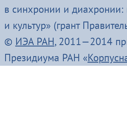
в синхронии и диахронии:
Япониядук матал (2013)
и культур» (грант Правите
Итого
©
ИЭА РАН
, 2011—2014 п
Президиума РАН «
Корпусн