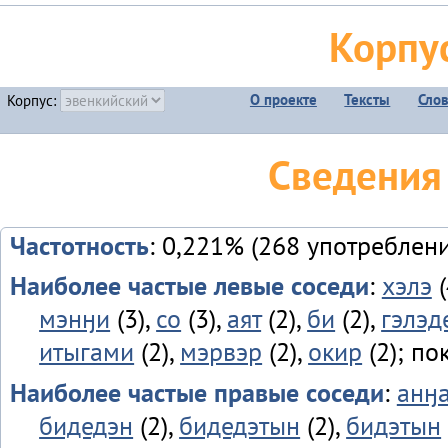
Корпу
О проекте
Тексты
Сло
Корпус:
Сведения
Частотность
: 0,221% (268 употреблен
Наиболее частые левые соседи
:
хэлэ
(
мэнӈи
(3),
со
(3),
аят
(2),
би
(2),
гэлэд
итыгами
(2),
мэрвэр
(2),
окир
(2); по
Наиболее частые правые соседи
:
анӈ
бидедэн
(2),
бидедэтын
(2),
бидэтын