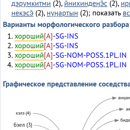
дэрумкитми
(2),
ӣнихиндеӈэ̄с
(2),
ир
некэсэ̄
(2),
нуӈартын
(2); показать
вс
Варианты морфологического разбора
хороший
[A]
-SG-INS
хороший
[A]
-SG-INS
хороший
[A]
-SG-NOM-POSS.1PL.IN
хороший
[A]
-SG-NOM-POSS.1PL.IN
Графическое представление соседств
анӈан
ая
хэлэ (4)
биде
бэел (3)