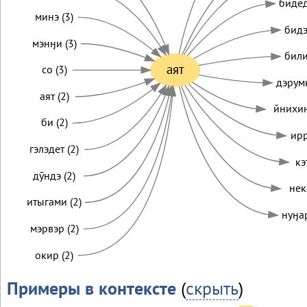
бидед
минэ (3)
бидэ
мэнӈи (3)
били
аят
со (3)
дэрум
аят (2)
ӣнихин
би (2)
ирр
гэлэдет (2)
кэ
дӯндэ (2)
некэ
итыгами (2)
нуӈа
мэрвэр (2)
окир (2)
Примеры в контексте
(
скрыть
)