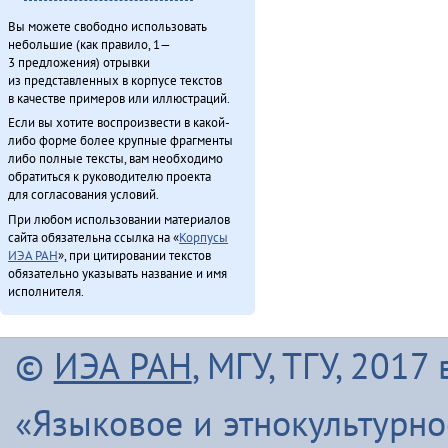
Северӈи тэгэды гукчанкит историян (2013)
Вы можете свободно использовать
Секция этнокультурнай алагувундули (2013)
небольшие (как правило, 1—
Таткитва эмэндын (2013)
3 предложения) отрывки
из представленных в корпусе текстов
Туруӈи авгарачимнил техникумду 70 анӈанил [1] (2013)
в качестве примеров или иллюстраций.
Туруӈи авгарачимнил техникумду 70 анӈанил [2] (2013)
Если вы хотите воспроизвести в какой-
Турэн – илэды баин (2013)
либо форме более крупные фрагменты
Хавал мудана ачин (2013)
либо полные тексты, вам необходимо
обратиться к руководителю проекта
Хаварук ООО «Традиционнай Северӈи булталин» [1] (2013)
для согласования условий.
Хаварук ООО «Традиционнай Северӈи булталин» [2] (2013)
При любом использовании материалов
Хулакӣ тадук ама̄ка̄ (2011)
сайта обязательна ссылка на «
Корпусы
Хэвэкӣнӯн ӈинакин тадук Ха̄ргӣ (2011)
ИЭА РАН
», при цитировании текстов
обязательно указывать название и имя
Хэгдыл, эӈэсил, савкал илэл [1] (2013)
исполнителя.
Хэгдыл, эӈэсил, савкал илэл [2] (2013)
Чинанайкун – эвэнки тэкэнын (1988)
Чинанай Омолгичанын (1988)
©
ИЭА РАН
, МГУ, ТГУ, 201
Эвенкиядук сониӈил — давдымнилва денчанал (2013)
Эвэнкиткэр «Арктикаду» (2013)
«Языковое и этнокультурн
ЭМР КМНС «Арун» ассоциацияду синмады конференциян (2013)
Эӈэсил асал (2013)