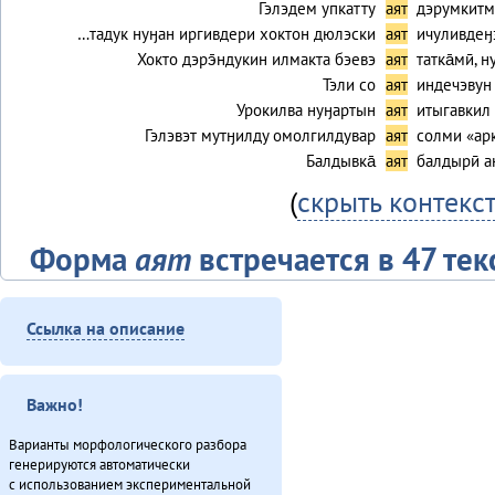
Гэлэдем упкатту
аят
дэрумкитм
…тадук нуӈан иргивдери хоктон дюлэски
аят
ичуливдеӈ
Хокто дэрэ̄ндукин илмакта бэевэ
аят
татка̄мӣ, 
Тэли со
аят
индечэвун
Урокилва нуӈартын
аят
итыгавкил
Гэлэвэт мутӈилду омолгилдувар
аят
солми «ар
Балдывка̄
аят
балдырӣ а
(
скрыть контекс
Форма
аят
встречается в 47 тек
Текст
Ссылка на описание
Алагуды совет (2013)
Ванавараӈи таткиттун юбилей (2013)
Виктор Гаюльскай: «Севергар инмэн одёнэл» (2013)
Важно!
Гарпарикан-мата (1980)
Варианты морфологического разбора
Губернаторвун «севергар» статустулин (2013)
генерируются автоматически
Дуннэ баилин. «Бугава дэсутвэт» (2013)
с использованием экспериментальной