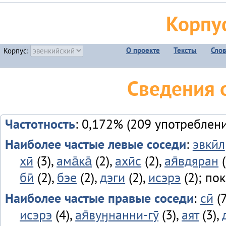
Корпу
О проекте
Тексты
Сло
Корпус:
Сведения 
Частотность
: 0,172% (209 употреблен
Наиболее частые левые соседи
:
эвкӣл
хӣ
(3),
ама̄ка̄
(2),
ахӣс
(2),
ая̄вдяран
(
бӣ
(2),
бэе
(2),
дэги
(2),
исэрэ
(2); по
Наиболее частые правые соседи
:
сӣ
(7
исэрэ
(4),
ая̄вуӈнанни-гӯ
(3),
аят
(3),