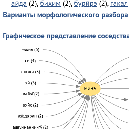
аӣда
(2),
бихим
(2),
бурӣрэ
(2),
гакал
Варианты морфологического разбора
Графическое представление соседств
эвкӣл (6)
сӣ (4)
сэвэкӣ (3)
хӣ (3)
минэ
ама̄ка̄ (2)
ахӣс (2)
ая̄вдяран (2)
ая̄вуӈнанни-гӯ (2)