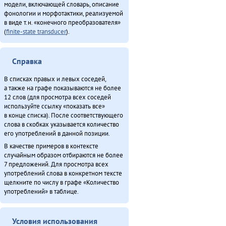
О̄н бэе хэргӯлэ̄ дӯндэлэ̄ ӣстан (2011)
модели, включающей словарь, описание
фонологии и морфотактики, реализуемой
Онё̄вувча̄л Библия Улгӯрилин (2011)
в виде т.н. «конечного преобразователя»
Севергар икэрдули (2013)
(
finite-state transducer
).
Со бэе Эринындя-мата (1981)
Таткитва эмэндын (2013)
Справка
Туруӈи авгарачимнил техникумду 70 анӈанил [2] (2013)
Турэн – илэды баин (2013)
В списках правых и левых соседей,
Урэ̄н-дэ̄ Уӈко̄вул (2011)
а также на графе показываются не более
12 слов (для просмотра всех соседей
Хаварук ООО «Традиционнай Северӈи булталин» [2] (2013)
используйте ссылку «показать все»
Хо̄ бэе (2011)
в конце списка). После соответствующего
Хулакӣ тадук ама̄ка̄ (2011)
слова в скобках указывается количество
его употреблений в данной позиции.
Хула̄н тадук токтовкӣ (2011)
В качестве примеров в контексте
Хэгдыл, эӈэсил, савкал илэл [1] (2013)
случайным образом отбираются не более
Хэгдыл, эӈэсил, савкал илэл [2] (2013)
7 предложений. Для просмотра всех
Чинанайкун – эвэнки тэкэнын (1988)
употреблений слова в конкретном тексте
щелкните по числу в графе «Количество
Эвэнкӣ тадук Ама̄ка̄-ибдерӣ (2011)
употреблений» в таблице.
Эвэнкӣ тадук Киӈгит (2011)
Итого
Условия использования