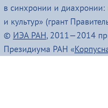
в синхронии и диахронии:
и культур» (грант Правите
©
ИЭА РАН
, 2011—2014 п
Президиума РАН «
Корпусн