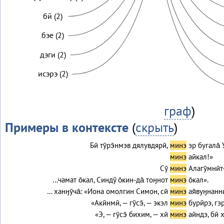
бӣ (2)
бэе (2)
дэги (2)
исэрэ (2)
граф
)
Примеры в контексте
(
скрыть
)
Бӣ тӯрэ̄нмэв дялувдярӣ,
минэ
эр бугала̄ 
минэ
айкал!»
Сӯ
минэ
Алагӯмнӣт
…чамат о̄кал, Синдӯ о̄кин-да̄ тоӈнот
минэ
о̄кал».
… ханӈӯча̄: «Иона омолгин Симон, сӣ
минэ
ая̄вуӈнанни
«Акӣнмӣ, — гӯсэ̄, — экэл
минэ
бурӣрэ, г
«Э, — гӯсэ̄ бихим, — хӣ
минэ
аӣндэ, бӣ