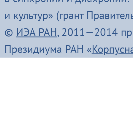
и культур» (грант Правите
©
ИЭА РАН
, 2011—2014 п
Президиума РАН «
Корпусн