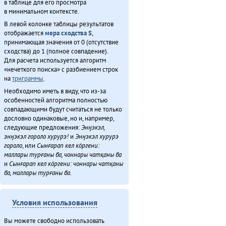
в таблице для его просмотра
в минимальном контексте.
В левой колонке таблицы результатов
отображается
мера сходства S
,
принимающая значения от 0 (отсутствие
сходства) до 1 (полное совпадение).
Для расчета используется алгоритм
«нечеткого поиска» с разбиением строк
на
триграммы
.
Необходимо иметь в виду, что из-за
особенностей алгоритма полностью
совпадающими будут считаться не только
дословно одинаковые, но и, например,
следующие предложения:
Энӈэкэл,
энӈэкэл гороло хурурэ!
и
Энӈэкэл хурурэ
гороло
, или
Сынғарап кел кӧргени:
маллары турғаны ба, чоннары чатқаны ба
и
Сынғарап кел кӧргени: чоннары чатқаны
ба, маллары турғаны ба
.
Условия использования
Вы можете свободно использовать