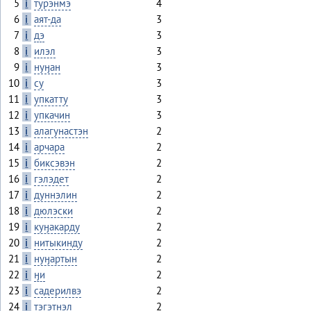
5
i
турэнмэ
4
6
i
аят-да
3
7
i
дэ
3
8
i
илэл
3
9
i
нуӈан
3
10
i
су
3
11
i
упкатту
3
12
i
упкачин
3
13
i
алагунастэн
2
14
i
арчара
2
15
i
биксэвэн
2
16
i
гэлэдет
2
17
i
дуннэлин
2
18
i
дюлэски
2
19
i
куӈакарду
2
20
i
нитыкинду
2
21
i
нуӈартын
2
22
i
ӈи
2
23
i
садерилвэ
2
24
i
тэгэтнэл
2