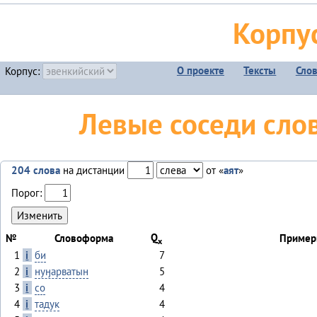
Корпу
О проекте
Тексты
Сло
Корпус:
Левые соседи слов
204 слова
на дистанции
от «
аят
»
Порог:
Q
№
Словоформа
Пример
x
1
i
би
7
2
i
нуӈарватын
5
3
i
со
4
4
i
тадук
4