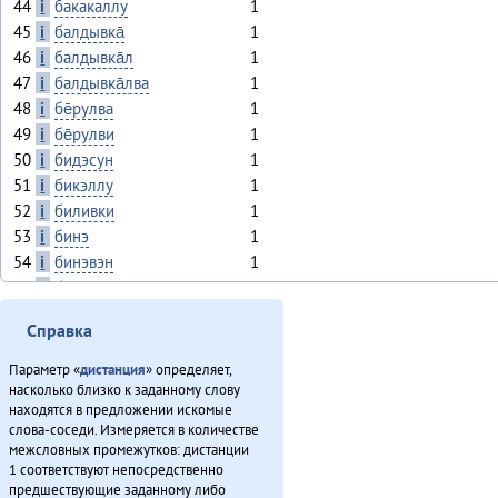
44
i
бакакаллу
1
45
i
балдывка̄
1
46
i
балдывка̄л
1
47
i
балдывка̄лва
1
48
i
бе̄рулва
1
49
i
бе̄рулви
1
50
i
бидэсун
1
51
i
бикэллу
1
52
i
биливки
1
53
i
бинэ
1
54
i
бинэвэн
1
55
i
бинэлэтын
1
56
i
бирэн
1
Справка
57
i
бихим
1
58
i
бододуви
1
Параметр «
дистанция
» определяет,
59
i
бо̄ка̄нни
1
насколько близко к заданному слову
находятся в предложении искомые
60
i
бу
1
слова-соседи. Измеряется в количестве
61
i
бултамни
1
межсловных промежутков: дистанции
62
i
бумуллэкин
1
1 соответствуют непосредственно
предшествующие заданному либо
63
i
бэгинтын
1