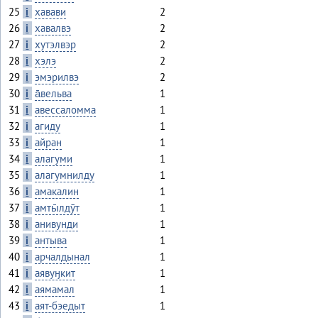
25
i
хавави
2
26
i
хавалвэ
2
27
i
хутэлвэр
2
28
i
хэлэ
2
29
i
эмэрилвэ
2
30
i
а̄вельва
1
31
i
авессаломма
1
32
i
агиду
1
33
i
айран
1
34
i
алагуми
1
35
i
алагумнилду
1
36
i
амакалин
1
37
i
амты̄лдӯт
1
38
i
анивунди
1
39
i
антыва
1
40
i
арчалдынал
1
41
i
аявуӈкит
1
42
i
аямамал
1
43
i
аят-бэедыт
1