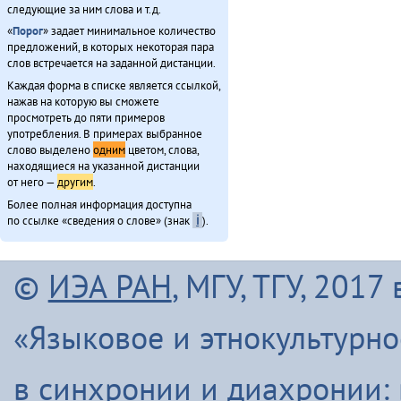
следующие за ним слова и т.д.
64
i
бэевэ
1
«
Порог
» задает минимальное количество
65
i
бэел
1
предложений, в которых некоторая пара
66
i
бэйӈовэ
1
слов встречается на заданной дистанции.
67
i
бэлэдэн
1
Каждая форма в списке является ссылкой,
68
i
властьту
1
нажав на которую вы сможете
просмотреть до пяти примеров
69
i
выставкава
1
употребления. В примерах выбранное
70
i
гаюльскай
1
слово выделено
одним
цветом, слова,
71
i
группа
1
находящиеся на указанной дистанции
72
i
гӯ
1
от него —
другим
.
73
i
гундет
1
Более полная информация доступна
по ссылке «сведения о слове» (знак
ℹ
).
74
i
гуннэвэн
1
75
i
гэлэденэл
1
76
i
гэлэ̄рэ
1
©
ИЭА РАН
, МГУ, ТГУ, 201
77
i
да̄
1
78
i
дагадун
1
79
i
дагачанман
1
«Языковое и этнокультурн
80
i
девдеӈэтын
1
81
i
дӯндэ
1
в синхронии и диахронии:
82
i
дӯннэви
1