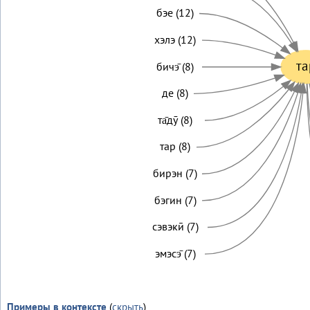
бэе (12)
хэлэ (12)
та
бичэ̄ (8)
де (8)
та̄дӯ (8)
тар (8)
бирэн (7)
бэгин (7)
сэвэкӣ (7)
эмэсэ̄ (7)
Примеры в контексте
(
скрыть
)