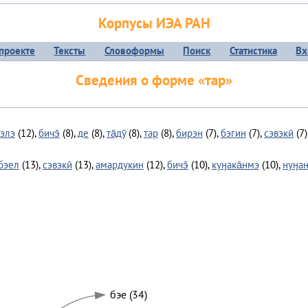
Корпусы ИЭА РАН
проекте
Тексты
Словоформы
Поиск
Статистика
Вх
Сведения о форме «тар»
элэ
(12),
бичэ̄
(8),
де
(8),
та̄дӯ
(8),
тар
(8),
бирэн
(7),
бэгин
(7),
сэвэкӣ
(7)
бэел
(13),
сэвэкӣ
(13),
амардукин
(12),
бичэ̄
(10),
куӈака̄нмэ
(10),
нуӈа
бэе (34)