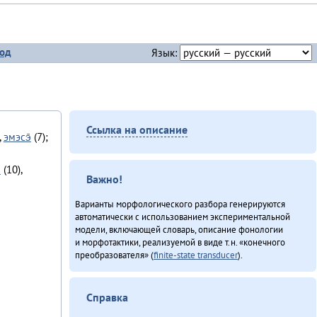
од
Язык:
Ссылка на описание
,
эмэсэ̄
(7);
н
(10),
Важно!
Варианты морфологического разбора генерируются
автоматически с использованием экспериментальной
модели, включающей словарь, описание фонологии
и морфотактики, реализуемой в виде т.н. «конечного
преобразователя» (
finite-state transducer
).
Справка