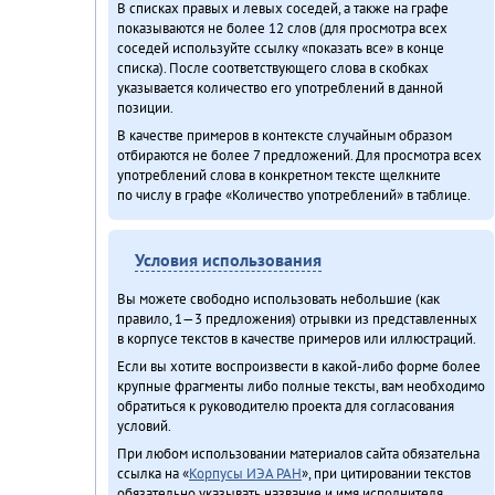
В списках правых и левых соседей, а также на графе
показываются не более 12 слов (для просмотра всех
соседей используйте ссылку «показать все» в конце
списка). После соответствующего слова в скобках
указывается количество его употреблений в данной
позиции.
В качестве примеров в контексте случайным образом
отбираются не более 7 предложений. Для просмотра всех
употреблений слова в конкретном тексте щелкните
по числу в графе «Количество употреблений» в таблице.
Условия использования
Вы можете свободно использовать небольшие (как
правило, 1—3 предложения) отрывки из представленных
в корпусе текстов в качестве примеров или иллюстраций.
Если вы хотите воспроизвести в какой-либо форме более
крупные фрагменты либо полные тексты, вам необходимо
обратиться к руководителю проекта для согласования
условий.
При любом использовании материалов сайта обязательна
ссылка на «
Корпусы ИЭА РАН
», при цитировании текстов
обязательно указывать название и имя исполнителя.