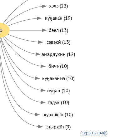
хэлэ (22)
куӈака̄н (19)
р
бэел (13)
сэвэкӣ (13)
амардукин (12)
бичэ̄ (10)
куӈака̄нмэ (10)
нуӈан (10)
тадук (10)
хуркэ̄кэ̄н (10)
этыркэ̄н (9)
(
скрыть граф
)