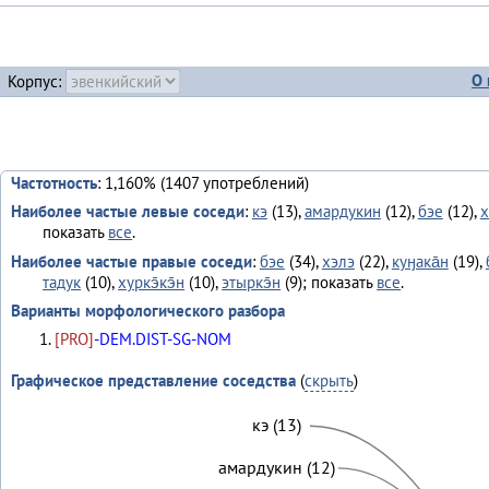
О 
Корпус:
Частотность
: 1,160% (1407 употреблений)
Наиболее частые левые соседи
:
кэ
(13),
амардукин
(12),
бэе
(12),
х
показать
все
.
Наиболее частые правые соседи
:
бэе
(34),
хэлэ
(22),
куӈака̄н
(19),
тадук
(10),
хуркэ̄кэ̄н
(10),
этыркэ̄н
(9); показать
все
.
Варианты морфологического разбора
[PRO]
-DEM.DIST-SG-NOM
Графическое представление соседства
(
скрыть
)
кэ (13)
амардукин (12)