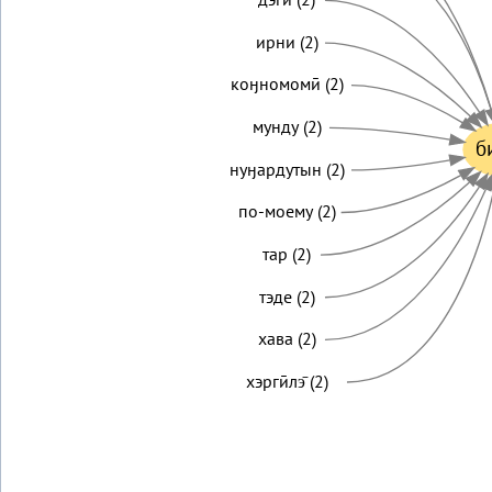
ирни (2)
коӈномомӣ (2)
мунду (2)
б
нуӈардутын (2)
по-моему (2)
тар (2)
тэде (2)
хава (2)
хэргӣлэ̄ (2)