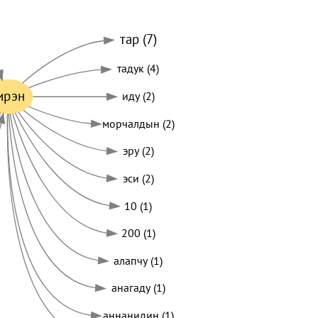
тар (7)
тадук (4)
ирэн
иду (2)
морчалдын (2)
эру (2)
эси (2)
10 (1)
200 (1)
алапчу (1)
анагаду (1)
анӈанидин (1)