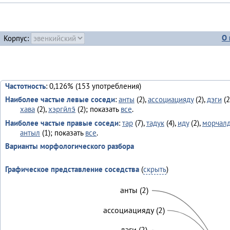
О 
Корпус:
Частотность
: 0,126% (153 употребления)
Наиболее частые левые соседи
:
анты
(2),
ассоциацияду
(2),
дэги
(2
хава
(2),
хэргӣлэ̄
(2); показать
все
.
Наиболее частые правые соседи
:
тар
(7),
тадук
(4),
иду
(2),
морчал
антыл
(1); показать
все
.
Варианты морфологического разбора
Графическое представление соседства
(
скрыть
)
анты (2)
ассоциацияду (2)
дэги (2)