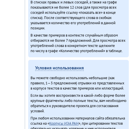
В списках правых и левых соседей, а также на графе
показываются не более 12 слов (для просмотра всех
соседей используйте ссылку «показать все» в конце
списка). После соответствующего слова в скобках
указывается количество его употреблений в данной
позиции.
В качестве примеров в контексте случайным образом
отбираются не более 7 предложений. Для просмотра всех
употреблений слова в конкретном тексте щелкните
по числу в графе «Количество употреблений» в таблице.
Условия использования
Вы можете свободно использовать небольшие (как
правило, 1—3 предложения) отрывки из представленных
в корпусе текстов в качестве примеров или иллюстраций.
Если вы хотите воспроизвести в какой-либо форме более
крупные фрагменты либо полные тексты, вам необходимо
обратиться к руководителю проекта для согласования
условий.
При любом использовании материалов сайта обязательна
ссылка на «
Корпусы ИЭА РАН
», при цитировании текстов
обязательно указывать название и имя исполнителя.