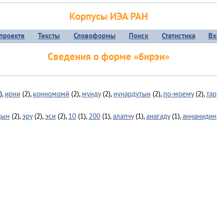
Корпусы ИЭА РАН
проекте
Тексты
Словоформы
Поиск
Статистика
Вх
Сведения о форме «бирэн»
),
ирни
(2),
коӈномомӣ
(2),
мунду
(2),
нуӈардутын
(2),
по-моему
(2),
тар
дын
(2),
эру
(2),
эси
(2),
10
(1),
200
(1),
алапчу
(1),
анагаду
(1),
анӈанидин