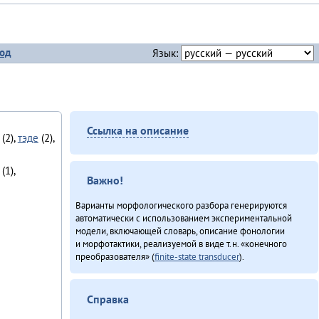
од
Язык:
Ссылка на описание
(2),
тэде
(2),
(1),
Важно!
Варианты морфологического разбора генерируются
автоматически с использованием экспериментальной
модели, включающей словарь, описание фонологии
и морфотактики, реализуемой в виде т.н. «конечного
преобразователя» (
finite-state transducer
).
Справка