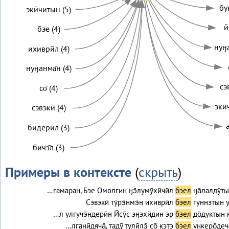
був
экӣчитын (5)
и
бэе (4)
нуӈ
ихиврӣл (4)
нуӈанма̄н (4)
сэ
со̄ (4)
экӣ
сэвэкӣ (4)
бидерӣл (3)
бичэ̄л (3)
Примеры в контексте
(
скрыть
)
…гамаран, Бэе Омолгин ӈэ̄лумӯхӣчӣл
бэел
ӈа̄лалдӯт
Сэвэкӣ тӯрэ̄нмэ̄н ихиврӣл
бэел
гуннэтын уп
…л улгучэ̄ндерӣн Ӣсӯс эӈэхӣдин эр
бэел
до̄дуктын 
…лганӣдяча̄, тадӯ тулӣлэ̄ со̄ кэтэ
бэел
уӈкеро̄дечэ