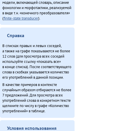
модели, включающей словарь, описание
О̄н бэе хэргӯлэ̄ дӯндэлэ̄ ӣстан (2011)
фонологии и морфотактики, реализуемой
Онё̄вувча̄л Библия Улгӯрилин (2011)
в виде т.н. «конечного преобразователя»
(
finite-state transducer
).
Он умнэ булэсэл урилэндула эмэрэ (2010)
Сиктэнэй (1988)
Со бэе Эринындя-мата (1981)
Справка
Упкатңи илэл Буга̄ду бидерӣтын (2009)
В списках правых и левых соседей,
Хаварук ООО «Традиционнай Северӈи булталин» [2] (2013)
а также на графе показываются не более
Хо̄ бэе (2011)
12 слов (для просмотра всех соседей
Хэвэкӣнӯн ӈинакин тадук Ха̄ргӣ (2011)
используйте ссылку «показать все»
в конце списка). После соответствующего
Чинанайкун – эвэнки тэкэнын (1988)
слова в скобках указывается количество
Чинанай Омолгичанын (1988)
его употреблений в данной позиции.
Эвенкиядук сониӈил — давдымнилва денчанал (2013)
В качестве примеров в контексте
Эмукин оскечэ Умусли-мата (1980)
случайным образом отбираются не более
7 предложений. Для просмотра всех
употреблений слова в конкретном тексте
Итого
щелкните по числу в графе «Количество
употреблений» в таблице.
Условия использования