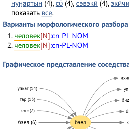
нуӈартын
(4),
со̄
(4),
сэвэкӣ
(4),
экӣч
показать
все
.
Варианты морфологического разбора
человек
[N]
:cn-PL-NOM
человек
[N]
:cn-PL-NOM
Графическое представление соседств
ихив
упкат (14)
уп
тар (13)
бид
кэтэ (7)
б
бэел (6)
бэел
к