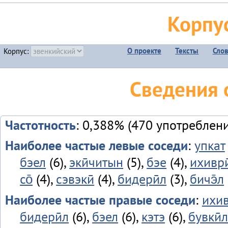
Корпу
О проекте
Тексты
Сло
Корпус:
Сведения 
Частотность
: 0,388% (470 употреблен
Наиболее частые левые соседи
:
упкат
бэел
(6),
экӣчитын
(5),
бэе
(4),
ихиври
со̄
(4),
сэвэкӣ
(4),
бидерӣл
(3),
бичэ̄л
Наиболее частые правые соседи
:
ихив
бидерӣл
(6),
бэел
(6),
кэтэ
(6),
бувкӣ