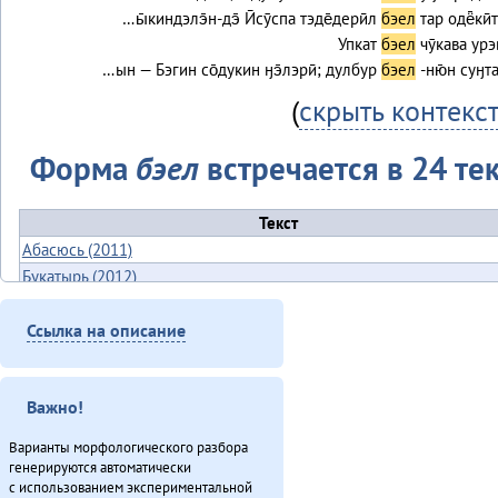
…ы̄киндэлэ̄н-дэ̄ Ӣсӯспа тэде̄дерӣл
бэел
тар одё̄ки
Упкат
бэел
чӯкава урэ
…ын — Бэгин со̄дукин ӈэ̄лэрӣ; дулбур
бэел
-ню̄н суӈта
(
скрыть контекс
Форма
бэел
встречается в 24 тек
Текст
Абасюсь (2011)
Букатырь (2012)
Гарпарикан-мата (1980)
Ссылка на описание
Международнай тэгэл турэрдун тыргани (2013)
Минӈи «Эвэды ин» газета (2013)
«Мучун» – Омакта аннгани [1] (2013)
Важно!
Мэӈрундя-мата (1981)
Неӈнери Этэечимни тырганин (2013)
Варианты морфологического разбора
Омо̄сов-брудя̄га (2012)
генерируются автоматически
с использованием экспериментальной
О̄н бэе Киӈгиттӯ аӣса̄н (2011)