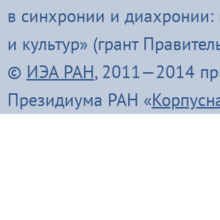
в синхронии и диахронии:
и культур» (грант Правите
©
ИЭА РАН
, 2011—2014 п
Президиума РАН «
Корпусн