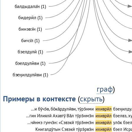
балдыдала̄н (1)
бидерӣл (1)
бинэвэ̄н (1)
бичэ̄л (1)
бэелдулӣ (1)
бэелдулӣви (1)
бэеӈилдулӣви (1)
граф
)
Примеры в контексте
(
скрыть
)
…и бӯчэ̄в, бо̄ка̄рдулӣви, тӯрэ̄нми
ихиврӣл
бэеӈилдул
…гин Илиялӣ Ахавтӯ Ва̄л тӯрэ̄нмэ̄н
ихиврӣл
бэелвэ, ху
…чӣнмэ гунчэ̄н: «Сэвэкӣ тӯрэ̄нмэ̄н
ихиврӣл
уло̄к бэе
Книгалдӯтын Сэвэкӣ тӯрэ̄рвэ̄н
ихиврӣл
бэел Исраи