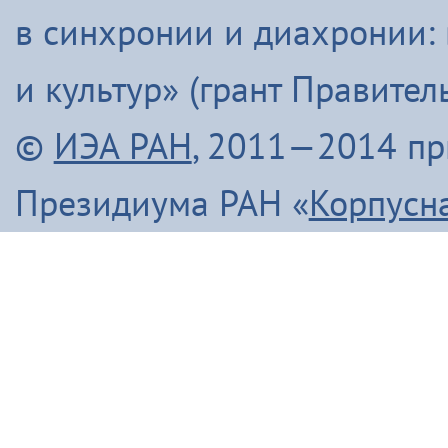
в синхронии и диахронии:
и культур» (грант Правите
©
ИЭА РАН
, 2011—2014 п
Президиума РАН «
Корпусн