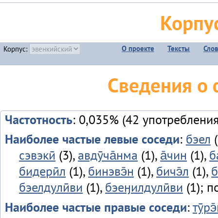
Корпу
О проекте
Тексты
Сло
Корпус:
Сведения о 
Частотность
: 0,035% (42 употребления
Наиболее частые левые соседи
:
бэел
(
сэвэкӣ
(3),
авдӯча̄нма
(1),
а̄чин
(1),
б
бидерӣл
(1),
бинэвэ̄н
(1),
бичэ̄л
(1),
б
бэелдулӣви
(1),
бэеӈилдулӣви
(1); п
Наиболее частые правые соседи
:
тӯрэ