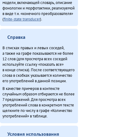
модели, включающей словарь, описание
фонологии и морфотактики, реализуемой
в виде т.н. «конечного преобразователя»
(
finite-state transducer
).
Справка
В списках правых и левых соседей,
а также на графе показываются не более
12 слов (для просмотра всех соседей
используйте ссылку «показать все»
в конце списка). После соответствующего
слова в скобках указывается количество
его употреблений в данной позиции.
В качестве примеров в контексте
случайным образом отбираются не более
7 предложений. Для просмотра всех
употреблений слова в конкретном тексте
щелкните по числу в графе «Количество
употреблений» в таблице.
Условия использования