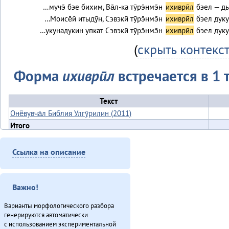
…мучэ̄ бэе бихим, Ва̄л-ка тӯрэ̄нмэ̄н
ихиврӣл
бэел — ды
…Моисе̄й итыдӯн, Сэвэкӣ тӯрэ̄нмэ̄н
ихиврӣл
бэел дуку
…укунадукин упкат Сэвэкӣ тӯрэ̄нмэ̄н
ихиврӣл
бэел дуку
(
скрыть контекс
Форма
ихиврӣл
встречается в 1 
Текст
Онё̄вувча̄л Библия Улгӯрилин (2011)
Итого
Ссылка на описание
Важно!
Варианты морфологического разбора
генерируются автоматически
с использованием экспериментальной