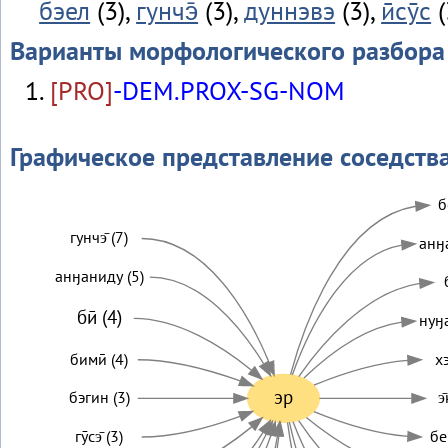
бэел
(3),
гунчэ̄
(3),
дуннэвэ
(3),
ӣсӯс
(
Варианты морфологического разбора
[PRO]
-DEM.PROX-SG-NOM
Графическое представление соседств
б
гунчэ̄ (7)
анӈ
анӈаниду (5)
бӣ (4)
нуӈ
бимӣ (4)
хэ
эр
бэгин (3)
э
гӯсэ̄ (3)
бе