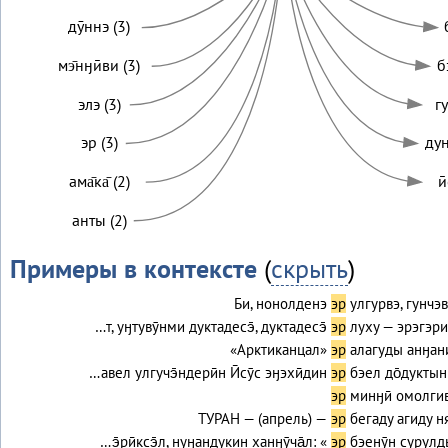
дӯннэ (3)
мэ̄нӈӣви (3)
б
элэ (3)
гу
эр (3)
дун
ама̄ка̄ (2)
и
анты (2)
Примеры в контексте
(
скрыть
)
Би, нонолденэ
эр
улгурвэ, гунчэ
…т, уӈтувӯнми дуктадесэ̄, дуктадесэ̄
эр
луху — эрэгэрит
«Арктиканцал»
эр
алагуды анӈан
…авел улгучэ̄ндерӣн Ӣсӯс эӈэхӣдин
эр
бэел до̄дуктын
эр
минӈӣ омолгив
ТУРАН — (апрель) —
эр
бегаду агиду 
…э̄рӣксэ̄л, нуӈандукин ханӈӯча̄л: «
эр
бэенӯн сурулд