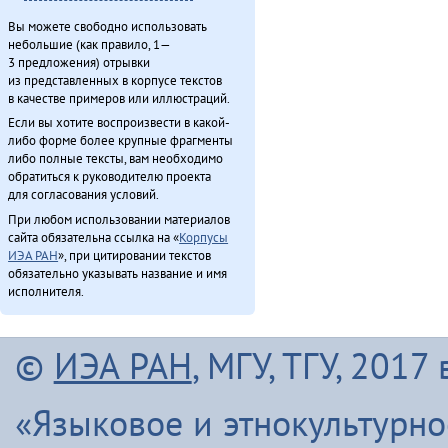
Сиктэнэй (1988)
Вы можете свободно использовать
Таткитва эмэндын (2013)
небольшие (как правило, 1—
3 предложения) отрывки
Туруӈи авгарачимнил техникумду 70 анӈанил [1] (2013)
из представленных в корпусе текстов
Туруӈи авгарачимнил техникумду 70 анӈанил [2] (2013)
в качестве примеров или иллюстраций.
Турэн – илэды баин (2013)
Если вы хотите воспроизвести в какой-
Упкатңи илэл Буга̄ду бидерӣтын (2009)
либо форме более крупные фрагменты
либо полные тексты, вам необходимо
Урэ̄н-дэ̄ Уӈко̄вул (2011)
обратиться к руководителю проекта
Хавал мудана ачин (2013)
для согласования условий.
Хаварук ООО «Традиционнай Северӈи булталин» [1] (2013)
При любом использовании материалов
Хаварук ООО «Традиционнай Северӈи булталин» [2] (2013)
сайта обязательна ссылка на «
Корпусы
ИЭА РАН
», при цитировании текстов
Хо̄ бэе (2011)
обязательно указывать название и имя
Хулакӣ тадук ама̄ка̄ (2011)
исполнителя.
Хула̄н тадук токтовкӣ (2011)
Хула̄н-улэ̄к (2011)
©
ИЭА РАН
, МГУ, ТГУ, 201
Хэвэкӣнӯн ӈинакин тадук Ха̄ргӣ (2011)
Хэгдыл, эӈэсил, савкал илэл [1] (2013)
Хэгдыл, эӈэсил, савкал илэл [2] (2013)
«Языковое и этнокультурн
Чинанайкун – эвэнки тэкэнын (1988)