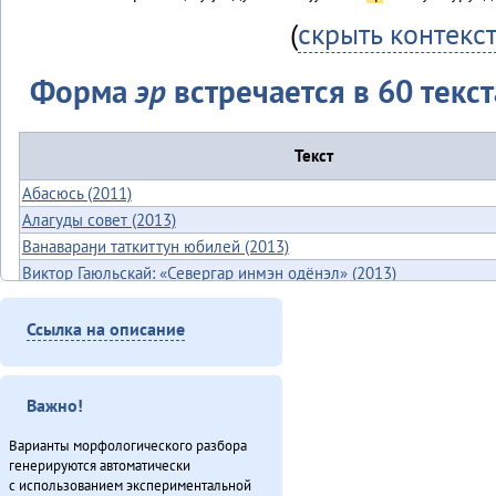
(
скрыть контекс
Форма
эр
встречается в 60 текст
Текст
Абасюсь (2011)
Алагуды совет (2013)
Ванавараӈи таткиттун юбилей (2013)
Виктор Гаюльскай: «Севергар инмэн одёнэл» (2013)
Гарпарикан-мата (1980)
Губернаторвун «севергар» статустулин (2013)
Ссылка на описание
Гулэды ханӈук (2013)
Дуннэ баилин. «Бугава дэсутвэт» (2013)
Важно!
Дюр Ганалчил (2011)
Дялит: автоматизация униеду (2013)
Варианты морфологического разбора
Законодательнай собранияду Анатолий Амосов: «Бэлэды тамаву
генерируются автоматически
балдыдяӈал» (2013)
с использованием экспериментальной