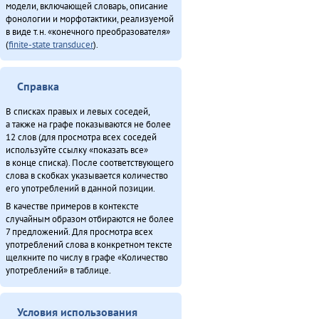
модели, включающей словарь, описание
Конкурс «Мэнӈи турэн» (2013)
фонологии и морфотактики, реализуемой
Куюмбаӈи нонопты таткит-дюн (2013)
в виде т.н. «конечного преобразователя»
Международнай тэгэл турэрдун тыргани (2013)
(
finite-state transducer
).
Минӈи «Эвэды ин» газета (2013)
«Мучун» – Омакта аннгани [1] (2013)
Справка
«Мучун» – Омакта анӈани [2] (2013)
Мэӈрундя-мата (1981)
В списках правых и левых соседей,
а также на графе показываются не более
Неӈнери Этэечимни тырганин (2013)
12 слов (для просмотра всех соседей
Оларил асал денчалин (2013)
используйте ссылку «показать все»
Олдонындя-акияндя, тадук Нюӈурдок Уняптукэннюн (1980)
в конце списка). После соответствующего
слова в скобках указывается количество
О̄н бэе дӯндэ хэргидэ̄лэ̄н бурурэн (2011)
его употреблений в данной позиции.
О̄н бэе хэргӯлэ̄ дӯндэлэ̄ ӣстан (2011)
В качестве примеров в контексте
Онё̄вувча̄л Библия Улгӯрилин (2011)
случайным образом отбираются не более
Он умнэ булэсэл урилэндула эмэрэ (2010)
7 предложений. Для просмотра всех
употреблений слова в конкретном тексте
Ороды этэекитту бэлэн (2013)
щелкните по числу в графе «Количество
«Орорво иргичимнил» Китайду (2013)
употреблений» в таблице.
Севергарду хэгды документ (2013)
Северӈи тэгэды гукчанкит историян (2013)
Условия использования
Секция этнокультурнай алагувундули (2013)