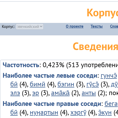
Корпу
О проекте
Тексты
Сло
Корпус:
Сведения
Частотность
: 0,423% (513 употреблен
Наиболее частые левые соседи
:
гунчэ̄
бӣ
(4),
бимӣ
(4),
бэгин
(3),
гӯсэ̄
(3),
ду
элэ
(3),
эр
(3),
ама̄ка̄
(2),
анты
(2); по
Наиболее частые правые соседи
:
бега
бӣ
(4),
нуӈартын
(4),
хэргӯ
(4),
э̄кун
(4