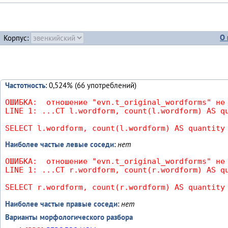
О 
Корпус:
Частотность
: 0,524% (66 употреблений)
ОШИБКА:  отношение "evn.t_original_wordforms" не 
LINE 1: ...CT l.wordform, count(l.wordform) AS qu
                                                
SELECT l.wordform, count(l.wordform) AS quantity
Наиболее частые левые соседи
:
нет
ОШИБКА:  отношение "evn.t_original_wordforms" не 
LINE 1: ...CT r.wordform, count(r.wordform) AS qu
                                                
SELECT r.wordform, count(r.wordform) AS quantity
Наиболее частые правые соседи
:
нет
Варианты морфологического разбора