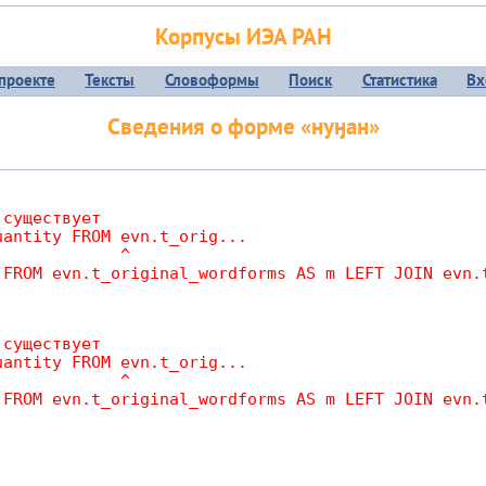
Корпусы ИЭА РАН
проекте
Тексты
Словоформы
Поиск
Статистика
Вх
Сведения о форме «нуӈан»
существует

antity FROM evn.t_orig...

             ^
 FROM evn.t_original_wordforms AS m LEFT JOIN evn.
существует

antity FROM evn.t_orig...

             ^
 FROM evn.t_original_wordforms AS m LEFT JOIN evn.