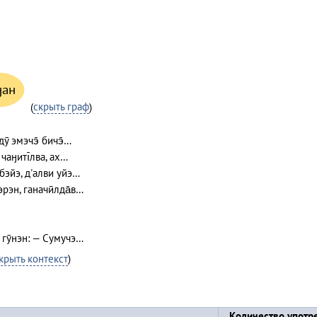
ӈан
(
скрыть граф
)
дӯ эмэчэ̄ бичэ̄…
чаӈитı̄лва, ах…
-бэйэ, д'алви уйэ…
рэн, ганачӣлда̄в…
 гӯнэн: — Сумучэ…
крыть контекст
)
Количество употр