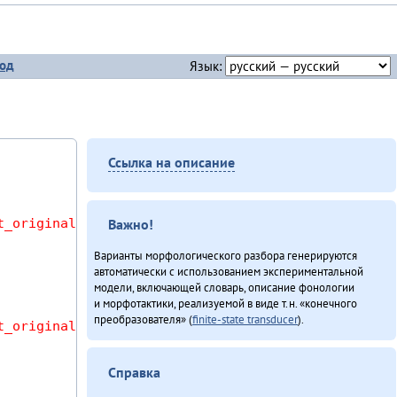
од
Язык:
Ссылка на описание
t_original_wordforms AS l USING (sentence) WHERE m
Важно!
Варианты морфологического разбора генерируются
автоматически с использованием экспериментальной
модели, включающей словарь, описание фонологии
и морфотактики, реализуемой в виде т.н. «конечного
преобразователя» (
finite-state transducer
).
t_original_wordforms AS r USING (sentence) WHERE m
Справка