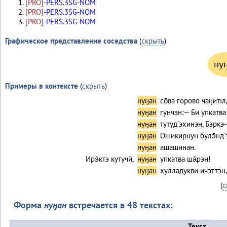
[PRO]
-PERS.3SG-NOM
[PRO]
-PERS.3SG-NOM
[PRO]
-PERS.3SG-NOM
Графическое представление соседства
(
скрыть
)
ну
Примеры в контексте
(
скрыть
)
нуӈан
со̄ва горово чаӈитıл
нуӈан
гунчэн:— Би упкатва 
нуӈан
тутуд'эхинэн, Бэркэ
нуӈан
Ошикирнун булэ̄нд'э
нуӈан
ашашинан.
Ирэ̄ктэ кутучӣ,
нуӈан
упкатва ша̄рэн!
нуӈан
хулладукви ичэттэн,
(
с
Форма
нуӈан
встречается в 48 текстах:
Текст