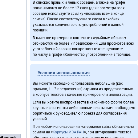
В списках правых и левых соседей, а также на графе
показываются не более 12 слов (для просмотра всех
соседей используйте ссылку «показать все» в конце
списка). После соответствующего слова в скобках
указывается количество его употреблений в данной
позиции.
В качестве примеров в контексте случайным образом
отбираются не более 7 предложений. Для просмотра всех
употреблений слова в конкретном тексте щелкните
по числу в графе «Количество употреблений» в таблице.
Условия использования
Вы можете свободно использовать небольшие (как
правило, 1—3 предложения) отрывки из представленных
в корпусе текстов в качестве примеров или иллюстраций.
Если вы хотите воспроизвести в какой-либо форме более
крупные фрагменты либо полные тексты, вам необходимо
обратиться к руководителю проекта для согласования
условий.
При любом использовании материалов сайта обязательна
ссылка на «
Корпусы ИЭА РАН
», при цитировании текстов
еблений
обязательно указывать название и имя исполнителя.