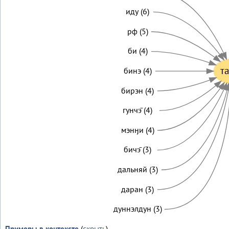
иду (6)
рф (5)
би (4)
т
бинэ (4)
бирэн (4)
гунчэ̄ (4)
мэнӈи (4)
бичэ̄ (3)
дальняй (3)
даран (3)
дуннэлдун (3)
Примеры в контексте
(
скрыть
)