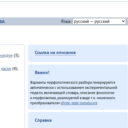
од
Язык:
Ссылка на описание
нэлдун
(3);
,
часки
(4);
Важно!
Варианты морфологического разбора генерируются
автоматически с использованием экспериментальной
модели, включающей словарь, описание фонологии
и морфотактики, реализуемой в виде т.н. «конечного
преобразователя» (
finite-state transducer
).
Справка