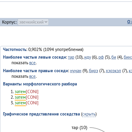
О 
Корпус:
Частотность
: 0,902% (1094 употребления)
Наиболее частые левые соседи
:
тар
(10),
иду
(6),
рф
(5),
би
(4),
бин
показать
все
.
Наиболее частые правые соседи
:
нуӈан
(9),
бирэ
(7),
хэрэкэл
(7),
к
показать
все
.
Варианты морфологического разбора
затем
[CONJ]
затем
[CONJ]
затем
[CONJ]
Графическое представление соседства
(
скрыть
)
тар (10)