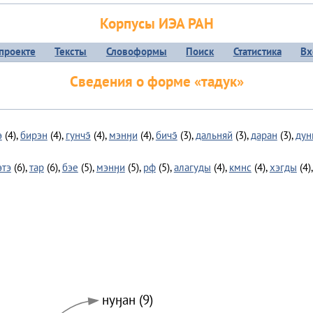
Корпусы ИЭА РАН
проекте
Тексты
Словоформы
Поиск
Статистика
Вх
Сведения о форме «тадук»
э
(4),
бирэн
(4),
гунчэ̄
(4),
мэнӈи
(4),
бичэ̄
(3),
дальняй
(3),
даран
(3),
дун
этэ
(6),
тар
(6),
бэе
(5),
мэнӈи
(5),
рф
(5),
алагуды
(4),
кмнс
(4),
хэгды
(4)
нуӈан (9)