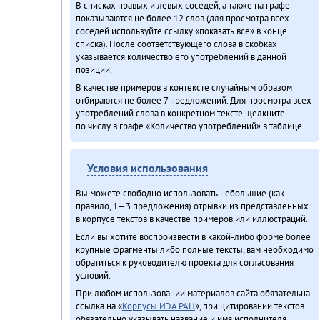
В списках правых и левых соседей, а также на графе
показываются не более 12 слов (для просмотра всех
соседей используйте ссылку «показать все» в конце
списка). После соответствующего слова в скобках
указывается количество его употреблений в данной
позиции.
В качестве примеров в контексте случайным образом
отбираются не более 7 предложений. Для просмотра всех
употреблений слова в конкретном тексте щелкните
по числу в графе «Количество употреблений» в таблице.
Условия использования
Вы можете свободно использовать небольшие (как
правило, 1—3 предложения) отрывки из представленных
в корпусе текстов в качестве примеров или иллюстраций.
Если вы хотите воспроизвести в какой-либо форме более
крупные фрагменты либо полные тексты, вам необходимо
обратиться к руководителю проекта для согласования
условий.
При любом использовании материалов сайта обязательна
ссылка на «
Корпусы ИЭА РАН
», при цитировании текстов
обязательно указывать название и имя исполнителя.