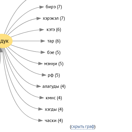
бирэ (7)
хэрэкэл (7)
кэтэ (6)
адук
тар (6)
бэе (5)
мэнӈи (5)
рф (5)
алагуды (4)
кмнс (4)
хэгды (4)
часки (4)
(
скрыть граф
)