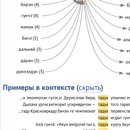
бирэн (4)
б
гунчэ̄ (4)
мэ
мэнӈи (4)
бичэ̄ (3)
ала
дальняй (3)
к
даран (3)
хэ
дуннэлдун (3)
ча
Примеры в контексте
(
скрыть
)
…н эмонмучэн гулэсэг. Дерисочан бира,
тадук
упкачин и
Дылача ургискитмэрит угиривдечэн —
тадук
того гара
…гаду Краснояркаду бичэн ге чемпионат
тадук
первенств
тадук
игды̄т гунч
Ахӣ гунчэ̄: «Умун имӯрэчӣ тыгэ,
тадук
хуӈту э̄кун