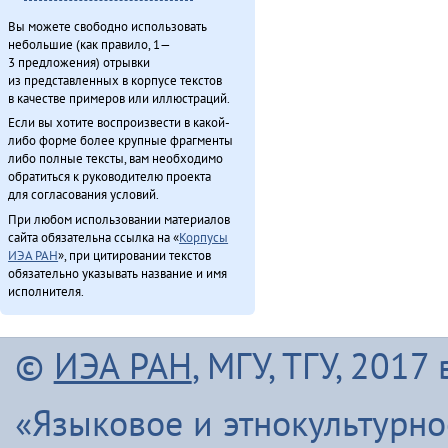
Олдонындя-акияндя, тадук Нюӈурдок Уняптукэннюн (1980)
Вы можете свободно использовать
Омакта министерство хаван (2013)
небольшие (как правило, 1—
Омо̄сов-брудя̄га (2012)
3 предложения) отрывки
О̄н бэе дӯндэ хэргидэ̄лэ̄н бурурэн (2011)
из представленных в корпусе текстов
в качестве примеров или иллюстраций.
О̄н бэе Киӈгиттӯ аӣса̄н (2011)
О̄н бэе хэргӯлэ̄ дӯндэлэ̄ ӣстан (2011)
Если вы хотите воспроизвести в какой-
либо форме более крупные фрагменты
Онё̄вувча̄л Библия Улгӯрилин (2011)
либо полные тексты, вам необходимо
О̄н мундука̄н хэдюнин ка̄хика о̄дан (2012)
обратиться к руководителю проекта
Он умнэ булэсэл урилэндула эмэрэ (2010)
для согласования условий.
Ороды этэекитту бэлэн (2013)
При любом использовании материалов
сайта обязательна ссылка на «
Корпусы
«Орорво иргичимнил» Китайду (2013)
ИЭА РАН
», при цитировании текстов
Севергарду хэгды документ (2013)
обязательно указывать название и имя
Севергар икэрдули (2013)
исполнителя.
Северӈи тэгэды гукчанкит историян (2013)
Секция этнокультурнай алагувундули (2013)
©
ИЭА РАН
, МГУ, ТГУ, 201
Сиктэнэй (1988)
Со бэе Эринындя-мата (1981)
«Языковое и этнокультурн
Сулугды (2011)
Таткитва эмэндын (2013)