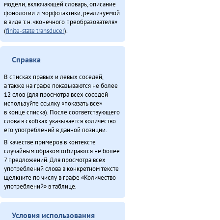
модели, включающей словарь, описание
Дуннэ баилин. «Бугава дэсутвэт» (2013)
фонологии и морфотактики, реализуемой
в виде т.н. «конечного преобразователя»
Дюр Ганалчил (2011)
(
finite-state transducer
).
Дялит: автоматизация униеду (2013)
Законодательнай собранияду Анатолий Амосов: «Бэлэды тамаву
балдыдяӈал» (2013)
Справка
Илмакталду поход (2013)
В списках правых и левых соседей,
Картус (2011)
а также на графе показываются не более
Киӈгит (2012)
12 слов (для просмотра всех соседей
Конкурс «Мэнӈи турэн» (2013)
используйте ссылку «показать все»
в конце списка). После соответствующего
Куюмбаӈи нонопты таткит-дюн (2013)
слова в скобках указывается количество
Международнай тэгэл турэрдун тыргани (2013)
его употреблений в данной позиции.
Минӈи «Эвэды ин» газета (2013)
В качестве примеров в контексте
«Мучун» – Омакта аннгани [1] (2013)
случайным образом отбираются не более
7 предложений. Для просмотра всех
«Мучун» – Омакта анӈани [2] (2013)
употреблений слова в конкретном тексте
Мэнӈи хаван (2013)
щелкните по числу в графе «Количество
Мэӈрундя-мата (1981)
употреблений» в таблице.
Неӈнери Этэечимни тырганин (2013)
Оларил асал денчалин (2013)
Условия использования