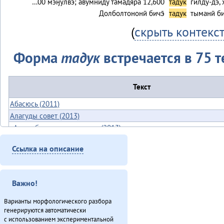
…00 мэӈулвэ; авумниду тамадяра 12,600
тадук
гилду-дэ, 
Долболтононӣ бичэ̄
тадук
тыманӣ бич
(
скрыть контекс
Форма
тадук
встречается в 75 т
Текст
Абасюсь (2011)
Алагуды совет (2013)
«Арун» балдынадук одалан (2013)
Бадялакӣ-апа̄ (2011)
Ссылка на описание
«Бугал танчэрил» – 2013 (2013)
Букатырь (2012)
Ванавараӈи таткиттун юбилей (2013)
Важно!
Виктор Гаюльскай: «Севергар инмэн одёнэл» (2013)
Гарпарикан-мата (1980)
Варианты морфологического разбора
генерируются автоматически
Губернаторвун «севергар» статустулин (2013)
с использованием экспериментальной
Гулэды ханӈук (2013)