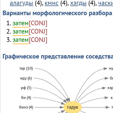
алагуды
(4),
кмнс
(4),
хэгды
(4),
часк
Варианты морфологического разбора
затем
[CONJ]
затем
[CONJ]
затем
[CONJ]
Графическое представление соседств
тар (10)
ну
иду (6)
б
рф (5)
хэр
би (4)
к
тадук
бинэ (4)
т