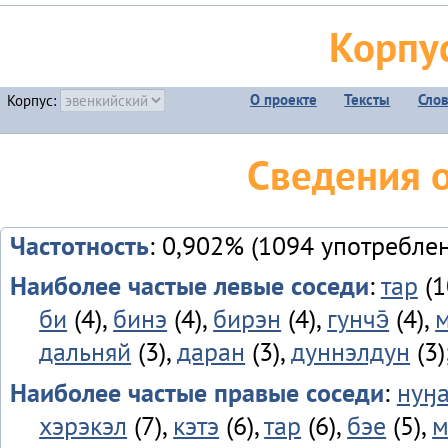
Корпу
О проекте
Тексты
Сло
Корпус:
Сведения 
Частотность
: 0,902% (1094 употребле
Наиболее частые левые соседи
:
тар
(1
би
(4),
бинэ
(4),
бирэн
(4),
гунчэ̄
(4),
дальняй
(3),
даран
(3),
дуннэлдун
(3)
Наиболее частые правые соседи
:
нуӈ
хэрэкэл
(7),
кэтэ
(6),
тар
(6),
бэе
(5),
м