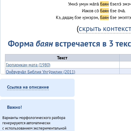
Умнэ̄ умун ма̄та̄
баян
бэелэ̄ эмэч
Иаков со̄
баян
бэе о̄ча̄.
Кэ, дядаӈ бэе ӈэнэрэн,
баян
бэе эмэптэ
(
скрыть контекс
Форма
баян
встречается в 3 текс
Текст
Гарпарикан-мата (1980)
Онё̄вувча̄л Библия Улгӯрилин (2011)
Севергар икэрдули (2013)
Итого
Ссылка на описание
Важно!
Варианты морфологического разбора
генерируются автоматически
с использованием экспериментальной