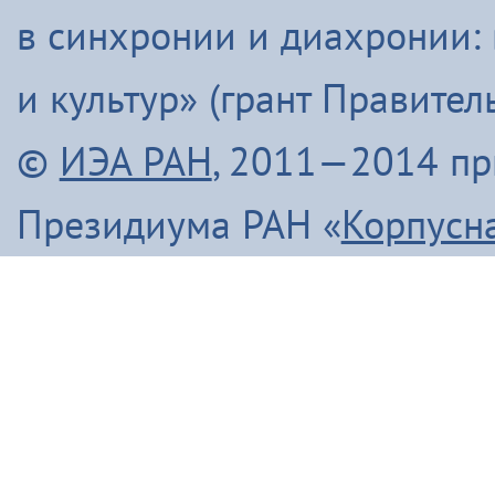
в синхронии и диахронии:
и культур» (грант Правите
©
ИЭА РАН
, 2011—2014 п
Президиума РАН «
Корпусн