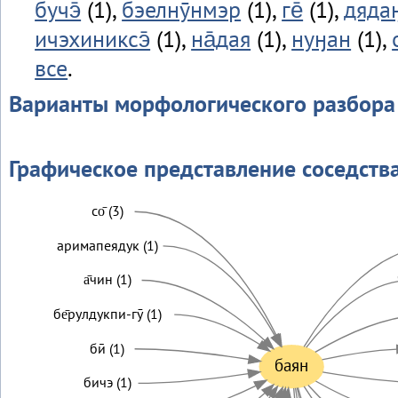
бучэ̄
(1),
бэелнӯнмэр
(1),
ге̄
(1),
дяда
ичэхиниксэ̄
(1),
на̄дая
(1),
нуӈан
(1),
все
.
Варианты морфологического разбора
Графическое представление соседств
со̄ (3)
аримапеядук (1)
а̄чин (1)
бе̄рулдукпи-гӯ (1)
бӣ (1)
баян
бичэ (1)