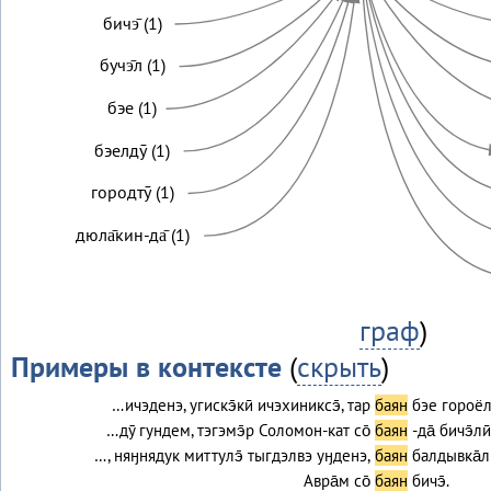
бичэ̄ (1)
бучэ̄л (1)
бэе (1)
бэелдӯ (1)
городтӯ (1)
дюла̄кин-да̄ (1)
граф
)
Примеры в контексте
(
скрыть
)
…ичэденэ, угискэ̄кӣ ичэхиниксэ̄, тар
баян
бэе гороёл
…дӯ гундем, тэгэмэ̄р Соломон-кат со̄
баян
-да̄ бичэ̄ли
…, няӈнядук миттулэ̄ тыгдэлвэ уӈденэ,
баян
балдывка̄л
Авра̄м со̄
баян
бичэ̄.