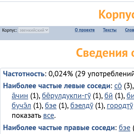
Корпу
О проекте
Тексты
Сло
Корпус:
Сведения 
Частотность
: 0,024% (29 употреблений
Наиболее частые левые соседи
:
со̄
(3)
а̄чин
(1),
бе̄рулдукпи-гӯ
(1),
бӣ
(1),
б
бучэ̄л
(1),
бэе
(1),
бэелдӯ
(1),
городтӯ
показать
все
.
Наиболее частые правые соседи
:
бэе
(