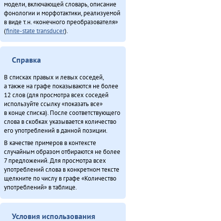
модели, включающей словарь, описание
фонологии и морфотактики, реализуемой
в виде т.н. «конечного преобразователя»
(
finite-state transducer
).
Справка
В списках правых и левых соседей,
а также на графе показываются не более
12 слов (для просмотра всех соседей
используйте ссылку «показать все»
в конце списка). После соответствующего
слова в скобках указывается количество
его употреблений в данной позиции.
В качестве примеров в контексте
случайным образом отбираются не более
7 предложений. Для просмотра всех
употреблений слова в конкретном тексте
щелкните по числу в графе «Количество
употреблений» в таблице.
Условия использования