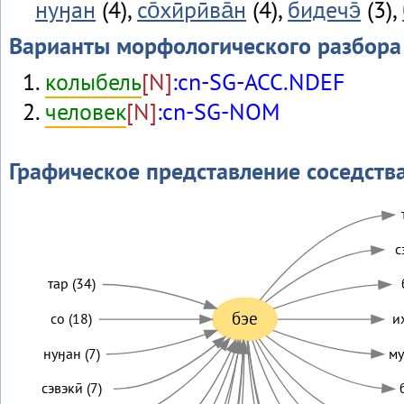
нуӈан
(4),
со̄хӣрӣва̄н
(4),
бидечэ̄
(3),
Варианты морфологического разбора
колыбель
[N]
:cn-SG-ACC.NDEF
человек
[N]
:cn-SG-NOM
Графическое представление соседств
с
тар (34)
бэе
со (18)
и
нуӈан (7)
му
сэвэкӣ (7)