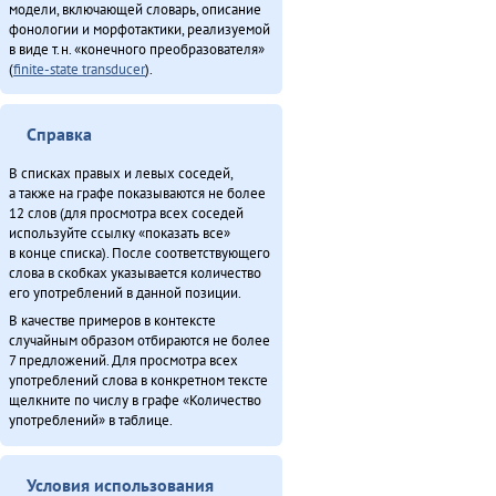
Олдонындя-акияндя, тадук Нюӈурдок Уняптукэннюн (1980)
модели, включающей словарь, описание
О̄н бэе дӯндэ хэргидэ̄лэ̄н бурурэн (2011)
фонологии и морфотактики, реализуемой
в виде т.н. «конечного преобразователя»
О̄н бэе Киӈгиттӯ аӣса̄н (2011)
(
finite-state transducer
).
О̄н бэе хэргӯлэ̄ дӯндэлэ̄ ӣстан (2011)
Онё̄вувча̄л Библия Улгӯрилин (2011)
Он умнэ булэсэл урилэндула эмэрэ (2010)
Справка
Сиктэнэй (1988)
В списках правых и левых соседей,
Со бэе Эринындя-мата (1981)
а также на графе показываются не более
Сулугды (2011)
12 слов (для просмотра всех соседей
используйте ссылку «показать все»
Упкатңи илэл Буга̄ду бидерӣтын (2009)
в конце списка). После соответствующего
Хаварук ООО «Традиционнай Северӈи булталин» [2] (2013)
слова в скобках указывается количество
Хо̄ бэе (2011)
его употреблений в данной позиции.
Хэвэкӣнӯн ӈинакин тадук Ха̄ргӣ (2011)
В качестве примеров в контексте
случайным образом отбираются не более
Чинанайкун – эвэнки тэкэнын (1988)
7 предложений. Для просмотра всех
Чинанай Омолгичанын (1988)
употреблений слова в конкретном тексте
Эвэнкӣ тадук Ама̄ка̄-ибдерӣ (2011)
щелкните по числу в графе «Количество
употреблений» в таблице.
Эвэнкӣ тадук Киӈгит (2011)
Эмукин оскечэ Умусли-мата (1980)
Эӈэсил асал (2013)
Условия использования