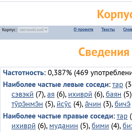
Корпу
О проекте
Тексты
Сло
Корпус:
Сведения
Частотность
: 0,387% (469 употреблен
Наиболее частые левые соседи
:
тар
(3
сэвэкӣ
(7),
ая
(6),
ихиврӣ
(6),
баян
(5)
тӯрэ̄нмэ̄н
(5),
ӣсӯс
(4),
а̄чин
(3),
бичэ̄
Наиболее частые правые соседи
:
тар
(
ихиврӣ
(6),
муданин
(5),
бими
(4),
би