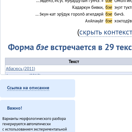
…эвденэ, Ӣсӯс нуӈардӯтын гунчэ̄: «
бэе
Омолгин, 
Кадаркун бивки,
бэе
эӈэт тук
… э̄кун-кат эрӯдук гороло̄ агилдярӣ
бэе
бичэ̄.
Ахӣлаӈа̄т
бэе
хоктодӯв
(
скрыть контекс
Форма
бэе
встречается в 29 текс
Текст
Абасюсь (2011)
Ая ӈинакин (2012)
Бадялакӣ-апа̄ (2011)
Ссылка на описание
Букатырь (2012)
Гарпарикан-мата (1980)
Картус (2011)
Важно!
Киӈгит (2012)
Мэӈрундя-мата (1981)
Варианты морфологического разбора
генерируются автоматически
Ӈинакин бэе гиркӣн (2012)
с использованием экспериментальной