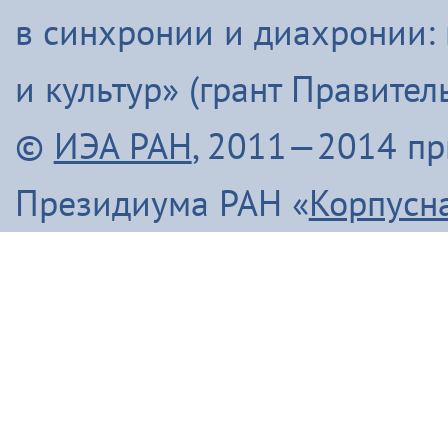
в синхронии и диахронии:
и культур» (грант Правите
©
ИЭА РАН
, 2011—2014 п
Президиума РАН «
Корпусн