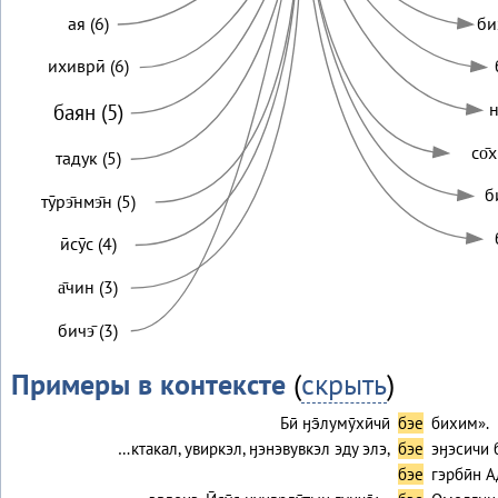
ая (6)
би
ихиврӣ (6)
н
баян (5)
со̄х
тадук (5)
б
тӯрэ̄нмэ̄н (5)
ӣсӯс (4)
а̄чин (3)
бичэ̄ (3)
Примеры в контексте
(
скрыть
)
Бӣ ӈэ̄лумӯхӣчӣ
бэе
бихим».
…ктакал, увиркэл, ӈэнэвувкэл эду элэ,
бэе
эӈэсичи 
бэе
гэрбӣн А