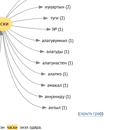
нуӈартын (2)
туги (2)
аски
№ (1)
алагувумнил (1)
алагуды (1)
алагунастен (1)
алатмэ (1)
амакал (1)
анӈаниду (1)
антыл (1)
(
скрыть граф
)
чэн
часки
энэл одяра.