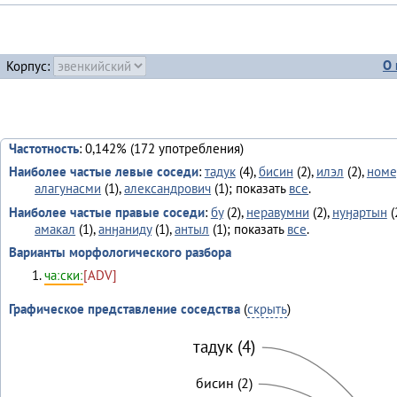
О 
Корпус:
Частотность
: 0,142% (172 употребления)
Наиболее частые левые соседи
:
тадук
(4),
бисин
(2),
илэл
(2),
номе
алагунасми
(1),
александрович
(1); показать
все
.
Наиболее частые правые соседи
:
бу
(2),
неравумни
(2),
нуӈартын
(
амакал
(1),
анӈаниду
(1),
антыл
(1); показать
все
.
Варианты морфологического разбора
чаːскиː
[ADV]
Графическое представление соседства
(
скрыть
)
тадук (4)
бисин (2)