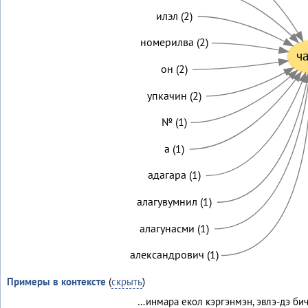
илэл (2)
номерилва (2)
ч
он (2)
упкачин (2)
№ (1)
а (1)
адагара (1)
алагувумнил (1)
алагунасми (1)
александрович (1)
Примеры в контексте
(
скрыть
)
…инмара екол кэргэнмэн, эвлэ-дэ би