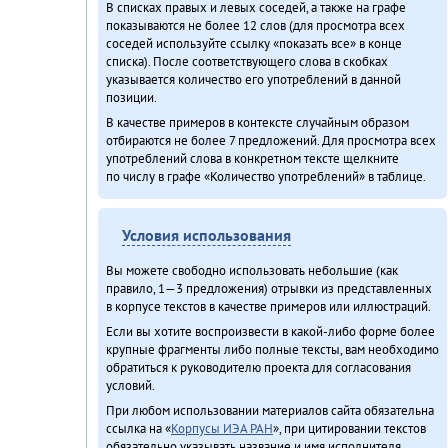
В списках правых и левых соседей, а также на графе
показываются не более 12 слов (для просмотра всех
соседей используйте ссылку «показать все» в конце
списка). После соответствующего слова в скобках
указывается количество его употреблений в данной
позиции.
В качестве примеров в контексте случайным образом
отбираются не более 7 предложений. Для просмотра всех
употреблений слова в конкретном тексте щелкните
по числу в графе «Количество употреблений» в таблице.
Условия использования
Вы можете свободно использовать небольшие (как
правило, 1—3 предложения) отрывки из представленных
в корпусе текстов в качестве примеров или иллюстраций.
Если вы хотите воспроизвести в какой-либо форме более
крупные фрагменты либо полные тексты, вам необходимо
обратиться к руководителю проекта для согласования
условий.
При любом использовании материалов сайта обязательна
ссылка на «
Корпусы ИЭА РАН
», при цитировании текстов
обязательно указывать название и имя исполнителя.