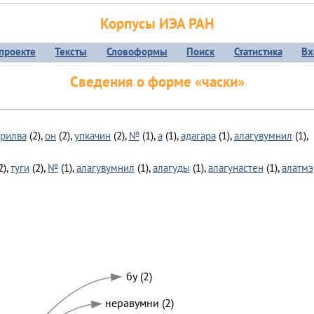
Корпусы ИЭА РАН
проекте
Тексты
Словоформы
Поиск
Статистика
Вх
Сведения о форме «часки»
рилва
(2),
он
(2),
упкачин
(2),
№
(1),
а
(1),
адагара
(1),
алагувумнил
(1),
2),
туги
(2),
№
(1),
алагувумнил
(1),
алагуды
(1),
алагунастен
(1),
алатмэ
бу (2)
неравумни (2)