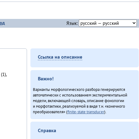
од
Язык:
Ссылка на описание
(1),
Важно!
Варианты морфологического разбора генерируются
автоматически с использованием экспериментальной
модели, включающей словарь, описание фонологии
и морфотактики, реализуемой в виде т.н. «конечного
преобразователя» (
finite-state transducer
).
Справка