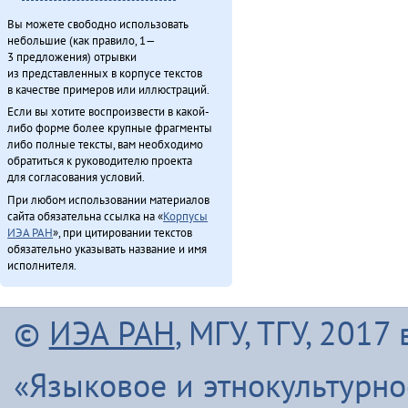
«Орорво иргичимнил» Китайду (2013)
Вы можете свободно использовать
Севергар икэрдули (2013)
небольшие (как правило, 1—
Северӈи тэгэды гукчанкит историян (2013)
3 предложения) отрывки
из представленных в корпусе текстов
Секция этнокультурнай алагувундули (2013)
в качестве примеров или иллюстраций.
Туруӈи авгарачимнил техникумду 70 анӈанил [1] (2013)
Если вы хотите воспроизвести в какой-
Туруӈи авгарачимнил техникумду 70 анӈанил [2] (2013)
либо форме более крупные фрагменты
Турэн – илэды баин (2013)
либо полные тексты, вам необходимо
обратиться к руководителю проекта
Упкатңи илэл Буга̄ду бидерӣтын (2009)
для согласования условий.
Хавал мудана ачин (2013)
При любом использовании материалов
Хаварук ООО «Традиционнай Северӈи булталин» [1] (2013)
сайта обязательна ссылка на «
Корпусы
Хаварук ООО «Традиционнай Северӈи булталин» [2] (2013)
ИЭА РАН
», при цитировании текстов
обязательно указывать название и имя
Хе̄ӈа̄н тадук хула̄н (2011)
исполнителя.
Хо̄ бэе (2011)
Хула̄н тадук токтовкӣ (2011)
Хула̄н-улэ̄к (2011)
©
ИЭА РАН
, МГУ, ТГУ, 201
Хэвэкӣнӯн ӈинакин тадук Ха̄ргӣ (2011)
Хэгдыл, эӈэсил, савкал илэл [2] (2013)
«Языковое и этнокультурн
Эвэнкиткэр «Арктикаду» (2013)
ЭМР КМНС «Арун» ассоциацияду синмады конференциян (2013)