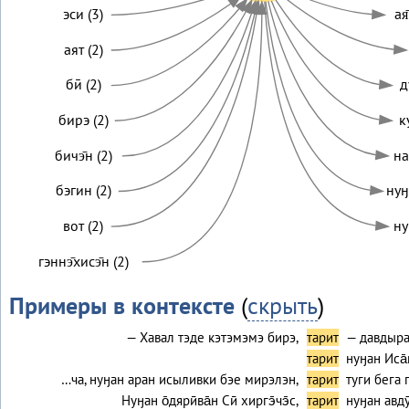
эси (3)
ая
аят (2)
бӣ (2)
д
бирэ (2)
к
бичэ̄н (2)
на
бэгин (2)
нуӈ
вот (2)
ну
гэннэ̄хисэ̄н (2)
Примеры в контексте
(
скрыть
)
— Хавал тэде кэтэмэмэ бирэ,
тарит
— давдыра
тарит
нуӈан Иса̄к
…ча, нуӈан аран исыливки бэе мирэлэн,
тарит
туги бега 
Нуӈан о̄дярӣва̄н Сӣ хиргэ̄чэ̄с,
тарит
нуӈан авду