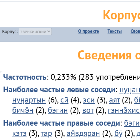
Корпу
О проекте
Тексты
Сло
Корпус:
Сведения 
Частотность
: 0,233% (283 употреблени
Наиболее частые левые соседи
:
нуӈа
нуӈартын
(6),
сӣ
(4),
эси
(3),
аят
(2),
би
бичэ̄н
(2),
бэгин
(2),
вот
(2),
гэннэ̄хис
Наиболее частые правые соседи
:
бэги
кэтэ
(3),
тар
(3),
ая̄вдяран
(2),
бӯ
(2),