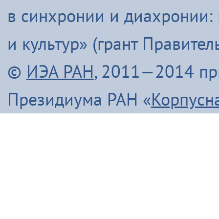
в синхронии и диахронии:
Эмукин оскечэ Умусли-мата (1980)
Эӈэсил асал (2013)
Ямалду ороды иргидекит (2013)
и культур» (грант Правите
©
ИЭА РАН
, 2011—2014 п
Итого
Президиума РАН «
Корпусн