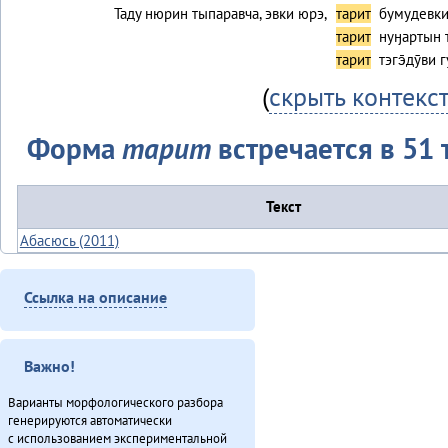
Таду нюрин тыпаравча, эвки юрэ,
тарит
бумудевки
тарит
нуӈартын т
тарит
тэгэ̄дӯви 
(
скрыть контекс
Форма
тарит
встречается в 51 
Текст
Абасюсь (2011)
Алагуды совет (2013)
Ая ӈинакин (2012)
Ссылка на описание
«Бугал танчэрил» – 2013 (2013)
Ванавараӈи таткиттун юбилей (2013)
Виктор Гаюльскай: «Севергар инмэн одёнэл» (2013)
Важно!
Гарпарикан-мата (1980)
Варианты морфологического разбора
Губернаторвун «севергар» статустулин (2013)
генерируются автоматически
Гулэды ханӈук (2013)
с использованием экспериментальной