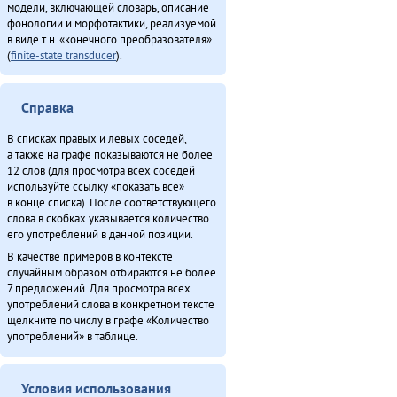
модели, включающей словарь, описание
Дуннэ баилин. «Бугава дэсутвэт» (2013)
фонологии и морфотактики, реализуемой
Дялит: автоматизация униеду (2013)
в виде т.н. «конечного преобразователя»
Законодательнай собранияду Анатолий Амосов: «Бэлэды тамаву
(
finite-state transducer
).
балдыдяӈал» (2013)
Илмакталду поход (2013)
Справка
Конкурс «Мэнӈи турэн» (2013)
Международнай тэгэл турэрдун тыргани (2013)
В списках правых и левых соседей,
Минӈи «Эвэды ин» газета (2013)
а также на графе показываются не более
12 слов (для просмотра всех соседей
«Мучун» – Омакта аннгани [1] (2013)
используйте ссылку «показать все»
«Мучун» – Омакта анӈани [2] (2013)
в конце списка). После соответствующего
Неӈнери Этэечимни тырганин (2013)
слова в скобках указывается количество
его употреблений в данной позиции.
Ӈинакин бэе гиркӣн (2012)
В качестве примеров в контексте
Оларил асал денчалин (2013)
случайным образом отбираются не более
Омакта министерство хаван (2013)
7 предложений. Для просмотра всех
Омо̄сов-брудя̄га (2012)
употреблений слова в конкретном тексте
щелкните по числу в графе «Количество
О̄н бэе хэргӯлэ̄ дӯндэлэ̄ ӣстан (2011)
употреблений» в таблице.
Онё̄вувча̄л Библия Улгӯрилин (2011)
О̄н мундука̄н хэдюнин ка̄хика о̄дан (2012)
Ороды этэекитту бэлэн (2013)
Условия использования