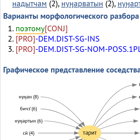
надытчам
(2),
нуӈарватын
(2),
нуӈар
Варианты морфологического разбора
поэтому
[CONJ]
[PRO]
-DEM.DIST-SG-INS
[PRO]
-DEM.DIST-SG-NOM-POSS.1PL
Графическое представление соседств
нуӈан (8)
бичэ̄ (6)
нуӈартын (6)
тарит
сӣ (4)