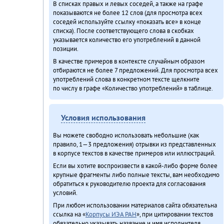
В списках правых и левых соседей, а также на графе
показываются не более 12 слов (для просмотра всех
соседей используйте ссылку «показать все» в конце
списка). После соответствующего слова в скобках
указывается количество его употреблений в данной
позиции.
В качестве примеров в контексте случайным образом
отбираются не более 7 предложений. Для просмотра всех
употреблений слова в конкретном тексте щелкните
по числу в графе «Количество употреблений» в таблице.
Условия использования
Вы можете свободно использовать небольшие (как
правило, 1—3 предложения) отрывки из представленных
в корпусе текстов в качестве примеров или иллюстраций.
Если вы хотите воспроизвести в какой-либо форме более
крупные фрагменты либо полные тексты, вам необходимо
обратиться к руководителю проекта для согласования
условий.
При любом использовании материалов сайта обязательна
ссылка на «
Корпусы ИЭА РАН
», при цитировании текстов
обязательно указывать название и имя исполнителя.