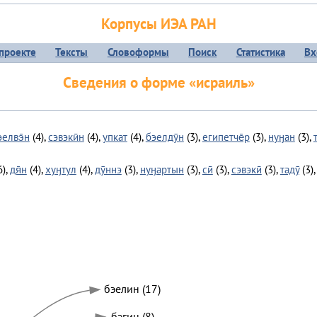
Корпусы ИЭА РАН
проекте
Тексты
Словоформы
Поиск
Статистика
Вх
Сведения о форме «исраиль»
эелвэ̄н
(4),
сэвэкӣн
(4),
упкат
(4),
бэелдӯн
(3),
египетче̄р
(3),
нуӈан
(3),
6),
дя̄н
(4),
хуӈтул
(4),
дӯннэ
(3),
нуӈартын
(3),
сӣ
(3),
сэвэкӣ
(3),
тадӯ
(3)
бэелин (17)
бэгин (8)