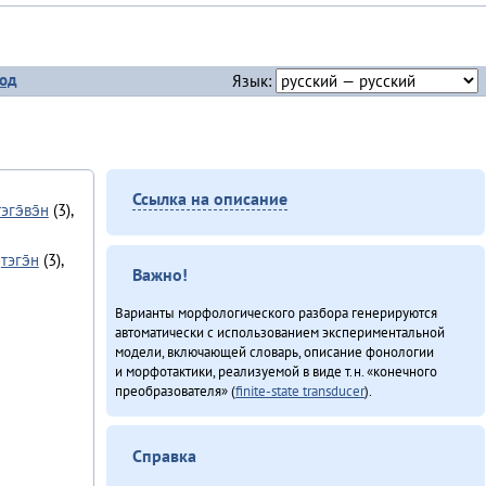
од
Язык:
Ссылка на описание
тэгэ̄вэ̄н
(3),
,
тэгэ̄н
(3),
Важно!
Варианты морфологического разбора генерируются
автоматически с использованием экспериментальной
модели, включающей словарь, описание фонологии
и морфотактики, реализуемой в виде т.н. «конечного
преобразователя» (
finite-state transducer
).
Справка