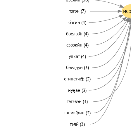
ис
тэгэ̄н (7)
бэгин (4)
бэелвэ̄н (4)
сэвэкӣн (4)
упкат (4)
бэелдӯн (3)
египетче̄р (3)
нуӈан (3)
тэгэ̄вэ̄н (3)
тэгэмэ̄рин (3)
тэ̄лӣ (3)