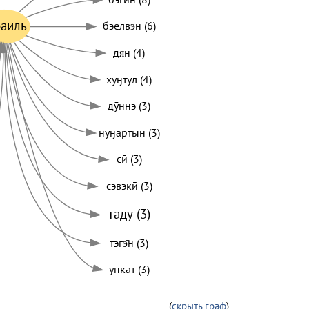
раиль
бэелвэ̄н (6)
дя̄н (4)
хуӈтул (4)
дӯннэ (3)
нуӈартын (3)
сӣ (3)
сэвэкӣ (3)
тадӯ (3)
тэгэ̄н (3)
упкат (3)
(
скрыть граф
)