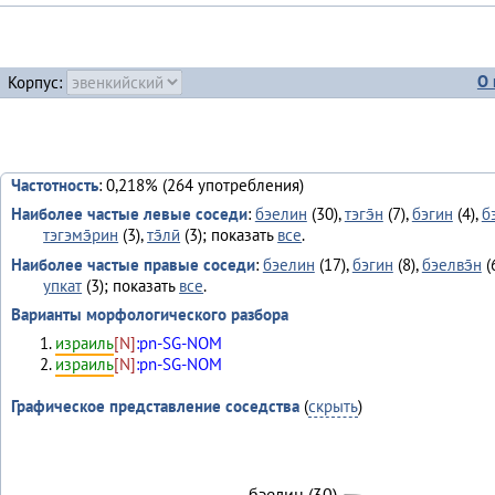
О 
Корпус:
Частотность
: 0,218% (264 употребления)
Наиболее частые левые соседи
:
бэелин
(30),
тэгэ̄н
(7),
бэгин
(4),
б
тэгэмэ̄рин
(3),
тэ̄лӣ
(3); показать
все
.
Наиболее частые правые соседи
:
бэелин
(17),
бэгин
(8),
бэелвэ̄н
(
упкат
(3); показать
все
.
Варианты морфологического разбора
израиль
[N]
:pn-SG-NOM
израиль
[N]
:pn-SG-NOM
Графическое представление соседства
(
скрыть
)
бэелин (30)