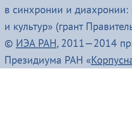
в синхронии и диахронии:
и культур» (грант Правите
©
ИЭА РАН
, 2011—2014 п
Президиума РАН «
Корпусн