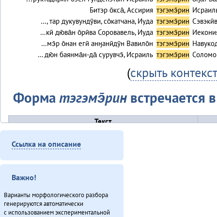
Битэр о̄кса̄, Ассирия
тэгэмэ̄рин
Исраиль
…, тар дукувундӯви, со̄катчана, Иуда
тэгэмэ̄рин
Сэвэкӣв
…кӣ дю̄ва̄н о̄рӣва Соровавель, Иуда
тэгэмэ̄рин
Иекония
…мэ̄р о̄нан егӣ анӈанӣдӯн Вавило̄н
тэгэмэ̄рин
Навукод
… дю̄н баянма̄н-да̄ сурувчэ̄, Исраиль
тэгэмэ̄рин
Соломон
(
скрыть контекс
Форма
тэгэмэ̄рин
встречается в 
Текст
Онё̄вувча̄л Библия Улгӯрилин (2011)
Ссылка на описание
Итого
Важно!
Варианты морфологического разбора
генерируются автоматически
с использованием экспериментальной