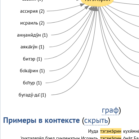
ассирия (2)
исраиль (2)
анӈанӣдӯн (1)
аяка̄кӯн (1)
битэр (1)
бо̄ка̄рин (1)
бо̄тур (1)
бугадӯ-да̄ (1)
граф
)
Примеры в контексте
(
скрыть
)
Иуда
тэгэмэ̄рин
кухӣмни
…̄руктадярӣл бэел гунденэтын Исраиль
тэгэмэ̄рин
о̄ӈа̄т 