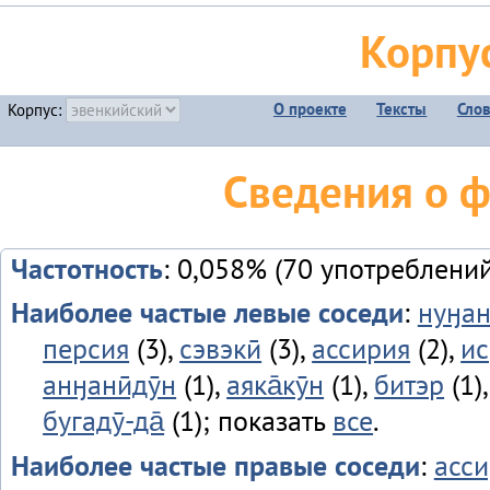
Корпу
О проекте
Тексты
Сло
Корпус:
Сведения о ф
Частотность
: 0,058% (70 употреблений
Наиболее частые левые соседи
:
нуӈа
персия
(3),
сэвэкӣ
(3),
ассирия
(2),
ис
анӈанӣдӯн
(1),
аяка̄кӯн
(1),
битэр
(1)
бугадӯ-да̄
(1); показать
все
.
Наиболее частые правые соседи
:
асс