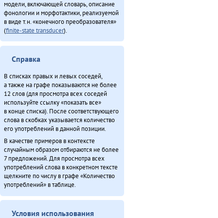
модели, включающей словарь, описание
фонологии и морфотактики, реализуемой
в виде т.н. «конечного преобразователя»
(
finite-state transducer
).
Справка
В списках правых и левых соседей,
а также на графе показываются не более
12 слов (для просмотра всех соседей
используйте ссылку «показать все»
в конце списка). После соответствующего
слова в скобках указывается количество
его употреблений в данной позиции.
В качестве примеров в контексте
случайным образом отбираются не более
7 предложений. Для просмотра всех
употреблений слова в конкретном тексте
щелкните по числу в графе «Количество
употреблений» в таблице.
Условия использования