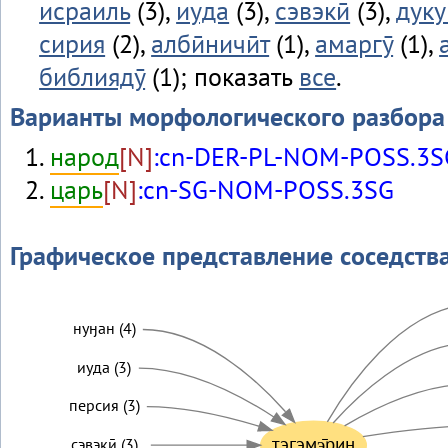
исраиль
(3),
иуда
(3),
сэвэкӣ
(3),
дук
сирия
(2),
албӣничӣт
(1),
амаргӯ
(1),
библиядӯ
(1); показать
все
.
Варианты морфологического разбора
народ
[N]
:cn-DER-PL-NOM-POSS.3S
царь
[N]
:cn-SG-NOM-POSS.3SG
Графическое представление соседств
нуӈан (4)
иуда (3)
персия (3)
тэгэмэ̄рин
сэвэкӣ (3)