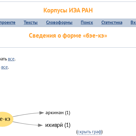
Корпусы ИЭА РАН
проекте
Тексты
Словоформы
Поиск
Статистика
Вх
Сведения о форме «бэе-кэ»
зать
все
.
ь
все
.
аркинан (1)
е-кэ
ихиврӣ (1)
(
скрыть граф
)