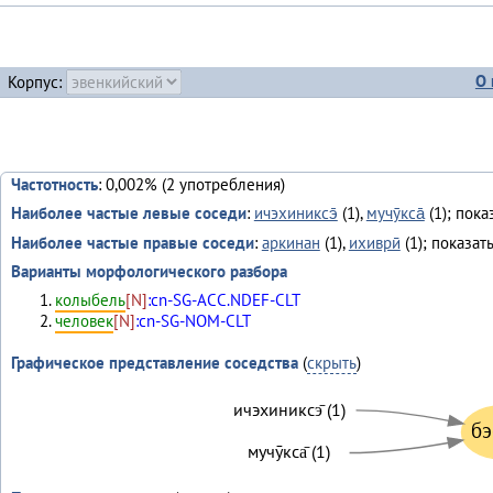
О 
Корпус:
Частотность
: 0,002% (2 употребления)
Наиболее частые левые соседи
:
ичэхиниксэ̄
(1),
мучӯкса̄
(1); пока
Наиболее частые правые соседи
:
аркинан
(1),
ихиврӣ
(1); показат
Варианты морфологического разбора
колыбель
[N]
:cn-SG-ACC.NDEF-CLT
человек
[N]
:cn-SG-NOM-CLT
Графическое представление соседства
(
скрыть
)
ичэхиниксэ̄ (1)
бэ
мучӯкса̄ (1)