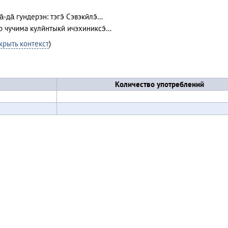
а̄-да̄ гундерэн: тэгэ̄ Сэвэкӣлэ̄…
ар чучима кулӣнтыкӣ ичэхиниксэ̄…
крыть контекст
)
Количество употреблений