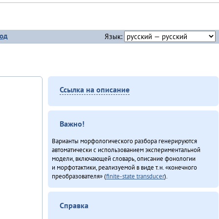
од
Язык:
Ссылка на описание
Важно!
Варианты морфологического разбора генерируются
автоматически с использованием экспериментальной
модели, включающей словарь, описание фонологии
и морфотактики, реализуемой в виде т.н. «конечного
преобразователя» (
finite-state transducer
).
Справка