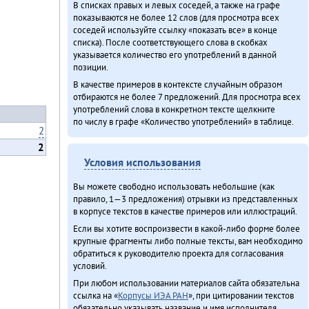
В списках правых и левых соседей, а также на графе
показываются не более 12 слов (для просмотра всех
соседей используйте ссылку «показать все» в конце
списка). После соответствующего слова в скобках
указывается количество его употреблений в данной
позиции.
В качестве примеров в контексте случайным образом
отбираются не более 7 предложений. Для просмотра всех
употреблений слова в конкретном тексте щелкните
по числу в графе «Количество употреблений» в таблице.
2
2
Условия использования
Вы можете свободно использовать небольшие (как
правило, 1—3 предложения) отрывки из представленных
в корпусе текстов в качестве примеров или иллюстраций.
Если вы хотите воспроизвести в какой-либо форме более
крупные фрагменты либо полные тексты, вам необходимо
обратиться к руководителю проекта для согласования
условий.
При любом использовании материалов сайта обязательна
ссылка на «
Корпусы ИЭА РАН
», при цитировании текстов
обязательно указывать название и имя исполнителя.