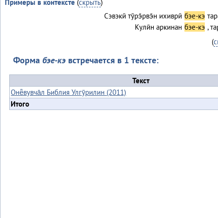
Примеры в контексте
(
скрыть
)
Сэвэкӣ тӯрэ̄рвэ̄н ихиврӣ
бэе-кэ
тар
Кулӣн аркинан
бэе-кэ
, т
(
с
Форма
бэе-кэ
встречается в 1 тексте:
Текст
Онё̄вувча̄л Библия Улгӯрилин (2011)
Итого