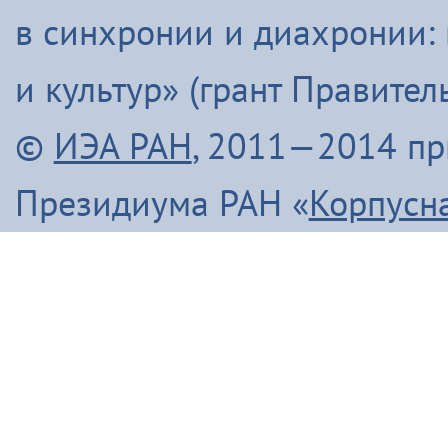
в синхронии и диахронии:
и культур» (грант Правите
©
ИЭА РАН
, 2011—2014 п
Президиума РАН «
Корпусн