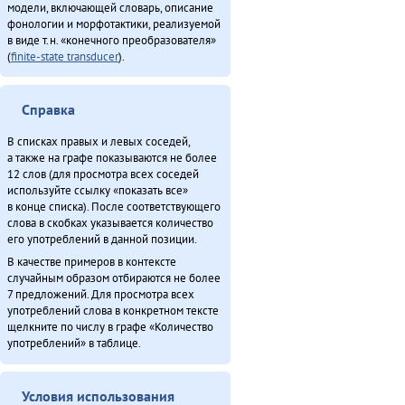
модели, включающей словарь, описание
фонологии и морфотактики, реализуемой
в виде т.н. «конечного преобразователя»
(
finite-state transducer
).
Справка
В списках правых и левых соседей,
а также на графе показываются не более
12 слов (для просмотра всех соседей
используйте ссылку «показать все»
в конце списка). После соответствующего
слова в скобках указывается количество
его употреблений в данной позиции.
В качестве примеров в контексте
случайным образом отбираются не более
7 предложений. Для просмотра всех
употреблений слова в конкретном тексте
щелкните по числу в графе «Количество
употреблений» в таблице.
Условия использования