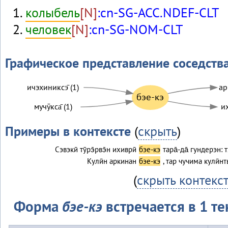
колыбель
[N]
:cn-SG-ACC.NDEF-CLT
человек
[N]
:cn-SG-NOM-CLT
Графическое представление соседств
ичэхиниксэ̄ (1)
ар
бэе-кэ
мучӯкса̄ (1)
их
Примеры в контексте
(
скрыть
)
Сэвэкӣ тӯрэ̄рвэ̄н ихиврӣ
бэе-кэ
тара̄-да̄ гундерэн: т
Кулӣн аркинан
бэе-кэ
, тар чучима кулӣн
(
скрыть контекс
Форма
бэе-кэ
встречается в 1 те