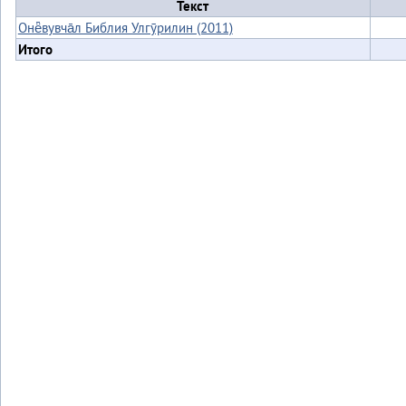
Текст
Онё̄вувча̄л Библия Улгӯрилин (2011)
Итого