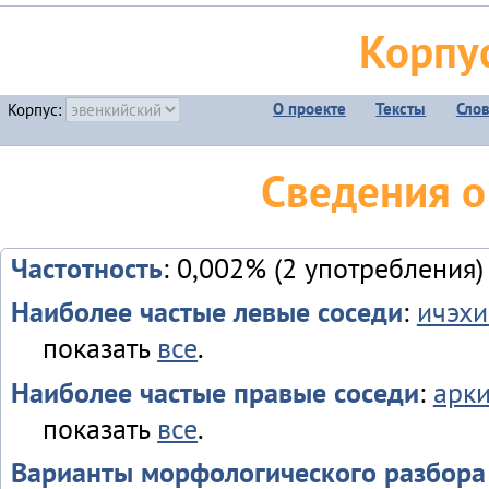
Корпу
О проекте
Тексты
Сло
Корпус:
Сведения о
Частотность
: 0,002% (2 употребления)
Наиболее частые левые соседи
:
ичэхи
показать
все
.
Наиболее частые правые соседи
:
арк
показать
все
.
Варианты морфологического разбора