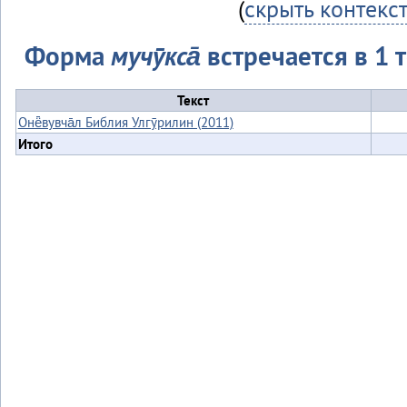
(
скрыть контекс
Форма
мучӯкса̄
встречается в 1 т
Текст
Онё̄вувча̄л Библия Улгӯрилин (2011)
Итого