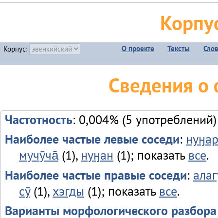
Корпу
О проекте
Тексты
Сло
Корпус:
Сведения о 
Частотность
: 0,004% (5 употреблений)
Наиболее частые левые соседи
:
нуӈа
мучӯча̄
(1),
нуӈан
(1); показать
все
.
Наиболее частые правые соседи
:
алагу
сӯ
(1),
хэгды
(1); показать
все
.
Варианты морфологического разбора