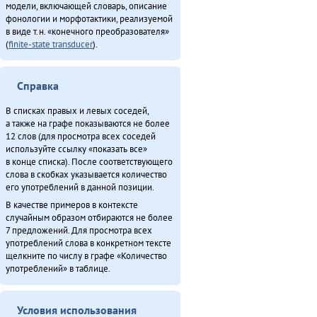
модели, включающей словарь, описание
фонологии и морфотактики, реализуемой
в виде т.н. «конечного преобразователя»
(
finite-state transducer
).
Справка
В списках правых и левых соседей,
а также на графе показываются не более
12 слов (для просмотра всех соседей
используйте ссылку «показать все»
в конце списка). После соответствующего
слова в скобках указывается количество
его употреблений в данной позиции.
В качестве примеров в контексте
случайным образом отбираются не более
7 предложений. Для просмотра всех
употреблений слова в конкретном тексте
щелкните по числу в графе «Количество
употреблений» в таблице.
Условия использования