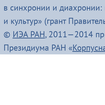
в синхронии и диахронии:
и культур» (грант Правите
©
ИЭА РАН
, 2011—2014 п
Президиума РАН «
Корпусн