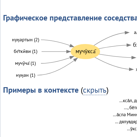
Графическое представление соседств
а
нуӈартын (2)
б
мучӯкса̄
бе̄ткӣви (1)
мучӯча̄ (1)
нуӈан (1)
Примеры в контексте
(
скрыть
)
…кса̄л, д
…, бе̄т
…а̄спа Минн
… дялувдяр
…ӯкс