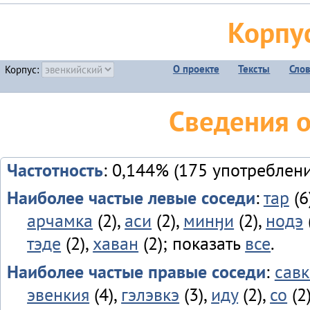
Корпу
О проекте
Тексты
Сло
Корпус:
Сведения 
Частотность
: 0,144% (175 употреблен
Наиболее частые левые соседи
:
тар
(6
арчамка
(2),
аси
(2),
минӈи
(2),
нодэ
тэде
(2),
хаван
(2); показать
все
.
Наиболее частые правые соседи
:
савк
эвенкия
(4),
гэлэвкэ
(3),
иду
(2),
со
(2