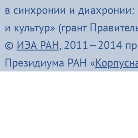
в синхронии и диахронии:
и культур» (грант Правите
©
ИЭА РАН
, 2011—2014 п
Президиума РАН «
Корпусн