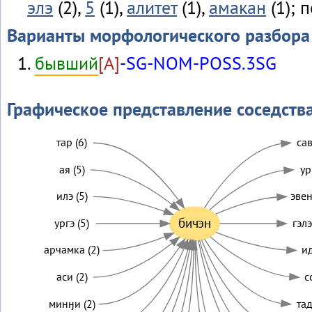
элэ
(2),
5
(1),
алитет
(1),
амакан
(1); 
Варианты морфологического разбора
бывший
[A]
-SG-NOM-POSS.3SG
Графическое представление соседств
тар (6)
сав
ая (5)
ур
илэ (5)
эвен
бичэн
ургэ (5)
гэлэ
арчамка (2)
ид
аси (2)
с
минӈи (2)
тад