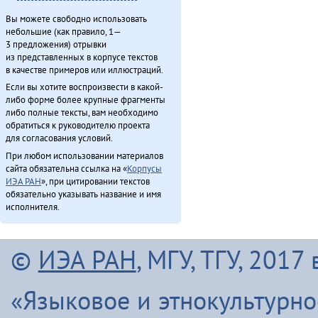
Эӈэсил асал (2013)
Вы можете свободно использовать
Этэечимнилдулэ андаман (2013)
небольшие (как правило, 1—
Ямалду ороды иргидекит (2013)
3 предложения) отрывки
Япониядук матал (2013)
из представленных в корпусе текстов
в качестве примеров или иллюстраций.
Если вы хотите воспроизвести в какой-
либо форме более крупные фрагменты
Итого
либо полные тексты, вам необходимо
обратиться к руководителю проекта
для согласования условий.
При любом использовании материалов
сайта обязательна ссылка на «
Корпусы
ИЭА РАН
», при цитировании текстов
обязательно указывать название и имя
исполнителя.
©
ИЭА РАН
, МГУ, ТГУ, 201
«Языковое и этнокультурн