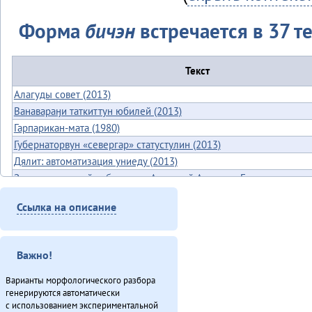
Форма
бичэн
встречается в 37 те
Текст
Алагуды совет (2013)
Ванавараӈи таткиттун юбилей (2013)
Гарпарикан-мата (1980)
Губернаторвун «севергар» статустулин (2013)
Дялит: автоматизация униеду (2013)
Законодательнай собранияду Анатолий Амосов: «Бэлэды тамаву
балдыдяӈал» (2013)
Ссылка на описание
Илмакталду поход (2013)
Конкурс «Мэнӈи турэн» (2013)
Куюмбаӈи нонопты таткит-дюн (2013)
Важно!
Минӈи «Эвэды ин» газета (2013)
«Мучун» – Омакта аннгани [1] (2013)
Варианты морфологического разбора
«Мучун» – Омакта анӈани [2] (2013)
генерируются автоматически
с использованием экспериментальной
Мэнӈи хаван (2013)