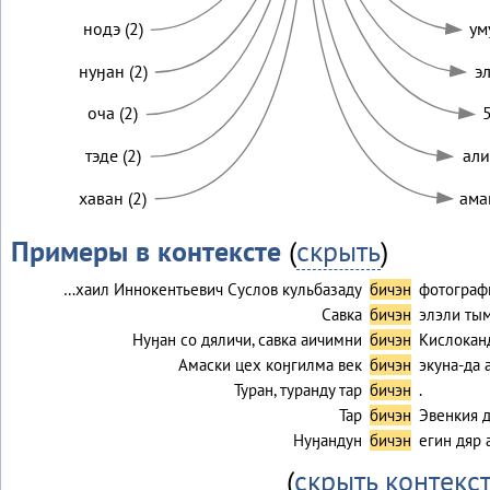
нодэ (2)
ум
нуӈан (2)
эл
оча (2)
5
тэде (2)
али
хаван (2)
ама
Примеры в контексте
(
скрыть
)
…хаил Иннокентьевич Суслов кульбазаду
бичэн
фотограф
Савка
бичэн
элэли ты
Нуӈан со дяличи, савка аичимни
бичэн
Кислоканд
Амаски цех коӈгилма век
бичэн
экуна-да 
Туран, туранду тар
бичэн
.
Тар
бичэн
Эвенкия 
Нуӈандун
бичэн
егин дяр 
(
скрыть контекс