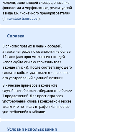
модели, включающей словарь, описание
Неӈнери Этэечимни тырганин (2013)
фонологии и морфотактики, реализуемой
Оларил асал денчалин (2013)
в виде т.н. «конечного преобразователя»
(
finite-state transducer
).
Он умнэ булэсэл урилэндула эмэрэ (2010)
«Орорво иргичимнил» Китайду (2013)
Севергар икэрдули (2013)
Справка
Северӈи тэгэды гукчанкит историян (2013)
В списках правых и левых соседей,
Таткитва эмэндын (2013)
а также на графе показываются не более
Туруӈи авгарачимнил техникумду 70 анӈанил [1] (2013)
12 слов (для просмотра всех соседей
используйте ссылку «показать все»
Туруӈи авгарачимнил техникумду 70 анӈанил [2] (2013)
в конце списка). После соответствующего
Турэн – илэды баин (2013)
слова в скобках указывается количество
Хавал мудана ачин (2013)
его употреблений в данной позиции.
Хаварук ООО «Традиционнай Северӈи булталин» [1] (2013)
В качестве примеров в контексте
Хаварук ООО «Традиционнай Северӈи булталин» [2] (2013)
случайным образом отбираются не более
7 предложений. Для просмотра всех
Хэгдыл, эӈэсил, савкал илэл [1] (2013)
употреблений слова в конкретном тексте
Хэгдыл, эӈэсил, савкал илэл [2] (2013)
щелкните по числу в графе «Количество
Эвенкиядук сониӈил — давдымнилва денчанал (2013)
употреблений» в таблице.
Эвэнкиткэр «Арктикаду» (2013)
ЭМР КМНС «Арун» ассоциацияду синмады конференциян (2013)
Условия использования