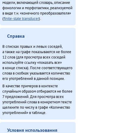
модели, включающей словарь, описание
фонологии и морфотактики, реализуемой
в виде т.н. «конечного преобразователя»
(
finite-state transducer
).
Справка
В списках правых и левых соседей,
а также на графе показываются не более
12 слов (для просмотра всех соседей
используйте ссылку «показать все»
в конце списка). После соответствующего
слова в скобках указывается количество
его употреблений в данной позиции.
В качестве примеров в контексте
случайным образом отбираются не более
7 предложений. Для просмотра всех
употреблений слова в конкретном тексте
щелкните по числу в графе «Количество
употреблений» в таблице.
Условия использования