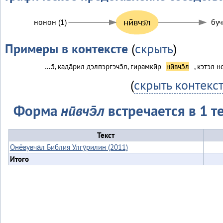
нӣвчэ̄л
нонон (1)
бучэ
Примеры в контексте
(
скрыть
)
…э̄, када̄рил дэлпэргэчэ̄л, гирамкӣр
нӣвчэ̄л
, кэтэл н
(
скрыть контекс
Форма
нӣвчэ̄л
встречается в 1 те
Текст
Онё̄вувча̄л Библия Улгӯрилин (2011)
Итого