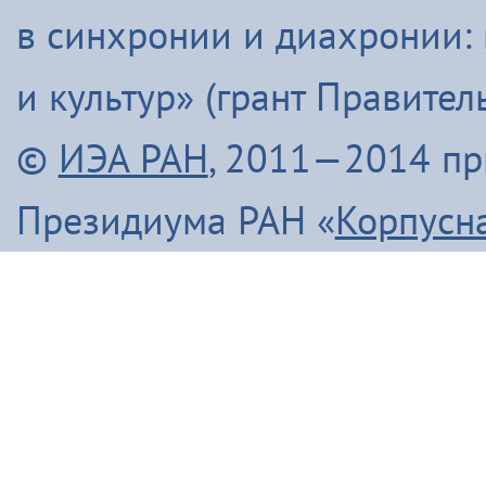
в синхронии и диахронии:
и культур» (грант Правите
©
ИЭА РАН
, 2011—2014 п
Президиума РАН «
Корпусн