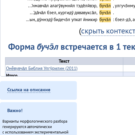
…̄нмавча̄л алагӯвумнӣл тэде̄лӣвэр,
бучэ̄л
, улгучэ̄нму
…̄да̄ча̄л бэел, кургидӯ дявавукса̄л,
бучэ̄л
.
…ын, дӯннэдӯ бидечэ̄л упкат ӣникир
бучэ̄л
: бэел-дэ̄,
(
скрыть контекс
Форма
бучэ̄л
встречается в 1 тек
Текст
Онё̄вувча̄л Библия Улгӯрилин (2011)
Итого
Ссылка на описание
Важно!
Варианты морфологического разбора
генерируются автоматически
с использованием экспериментальной