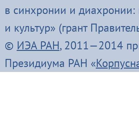
в синхронии и диахронии:
и культур» (грант Правите
©
ИЭА РАН
, 2011—2014 п
Президиума РАН «
Корпусн