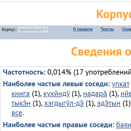
Корпу
О проекте
Тексты
Сло
Корпус:
Сведения о
Частотность
: 0,014% (17 употреблений
Наиболее частые левые соседи
:
упкат
книга
(1),
кухӣндӯ
(1),
надара̄
(1),
нӣ
тыкэ̄н
(1),
хэгдыгӯл-дэ̄
(1),
эдэ̄тын
(1)
все
.
Наиболее частые правые соседи
:
бая