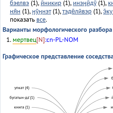
бэелвэ
(1),
ӣникир
(1),
инэӈӣдӯ
(1),
к
ня̄н
(1),
ӈӯӈнэт
(1),
тэде̄лӣвэр
(1),
э̄к
показать
все
.
Варианты морфологического разбора
мертвец
[N]
:cn-PL-NOM
Графическое представление соседств
б
упкат (4)
бугатын-да̄ (1)
книга (1)
и