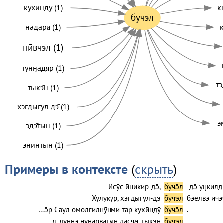
кухӣндӯ (1)
к
бучэ̄л
надара̄ (1)
к
нӣвчэ̄л (1)
тунӈадя̄р (1)
тэ
тыкэ̄н (1)
хэгдыгӯл-дэ̄ (1)
эм
эдэ̄тын (1)
энинтын (1)
Примеры в контексте
(
скрыть
)
Ӣсӯс ӣникир-дэ̄,
бучэ̄л
-дэ̄ уӈкил
Хулукӯр, хэгдыгӯл-дэ̄
бучэ̄л
бэелвэ ичэч
…э̄р Саул омолгилнӯнми тар кухӣндӯ
бучэ̄л
.
…̄л, дӯннэ нуӈарватын дасча̄, тыкэ̄н
бучэ̄л
.