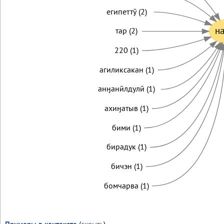
египеттӯ (2)
н
тар (2)
220 (1)
агиликсакан (1)
анӈанӣлдулӣ (1)
ахиӈатыв (1)
бими (1)
бирадук (1)
бичэн (1)
бомчарва (1)