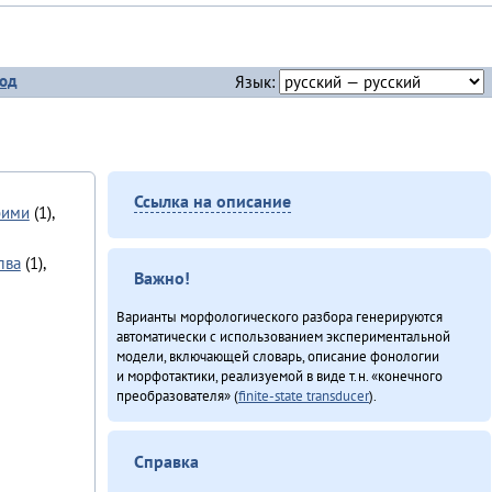
од
Язык:
Ссылка на описание
бими
(1),
лва
(1),
Важно!
Варианты морфологического разбора генерируются
автоматически с использованием экспериментальной
модели, включающей словарь, описание фонологии
и морфотактики, реализуемой в виде т.н. «конечного
преобразователя» (
finite-state transducer
).
Справка