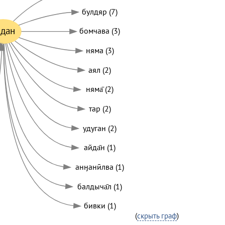
булдяр (7)
адан
бомчава (3)
няма (3)
аял (2)
няма̄ (2)
тар (2)
удуган (2)
айда̄н (1)
анӈанӣлва (1)
балдыча̄л (1)
бивки (1)
(
скрыть граф
)