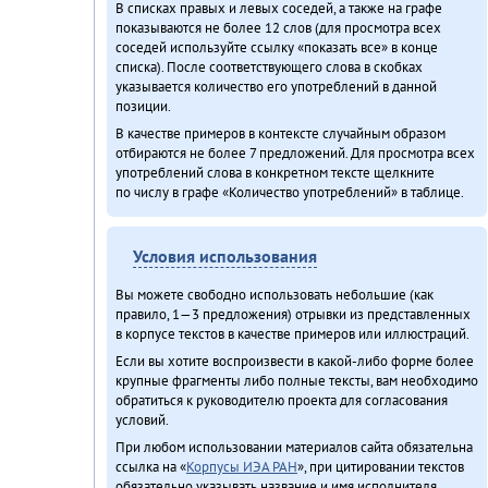
В списках правых и левых соседей, а также на графе
показываются не более 12 слов (для просмотра всех
соседей используйте ссылку «показать все» в конце
списка). После соответствующего слова в скобках
указывается количество его употреблений в данной
позиции.
В качестве примеров в контексте случайным образом
отбираются не более 7 предложений. Для просмотра всех
употреблений слова в конкретном тексте щелкните
по числу в графе «Количество употреблений» в таблице.
Условия использования
Вы можете свободно использовать небольшие (как
правило, 1—3 предложения) отрывки из представленных
в корпусе текстов в качестве примеров или иллюстраций.
Если вы хотите воспроизвести в какой-либо форме более
крупные фрагменты либо полные тексты, вам необходимо
обратиться к руководителю проекта для согласования
условий.
При любом использовании материалов сайта обязательна
ссылка на «
Корпусы ИЭА РАН
», при цитировании текстов
обязательно указывать название и имя исполнителя.