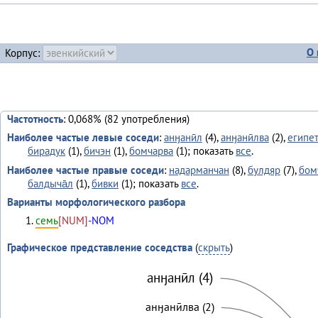
О 
Корпус:
Частотность
: 0,068% (82 употребления)
Наиболее частые левые соседи
:
анӈанӣл
(4),
анӈанӣлва
(2),
египет
бирадук
(1),
бичэн
(1),
бомчарва
(1); показать
все
.
Наиболее частые правые соседи
:
надарманчан
(8),
булдяр
(7),
бом
балдыча̄л
(1),
бивки
(1); показать
все
.
Варианты морфологического разбора
семь
[NUM]
-NOM
Графическое представление соседства
(
скрыть
)
анӈанӣл (4)
анӈанӣлва (2)