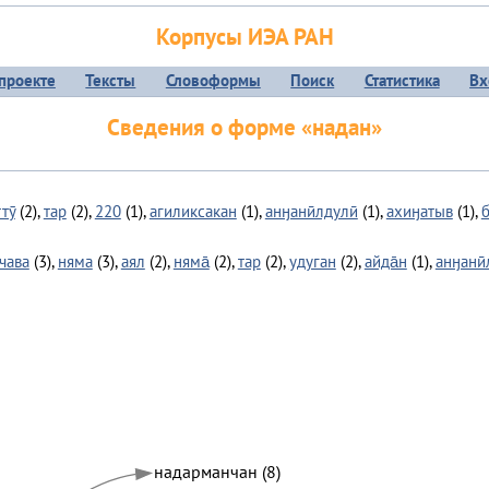
Корпусы ИЭА РАН
проекте
Тексты
Словоформы
Поиск
Статистика
Вх
Сведения о форме «надан»
тӯ
(2),
тар
(2),
220
(1),
агиликсакан
(1),
анӈанӣлдулӣ
(1),
ахиӈатыв
(1),
чава
(3),
няма
(3),
аял
(2),
няма̄
(2),
тар
(2),
удуган
(2),
айда̄н
(1),
анӈанӣ
надарманчан (8)