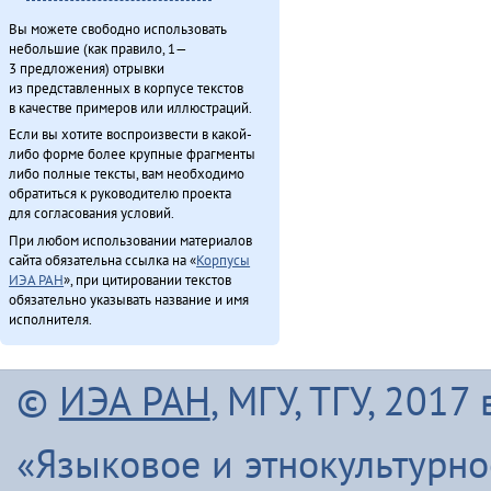
Эӈэсил асал (2013)
Вы можете свободно использовать
Этэечимнилдулэ андаман (2013)
небольшие (как правило, 1—
Ямалду ороды иргидекит (2013)
3 предложения) отрывки
из представленных в корпусе текстов
Япониядук матал (2013)
в качестве примеров или иллюстраций.
Если вы хотите воспроизвести в какой-
либо форме более крупные фрагменты
Итого
либо полные тексты, вам необходимо
обратиться к руководителю проекта
для согласования условий.
При любом использовании материалов
сайта обязательна ссылка на «
Корпусы
ИЭА РАН
», при цитировании текстов
обязательно указывать название и имя
исполнителя.
©
ИЭА РАН
, МГУ, ТГУ, 201
«Языковое и этнокультурн