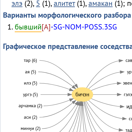
элэ
(2),
5
(1),
алитет
(1),
амакан
(1); 
Варианты морфологического разбора
бывший
[A]
-SG-NOM-POSS.3SG
Графическое представление соседств
тар (6)
сав
ая (5)
ур
илэ (5)
эвен
бичэн
ургэ (5)
гэлэ
арчамка (2)
ид
аси (2)
с
минӈи (2)
тад