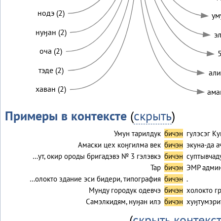
нодэ (2)
ум
нуӈан (2)
эл
оча (2)
5
тэде (2)
али
хаван (2)
ама
Примеры в контексте
(
скрыть
)
Умун тарилдук
бичэн
гулэсэг К
Амаски цех коӈгилма век
бичэн
экуна-да а
…ут, окир ороды бригадэвэ № 3 гэлэвкэ
бичэн
суптывчад
Тар
бичэн
ЭМР админ
…олокто здание эси бидери, типография
бичэн
.
Мунду городук одевчэ
бичэн
холокто г
Самэлкидям, нуӈан илэ
бичэн
хуӈтумэрит
(
скрыть контекс