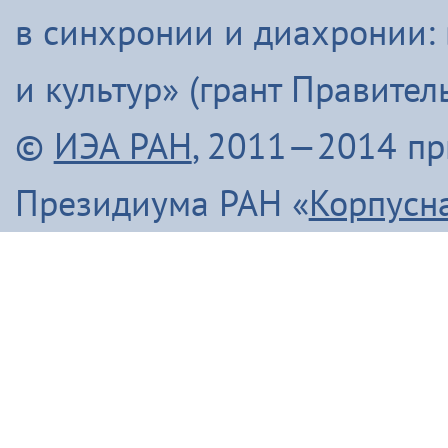
в синхронии и диахронии:
и культур» (грант Правите
©
ИЭА РАН
, 2011—2014 п
Президиума РАН «
Корпусн