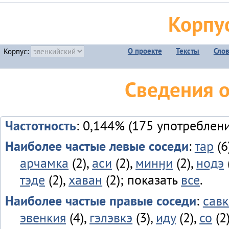
Корпу
О проекте
Тексты
Сло
Корпус:
Сведения 
Частотность
: 0,144% (175 употреблен
Наиболее частые левые соседи
:
тар
(6
арчамка
(2),
аси
(2),
минӈи
(2),
нодэ
тэде
(2),
хаван
(2); показать
все
.
Наиболее частые правые соседи
:
савк
эвенкия
(4),
гэлэвкэ
(3),
иду
(2),
со
(2