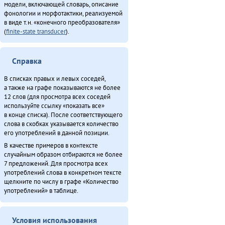
Мэнӈи хаван (2013)
модели, включающей словарь, описание
Неӈнери Этэечимни тырганин (2013)
фонологии и морфотактики, реализуемой
в виде т.н. «конечного преобразователя»
Оларил асал денчалин (2013)
(
finite-state transducer
).
Он умнэ булэсэл урилэндула эмэрэ (2010)
«Орорво иргичимнил» Китайду (2013)
Севергар икэрдули (2013)
Справка
Северӈи тэгэды гукчанкит историян (2013)
В списках правых и левых соседей,
Таткитва эмэндын (2013)
а также на графе показываются не более
Туруӈи авгарачимнил техникумду 70 анӈанил [1] (2013)
12 слов (для просмотра всех соседей
используйте ссылку «показать все»
Туруӈи авгарачимнил техникумду 70 анӈанил [2] (2013)
в конце списка). После соответствующего
Турэн – илэды баин (2013)
слова в скобках указывается количество
Хавал мудана ачин (2013)
его употреблений в данной позиции.
Хаварук ООО «Традиционнай Северӈи булталин» [1] (2013)
В качестве примеров в контексте
случайным образом отбираются не более
Хаварук ООО «Традиционнай Северӈи булталин» [2] (2013)
7 предложений. Для просмотра всех
Хэгдыл, эӈэсил, савкал илэл [1] (2013)
употреблений слова в конкретном тексте
Хэгдыл, эӈэсил, савкал илэл [2] (2013)
щелкните по числу в графе «Количество
употреблений» в таблице.
Эвенкиядук сониӈил — давдымнилва денчанал (2013)
Эвэнкиткэр «Арктикаду» (2013)
ЭМР КМНС «Арун» ассоциацияду синмады конференциян (2013)
Условия использования