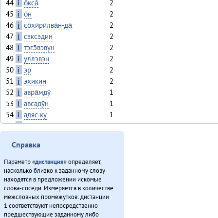
44
i
о̄кса̄
2
45
i
о̄н
2
46
i
со̄хӣрӣлва̄н-да̄
2
47
i
сэксэдин
2
48
i
тэгэ̄вэвун
2
49
i
уллэвэн
2
50
i
эр
2
51
i
эхикин
2
52
i
авра̄мдӯ
1
53
i
авсадӯн
1
54
i
адяс-ку
1
55
i
а̄нӈӯ
1
56
i
арракин-да̄
1
Справка
57
i
асӣчӣ
1
58
i
атырканын
1
Параметр «
дистанция
» определяет,
59
i
ахака̄н
1
насколько близко к заданному слову
находятся в предложении искомые
60
i
ахӣва
1
слова-соседи. Измеряется в количестве
61
i
ахӣдӯви
1
межсловных промежутков: дистанции
62
i
ахӣи
1
1 соответствуют непосредственно
предшествующие заданному либо
63
i
ахӣнӯн
1