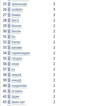
25
i
эринындя
3
26
i
эхӣвэ̄н
3
27
i
бивки
2
28
i
бисэ̄
2
29
i
бихим
2
30
i
бичэ̄н
2
31
i
бо
2
32
i
бэевэ
2
33
i
ванави
2
34
i
гирамнадин
2
35
i
гӯлдэн
2
36
i
илия
2
37
i
кэ
2
38
i
микей
2
39
i
миндӯ
2
40
i
нуӈанма̄н
2
41
i
оговон
2
42
i
о̄дам
2
43
i
о̄кин-кат
2