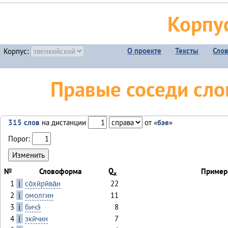
Корпу
О проекте
Тексты
Сло
Корпус:
Правые соседи слов
315 слов
на дистанции
от «
бэе
»
Порог:
Q
№
Словоформа
Пример
x
1
i
со̄хӣрӣва̄н
22
2
i
омолгин
11
3
i
бичэ̄
8
4
i
экӣчин
7