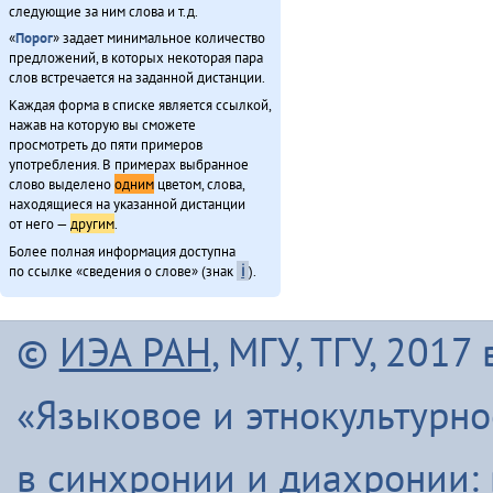
следующие за ним слова и т.д.
64
i
ахӣнӯнин
1
«
Порог
» задает минимальное количество
65
i
ахӣнӯнми
1
предложений, в которых некоторая пара
66
i
ахия
1
слов встречается на заданной дистанции.
67
i
ачин
1
Каждая форма в списке является ссылкой,
68
i
ая
1
нажав на которую вы сможете
просмотреть до пяти примеров
69
i
аямат
1
употребления. В примерах выбранное
70
i
аяӈӈан
1
слово выделено
одним
цветом, слова,
71
i
бакакса
1
находящиеся на указанной дистанции
72
i
бар-сох
1
от него —
другим
.
73
i
баяндиви
1
Более полная информация доступна
по ссылке «сведения о слове» (знак
ℹ
).
74
i
баянма
1
75
i
бе̄рулдукпи-гӯ
1
76
i
бе̄рутка̄нма̄н
1
©
ИЭА РАН
, МГУ, ТГУ, 201
77
i
бидечэ
1
78
i
бидиӈэн
1
79
i
би-кэ
1
«Языковое и этнокультурн
80
i
бисэн
1
81
i
биттэн
1
в синхронии и диахронии:
82
i
бихӣвэ̄н
1