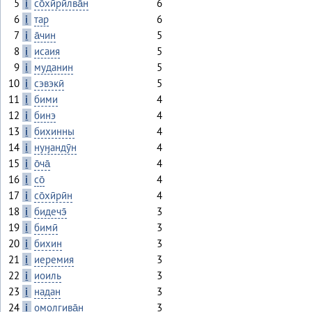
5
i
со̄хӣрӣлва̄н
6
6
i
тар
6
7
i
а̄чин
5
8
i
исаия
5
9
i
муданин
5
10
i
сэвэкӣ
5
11
i
бими
4
12
i
бинэ
4
13
i
бихинны
4
14
i
нуӈандӯн
4
15
i
о̄ча̄
4
16
i
со̄
4
17
i
со̄хӣрӣн
4
18
i
бидечэ̄
3
19
i
бимӣ
3
20
i
бихин
3
21
i
иеремия
3
22
i
иоиль
3
23
i
надан
3
24
i
омолгива̄н
3