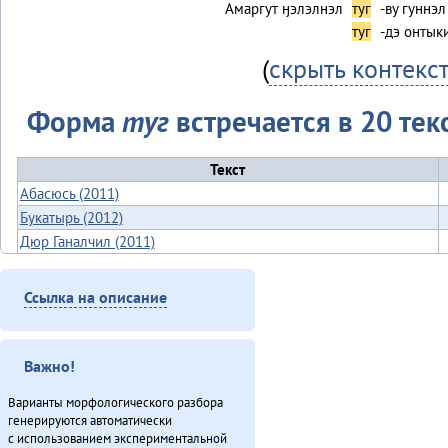
Амаргут ӈэлэлнэл
туг
-ву гуннэ
туг
-дэ онтык
(
скрыть контекс
Форма
туг
встречается в 20 тек
Текст
Абасюсь (2011)
Букатырь (2012)
Дюр Ганалчил (2011)
Картус (2011)
Киӈгит (2012)
Ссылка на описание
«Мучун» – Омакта анӈани [2] (2013)
Неӈнери Этэечимни тырганин (2013)
Ӈинакин бэе гиркӣн (2012)
Важно!
Омо̄сов-брудя̄га (2012)
Варианты морфологического разбора
О̄н бэе хэргӯлэ̄ дӯндэлэ̄ ӣстан (2011)
генерируются автоматически
О̄н мундука̄н хэдюнин ка̄хика о̄дан (2012)
с использованием экспериментальной