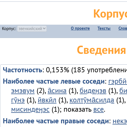
Корпу
О проекте
Тексты
Сло
Корпус:
Сведения
Частотность
: 0,153% (185 употреблен
Наиболее частые левые соседи
:
гэрби
эмэвум
(2),
а̄сина
(1),
бидеӈэв
(1),
би
гӯнэ
(1),
ӣвкӣл
(1),
колтӯма̄силда
(1)
мисиндеӈэс
(1); показать
все
.
Наиболее частые правые соседи
:
некэ