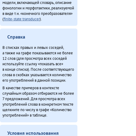
модели, включающей словарь, описание
Секция этнокультурнай алагувундули (2013)
фонологии и морфотактики, реализуемой
Сулугды (2011)
в виде т.н. «конечного преобразователя»
Турэн – илэды баин (2013)
(
finite-state transducer
).
Урэ̄н-дэ̄ Уӈко̄вул (2011)
Хо̄ бэе (2011)
Справка
Хулакӣ тадук ама̄ка̄ (2011)
Хула̄н тадук токтовкӣ (2011)
В списках правых и левых соседей,
а также на графе показываются не более
Хэвэкӣнӯн ӈинакин тадук Ха̄ргӣ (2011)
12 слов (для просмотра всех соседей
используйте ссылку «показать все»
Итого
в конце списка). После соответствующего
слова в скобках указывается количество
его употреблений в данной позиции.
В качестве примеров в контексте
случайным образом отбираются не более
7 предложений. Для просмотра всех
употреблений слова в конкретном тексте
щелкните по числу в графе «Количество
употреблений» в таблице.
Условия использования