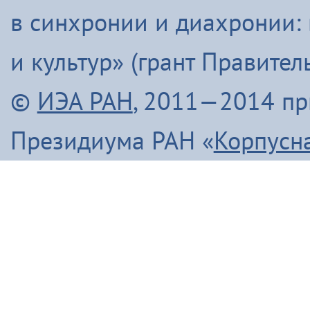
в синхронии и диахронии:
и культур» (грант Правите
©
ИЭА РАН
, 2011—2014 п
Президиума РАН «
Корпусн