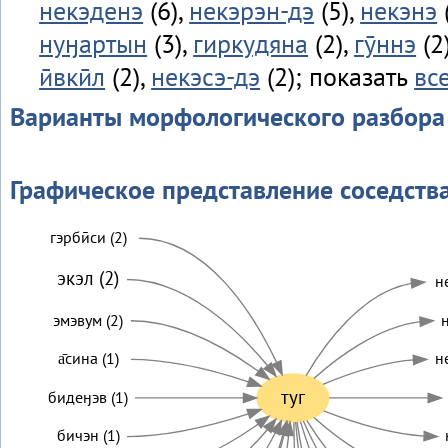
некэденэ
(6),
некэрэн-дэ
(5),
некэнэ
нуӈартын
(3),
гиркудяна
(2),
гӯннэ
(2
ӣвкӣл
(2),
некэсэ-дэ
(2); показать
вс
Варианты морфологического разбора
Графическое представление соседств
гэрбӣси (2)
экэл (2)
не
эмэвум (2)
н
а̄сина (1)
н
туг
бидеӈэв (1)
бичэн (1)