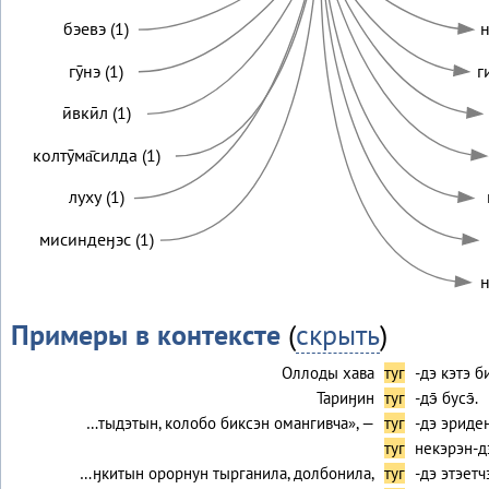
бэевэ (1)
н
гӯнэ (1)
г
ӣвкӣл (1)
колтӯма̄силда (1)
луху (1)
мисиндеӈэс (1)
н
Примеры в контексте
(
скрыть
)
Оллоды хава
туг
-дэ кэтэ 
Тариӈин
туг
-дэ̄ бусэ̄.
…тыдэтын, колобо биксэн омангивча», —
туг
-дэ эриден
туг
некэрэн-дэ,
…ӈкитын орорнун тырганила, долбонила,
туг
-дэ этэет