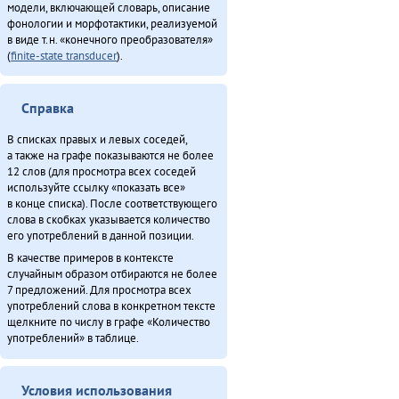
модели, включающей словарь, описание
фонологии и морфотактики, реализуемой
в виде т.н. «конечного преобразователя»
(
finite-state transducer
).
Справка
В списках правых и левых соседей,
а также на графе показываются не более
12 слов (для просмотра всех соседей
используйте ссылку «показать все»
в конце списка). После соответствующего
слова в скобках указывается количество
его употреблений в данной позиции.
В качестве примеров в контексте
случайным образом отбираются не более
7 предложений. Для просмотра всех
употреблений слова в конкретном тексте
щелкните по числу в графе «Количество
употреблений» в таблице.
Условия использования