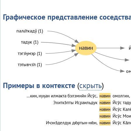
Графическое представление соседств
пала̄ткадӯ (1)
тадук (1)
навин
и
тэгэ̄ӈмэр (1)
тэтывчэ̄л (1)
ом
Примеры в контексте
(
скрыть
)
…кин, нуӈан илмакта бэлэмнӣн Ӣсӯс,
навин
омолгин, 
Эхиткэ̄пты Исраильдук
навин
Ӣсӯс та
навин
Ӣсӯс Кал
навин
Ӣсӯс Мои
Ичэнэ̄делдук дю̄ртын-ню̄н,
навин
Ӣсӯс Ка