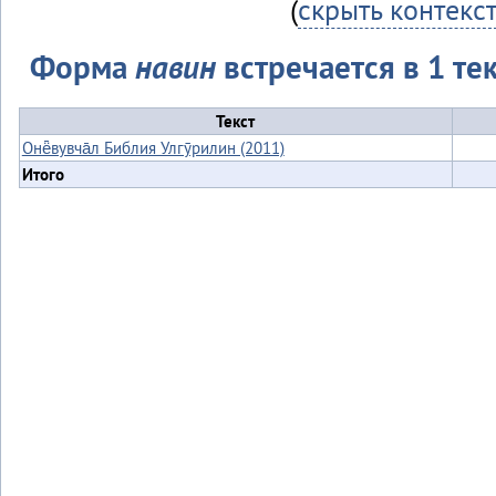
(
скрыть контекс
Форма
навин
встречается в 1 тек
Текст
Онё̄вувча̄л Библия Улгӯрилин (2011)
Итого