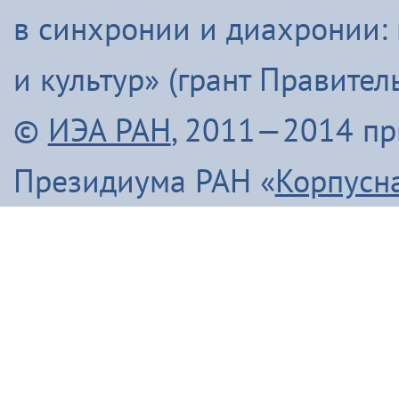
в синхронии и диахронии:
и культур» (грант Правите
©
ИЭА РАН
, 2011—2014 п
Президиума РАН «
Корпусн