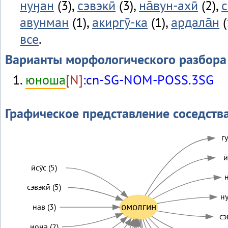
нуӈан
(3),
сэвэкӣ
(3),
на̄вун-ахӣ
(2),
авунман
(1),
акиргӯ-ка
(1),
ардала̄н
(
все
.
Варианты морфологического разбора
юноша
[N]
:cn-SG-NOM-POSS.3SG
Графическое представление соседств
гу
и
ӣсӯс (5)
сэвэкӣ (5)
ну
омолгин
нав (3)
сэ
иона (2)