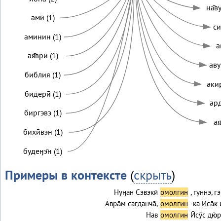
на̄в
амӣ (1)
си
аминин (1)
а
ая̄врӣ (1)
аву
библия (1)
акир
бидерӣ (1)
ард
биргэвэ (1)
ая
бихӣвэ̄н (1)
будеӈэ̄н (1)
Примеры в контексте
(
скрыть
)
Нуӈан Сэвэкӣ
омолгин
, гуннэ, г
Авра̄м сагданча̄,
омолгин
-ка Иса̄к 
Нав
омолгин
Ӣсӯс дю