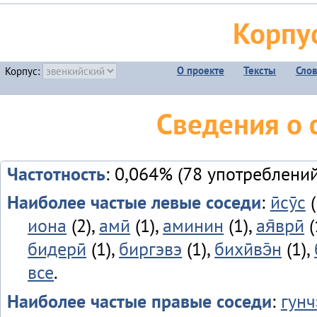
Корпу
О проекте
Тексты
Сло
Корпус:
Сведения о
Частотность
: 0,064% (78 употреблений
Наиболее частые левые соседи
:
ӣсӯс
(
иона
(2),
амӣ
(1),
аминин
(1),
ая̄врӣ
(
бидерӣ
(1),
биргэвэ
(1),
бихӣвэ̄н
(1),
все
.
Наиболее частые правые соседи
:
гунч