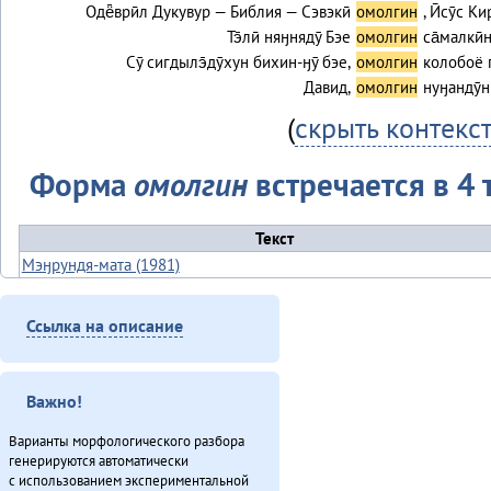
Одё̄врӣл Дукувур — Библия — Сэвэкӣ
омолгин
, Ӣсӯс 
Тэ̄лӣ няӈнядӯ Бэе
омолгин
са̄малкӣн
Сӯ сигдылэ̄дӯхун бихин-ӈӯ бэе,
омолгин
колобоё г
Давид,
омолгин
нуӈандӯн
(
скрыть контекс
Форма
омолгин
встречается в 4 
Текст
Мэӈрундя-мата (1981)
Олдонындя-акияндя, тадук Нюӈурдок Уняптукэннюн (1980)
Онё̄вувча̄л Библия Улгӯрилин (2011)
Ссылка на описание
Турэн – илэды баин (2013)
Итого
Важно!
Варианты морфологического разбора
генерируются автоматически
с использованием экспериментальной