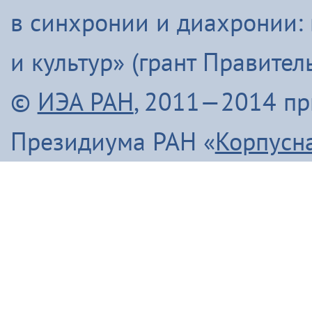
в синхронии и диахронии:
и культур» (грант Правите
©
ИЭА РАН
, 2011—2014 п
Президиума РАН «
Корпусн