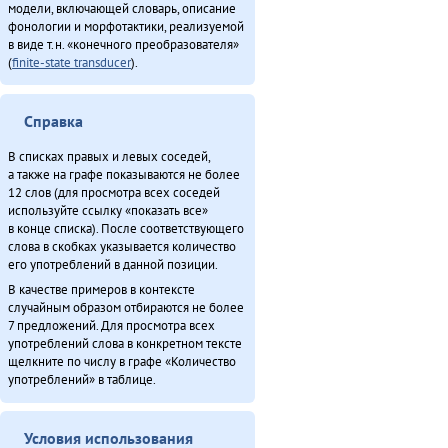
модели, включающей словарь, описание
фонологии и морфотактики, реализуемой
в виде т.н. «конечного преобразователя»
(
finite-state transducer
).
Справка
В списках правых и левых соседей,
а также на графе показываются не более
12 слов (для просмотра всех соседей
используйте ссылку «показать все»
в конце списка). После соответствующего
слова в скобках указывается количество
его употреблений в данной позиции.
В качестве примеров в контексте
случайным образом отбираются не более
7 предложений. Для просмотра всех
употреблений слова в конкретном тексте
щелкните по числу в графе «Количество
употреблений» в таблице.
Условия использования