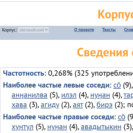
Корпу
О проекте
Тексты
Сло
Корпус:
Сведения 
Частотность
: 0,268% (325 употреблен
Наиболее частые левые соседи
:
со̄
(9)
анӈанилва
(5),
илэл
(4),
нуӈан
(4),
та
хава
(3),
агиду
(2),
аят
(2),
бирэ
(2); 
Наиболее частые правые соседи
:
со̄
(9
хуӈтул
(5),
нуӈан
(4),
авадытыкин
(3)