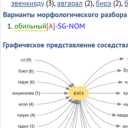
эвенкияду
(3),
авгарал
(2),
бирэ
(2),
Варианты морфологического разбора
обильный
[A]
-SG-NOM
Графическое представление соседств
со̄ (9)
бэ
бэел (6)
тадук (6)
и
кэтэ
анӈанилва (5)
ху
илэл (4)
ну
нуӈан (4)
авад
тарит (3)
ил