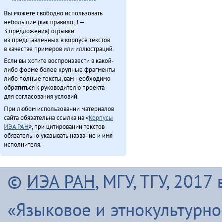
Чинанайкун – эвэнки тэкэнын (1988)
Вы можете свободно использовать
Эвенкиядук сониӈил — давдымнилва денчанал (2013)
небольшие (как правило, 1—
3 предложения) отрывки
Эвэнкиткэр «Арктикаду» (2013)
из представленных в корпусе текстов
ЭМР КМНС «Арун» ассоциацияду синмады конференциян (2013)
в качестве примеров или иллюстраций.
Эӈэсил асал (2013)
Если вы хотите воспроизвести в какой-
Этэечимнилдулэ андаман (2013)
либо форме более крупные фрагменты
либо полные тексты, вам необходимо
Япониядук матал (2013)
обратиться к руководителю проекта
для согласования условий.
При любом использовании материалов
Итого
сайта обязательна ссылка на «
Корпусы
ИЭА РАН
», при цитировании текстов
обязательно указывать название и имя
исполнителя.
©
ИЭА РАН
, МГУ, ТГУ, 201
«Языковое и этнокультурн