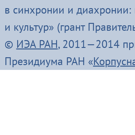
в синхронии и диахронии:
и культур» (грант Правите
©
ИЭА РАН
, 2011—2014 п
Президиума РАН «
Корпусн