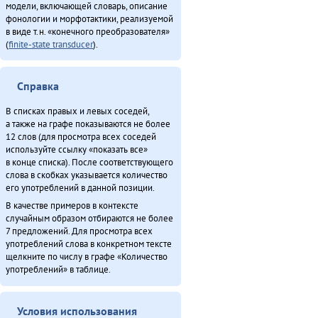
модели, включающей словарь, описание
Неӈнери Этэечимни тырганин (2013)
фонологии и морфотактики, реализуемой
Оларил асал денчалин (2013)
в виде т.н. «конечного преобразователя»
Омакта министерство хаван (2013)
(
finite-state transducer
).
Омо̄сов-брудя̄га (2012)
Онё̄вувча̄л Библия Улгӯрилин (2011)
Справка
«Орорво иргичимнил» Китайду (2013)
Севергарду хэгды документ (2013)
В списках правых и левых соседей,
а также на графе показываются не более
Севергар икэрдули (2013)
12 слов (для просмотра всех соседей
Секция этнокультурнай алагувундули (2013)
используйте ссылку «показать все»
Таткитва эмэндын (2013)
в конце списка). После соответствующего
слова в скобках указывается количество
Туруӈи авгарачимнил техникумду 70 анӈанил [1] (2013)
его употреблений в данной позиции.
Туруӈи авгарачимнил техникумду 70 анӈанил [2] (2013)
В качестве примеров в контексте
Турэн – илэды баин (2013)
случайным образом отбираются не более
Хавал мудана ачин (2013)
7 предложений. Для просмотра всех
употреблений слова в конкретном тексте
Хаварук ООО «Традиционнай Северӈи булталин» [1] (2013)
щелкните по числу в графе «Количество
Хаварук ООО «Традиционнай Северӈи булталин» [2] (2013)
употреблений» в таблице.
Хула̄н-улэ̄к (2011)
Хэгдыл, эӈэсил, савкал илэл [1] (2013)
Условия использования
Хэгдыл, эӈэсил, савкал илэл [2] (2013)