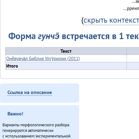
…а̄
…рреилв
(
скрыть контекс
Форма
гунчэ̄
встречается в 1 тек
Текст
Онё̄вувча̄л Библия Улгӯрилин (2011)
Итого
Ссылка на описание
Важно!
Варианты морфологического разбора
генерируются автоматически
с использованием экспериментальной