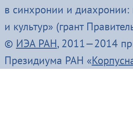
в синхронии и диахронии:
и культур» (грант Правите
©
ИЭА РАН
, 2011—2014 п
Президиума РАН «
Корпусн