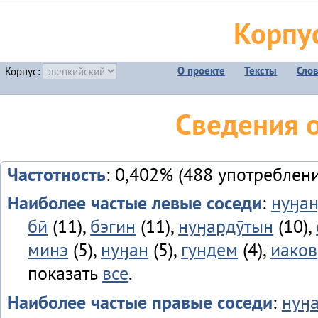
Корпу
О проекте
Тексты
Сло
Корпус:
Сведения о
Частотность
: 0,402% (488 употреблен
Наиболее частые левые соседи
:
нуӈан
бӣ
(11),
бэгин
(11),
нуӈардӯтын
(10),
минэ
(5),
нуӈан
(5),
гундем
(4),
иаков
показать
все
.
Наиболее частые правые соседи
:
нуӈа