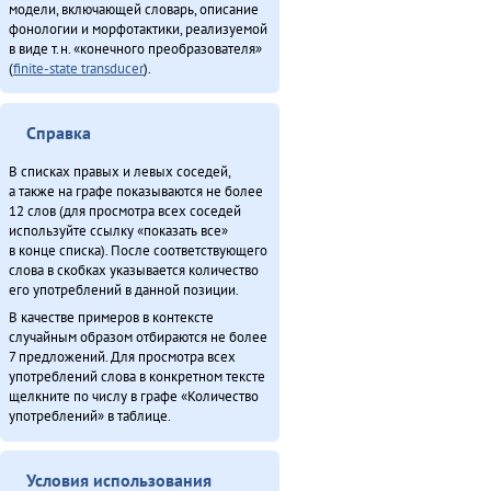
модели, включающей словарь, описание
фонологии и морфотактики, реализуемой
в виде т.н. «конечного преобразователя»
(
finite-state transducer
).
Справка
В списках правых и левых соседей,
а также на графе показываются не более
12 слов (для просмотра всех соседей
используйте ссылку «показать все»
в конце списка). После соответствующего
слова в скобках указывается количество
его употреблений в данной позиции.
В качестве примеров в контексте
случайным образом отбираются не более
7 предложений. Для просмотра всех
употреблений слова в конкретном тексте
щелкните по числу в графе «Количество
употреблений» в таблице.
Условия использования