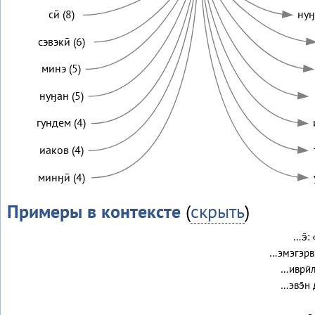
сӣ (8)
нуӈ
сэвэкӣ (6)
минэ (5)
нуӈан (5)
гундем (4)
иаков (4)
минӈӣ (4)
Примеры в контексте
(
скрыть
)
…э̄:
…эмэгэрвэ
…иврӣл
…эвэ̄н 