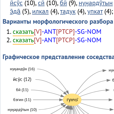
ӣсӯс
(10),
сӣ
(10),
бӣ
(9),
нуӈардӯтын
э̄да̄
(5),
илкал
(4),
тадук
(4),
упкат
(4)
Варианты морфологического разбора
сказать
[V]
-ANT
[PTCP]
-SG-NOM
сказать
[V]
-ANT
[PTCP]
-SG-NOM
Графическое представление соседств
нуӈандӯн (16)
нуӈ
ӣсӯс (12)
б
бӣ (11)
гунчэ̄
бэгин (11)
нуӈардӯтын (10)