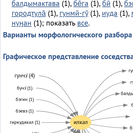
балдымактава
(1),
бе̄га
(1),
бӣ
(1),
бэ
городтула̄
(1),
гунмӣ-гӯ
(1),
иуда
(1),
нуӈан
(1); показать
все
.
Варианты морфологического разбора
Графическое представление соседств
гу
гунчэ̄ (4)
г
бучэ̄ (1)
балды
бэгин (1)
б
бэевэ (1)
илкал
гиркудякал (1)
б