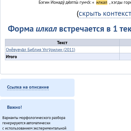
Бэгин Ионадӯ дю̄пты̄ гунчэ̄: «
илкал
, хэгды го
(
скрыть контекс
Форма
илкал
встречается в 1 тек
Текст
Онё̄вувча̄л Библия Улгӯрилин (2011)
Итого
Ссылка на описание
Важно!
Варианты морфологического разбора
генерируются автоматически
с использованием экспериментальной