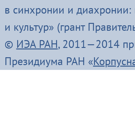
в синхронии и диахронии:
и культур» (грант Правите
©
ИЭА РАН
, 2011—2014 п
Президиума РАН «
Корпусн