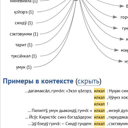
ниневияла̄ (1)
б
ӈэ̄лэрэ (1)
гор
синдӯ (1)
гун
сэктэвунми (1)
и
тарит (1)
мэӈ
тукса̄нкал (1)
н
умун (1)
Примеры в контексте
(
скрыть
)
…дагамакса̄л, гунчэ̄л: «Экэл ӈэ̄лэрэ,
илкал
: Нуӈан син
илкал
, Ӈӯӈнэ хо
илкал
!
… Пилиптӯ, умун дьакондӯ, гунчэ̄: «
илкал
, инэӈӣ ду
… Ӣсӯс Киристо̄с синэ бэгэдэ̄дерэн:
илкал
, гиркудяка
…̄дӯ бэедӯ гунчэ̄: — Синдӯ гундем:
илкал
, сэктэвунм