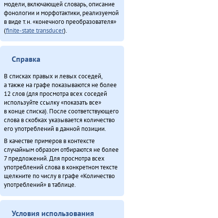
модели, включающей словарь, описание
фонологии и морфотактики, реализуемой
в виде т.н. «конечного преобразователя»
(
finite-state transducer
).
Справка
В списках правых и левых соседей,
а также на графе показываются не более
12 слов (для просмотра всех соседей
используйте ссылку «показать все»
в конце списка). После соответствующего
слова в скобках указывается количество
его употреблений в данной позиции.
В качестве примеров в контексте
случайным образом отбираются не более
7 предложений. Для просмотра всех
употреблений слова в конкретном тексте
щелкните по числу в графе «Количество
употреблений» в таблице.
Условия использования