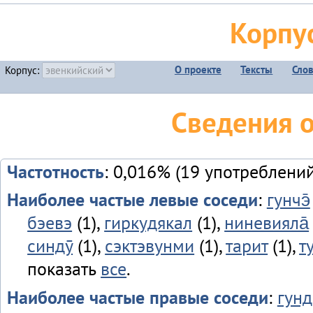
Корпу
О проекте
Тексты
Сло
Корпус:
Сведения 
Частотность
: 0,016% (19 употреблений
Наиболее частые левые соседи
:
гунчэ̄
бэевэ
(1),
гиркудякал
(1),
ниневияла̄
синдӯ
(1),
сэктэвунми
(1),
тарит
(1),
т
показать
все
.
Наиболее частые правые соседи
:
гун