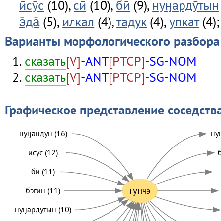
ӣсӯс
(10),
сӣ
(10),
бӣ
(9),
нуӈардӯтын
э̄да̄
(5),
илкал
(4),
тадук
(4),
упкат
(4)
Варианты морфологического разбора
сказать
[V]
-ANT
[PTCP]
-SG-NOM
сказать
[V]
-ANT
[PTCP]
-SG-NOM
Графическое представление соседств
нуӈандӯн (16)
нуӈ
ӣсӯс (12)
б
бӣ (11)
гунчэ̄
бэгин (11)
нуӈардӯтын (10)