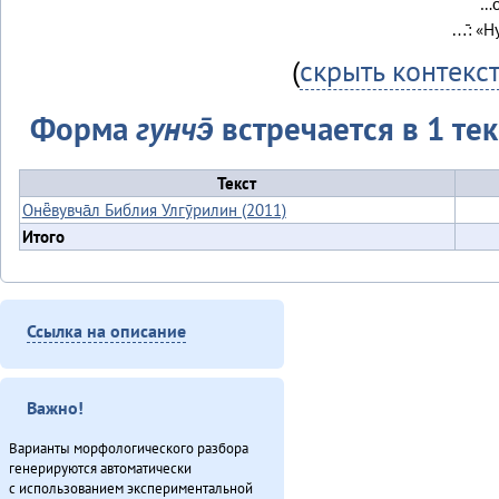
…о
…̄: «Н
(
скрыть контекс
Форма
гунчэ̄
встречается в 1 тек
Текст
Онё̄вувча̄л Библия Улгӯрилин (2011)
Итого
Ссылка на описание
Важно!
Варианты морфологического разбора
генерируются автоматически
с использованием экспериментальной