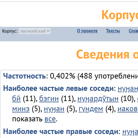
Корпу
О проекте
Тексты
Сло
Корпус:
Сведения о
Частотность
: 0,402% (488 употреблен
Наиболее частые левые соседи
:
нуӈан
бӣ
(11),
бэгин
(11),
нуӈардӯтын
(10),
минэ
(5),
нуӈан
(5),
гундем
(4),
иаков
показать
все
.
Наиболее частые правые соседи
:
нуӈа