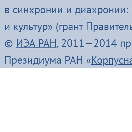
в синхронии и диахронии:
и культур» (грант Правите
©
ИЭА РАН
, 2011—2014 п
Президиума РАН «
Корпусн