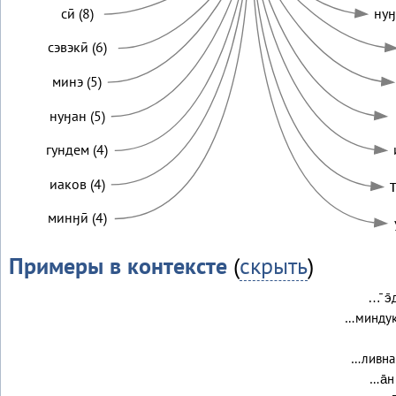
сӣ (8)
нуӈ
сэвэкӣ (6)
минэ (5)
нуӈан (5)
гундем (4)
иаков (4)
минӈӣ (4)
Примеры в контексте
(
скрыть
)
…̄ э̄
…миндук 
…ливнан
…а̄н