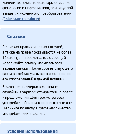
модели, включающей словарь, описание
фонологии и морфотактики, реализуемой
в виде т.н. «конечного преобразователя»
(
finite-state transducer
).
Справка
В списках правых и левых соседей,
а также на графе показываются не более
12 слов (для просмотра всех соседей
используйте ссылку «показать все»
в конце списка). После соответствующего
слова в скобках указывается количество
его употреблений в данной позиции.
В качестве примеров в контексте
случайным образом отбираются не более
7 предложений. Для просмотра всех
употреблений слова в конкретном тексте
щелкните по числу в графе «Количество
употреблений» в таблице.
Условия использования