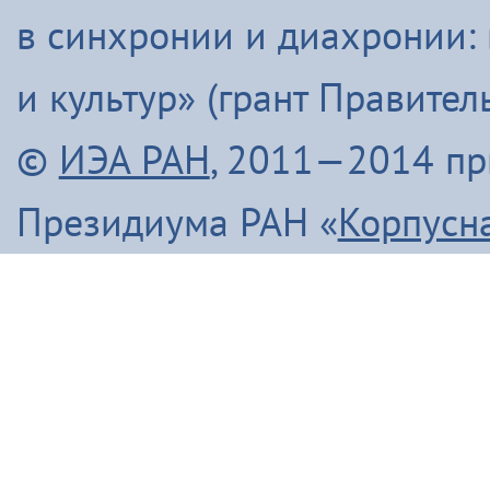
в синхронии и диахронии:
и культур» (грант Правите
©
ИЭА РАН
, 2011—2014 п
Президиума РАН «
Корпусн