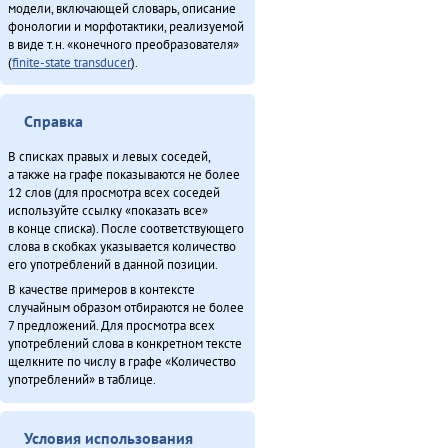
модели, включающей словарь, описание
фонологии и морфотактики, реализуемой
в виде т.н. «конечного преобразователя»
(
finite-state transducer
).
Справка
В списках правых и левых соседей,
а также на графе показываются не более
12 слов (для просмотра всех соседей
используйте ссылку «показать все»
в конце списка). После соответствующего
слова в скобках указывается количество
его употреблений в данной позиции.
В качестве примеров в контексте
случайным образом отбираются не более
7 предложений. Для просмотра всех
употреблений слова в конкретном тексте
щелкните по числу в графе «Количество
употреблений» в таблице.
Условия использования