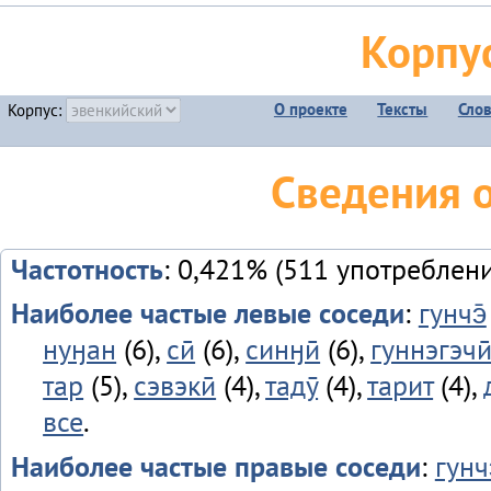
Корпу
О проекте
Тексты
Сло
Корпус:
Сведения 
Частотность
: 0,421% (511 употреблен
Наиболее частые левые соседи
:
гунчэ̄
нуӈан
(6),
сӣ
(6),
синӈӣ
(6),
гуннэгэчи
тар
(5),
сэвэкӣ
(4),
тадӯ
(4),
тарит
(4),
все
.
Наиболее частые правые соседи
:
гунч