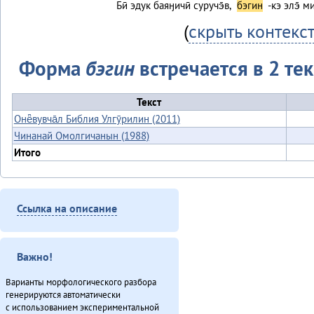
Бӣ эдук баяӈичӣ суручэ̄в,
бэгин
-кэ элэ̄ м
(
скрыть контекс
Форма
бэгин
встречается в 2 тек
Текст
Онё̄вувча̄л Библия Улгӯрилин (2011)
Чинанай Омолгичанын (1988)
Итого
Ссылка на описание
Важно!
Варианты морфологического разбора
генерируются автоматически
с использованием экспериментальной