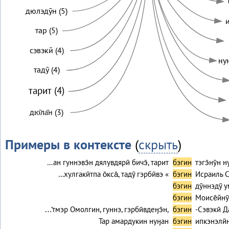
дюлэдӯн (5)
и
тар (5)
сэвэкӣ (4)
ну
тадӯ (4)
тарит (4)
дю̄ла̄н (3)
Примеры в контексте
(
скрыть
)
…ан гуннэвэ̄н дялувдярӣ бичэ̄, тарит
бэгин
тэгэ̄нӯн 
…хулгакӣтпа о̄кса̄, тадӯ гэрбӣвэ «
бэгин
Исраиль Сэ
бэгин
дӯннэдӯ 
бэгин
Моисе̄йну
…̄тмэр Омолгин, гуннэ, гэрбӣвдеӈэ̄н,
бэгин
-Сэвэкӣ 
Тар амардукин нуӈан
бэгин
ипкэнэлӣн