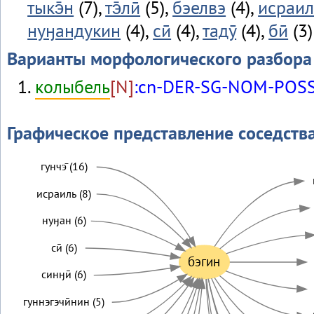
тыкэ̄н
(7),
тэ̄лӣ
(5),
бэелвэ
(4),
исраил
нуӈандукин
(4),
сӣ
(4),
тадӯ
(4),
бӣ
(3)
Варианты морфологического разбора
колыбель
[N]
:cn-DER-SG-NOM-POSS
Графическое представление соседств
гунчэ̄ (16)
исраиль (8)
нуӈан (6)
сӣ (6)
бэгин
синӈӣ (6)
гуннэгэчӣнин (5)