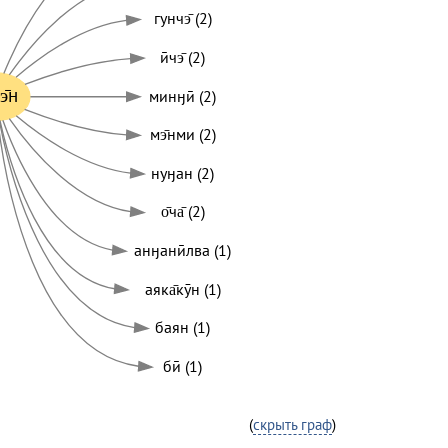
гунчэ̄ (2)
ӣчэ̄ (2)
э̄н
минӈӣ (2)
мэ̄нми (2)
нуӈан (2)
о̄ча̄ (2)
анӈанӣлва (1)
аяка̄кӯн (1)
баян (1)
бӣ (1)
(
скрыть граф
)