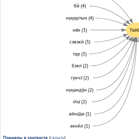
бӣ (4)
нуӈартын (4)
тык
ня̄н (3)
сэвэкӣ (3)
тар (3)
бэел (2)
гунчэ̄ (2)
нуӈандӯн (2)
о̄ча̄ (2)
айна̄дя (1)
акнӣл (1)
Примеры в контексте
(
скрыть
)