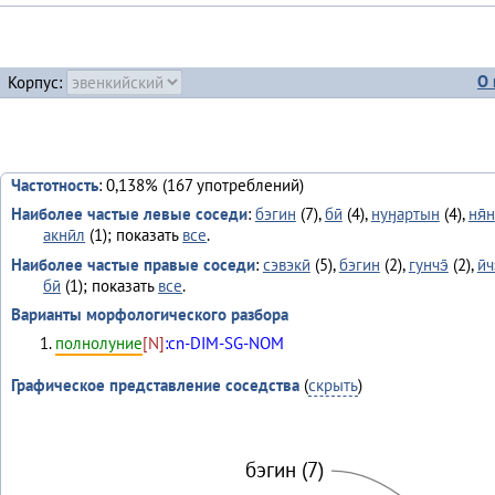
О 
Корпус:
Частотность
: 0,138% (167 употреблений)
Наиболее частые левые соседи
:
бэгин
(7),
бӣ
(4),
нуӈартын
(4),
ня̄н
акнӣл
(1); показать
все
.
Наиболее частые правые соседи
:
сэвэкӣ
(5),
бэгин
(2),
гунчэ̄
(2),
ӣч
бӣ
(1); показать
все
.
Варианты морфологического разбора
полнолуние
[N]
:cn-DIM-SG-NOM
Графическое представление соседства
(
скрыть
)
бэгин (7)