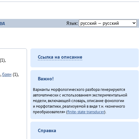
од
Язык:
Ссылка на описание
(1),
),
баян
(1),
Важно!
Варианты морфологического разбора генерируются
автоматически с использованием экспериментальной
модели, включающей словарь, описание фонологии
и морфотактики, реализуемой в виде т.н. «конечного
преобразователя» (
finite-state transducer
).
Справка