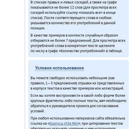
В списках правых и левых соседей, а также на графе
показываются не более 12 слов (для просмотра всех
соседей используйте ссылку «показать все» в конце
списка). После соответствующего слова в скобках
указывается количество его употреблений в данной
позиции.
В качестве примеров в контексте случайным образом
отбираются не более 7 предложений. Для просмотра всех
употреблений слова в конкретном тексте щелкните
по числу в графе «Количество употреблений» в таблице.
Условия использования
Вы можете свободно использовать небольшие (как
правило, 1—3 предложения) отрывки из представленных
в корпусе текстов в качестве примеров или иллюстраций.
Если вы хотите воспроизвести в какой-либо форме более
крупные фрагменты либо полные тексты, вам необходимо
обратиться к руководителю проекта для согласования
условий.
При любом использовании материалов сайта обязательна
ссылка на «
Корпусы ИЭА РАН
», при цитировании текстов
обязательно указывать название и имя исполнителя.