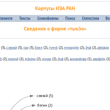
Корпусы ИЭА РАН
проекте
Тексты
Словоформы
Поиск
Статистика
Вх
Сведения о форме «тыкэ̄н»
(3),
сэвэкӣ
(3),
тар
(3),
бэел
(2),
гунчэ̄
(2),
нуӈандӯн
(2),
о̄ча̄
(2),
айна̄дя
э̄
(2),
минӈӣ
(2),
мэ̄нми
(2),
нуӈан
(2),
о̄ча̄
(2),
анӈанӣлва
(1),
аяка̄кӯн
(1
сэвэкӣ (5)
бэгин (2)