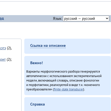
од
Язык:
Ссылка на описание
кэтэ
(2),
арит
(2);
Важно!
Варианты морфологического разбора генерируются
автоматически с использованием экспериментальной
модели, включающей словарь, описание фонологии
и морфотактики, реализуемой в виде т.н. «конечного
преобразователя» (
finite-state transducer
).
Справка