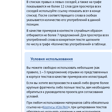
В списках правых и левых соседей, а также на графе
показываются не более 12 слов (для просмотра всех
соседей используйте ссылку «показать все» в конце
списка). После соответствующего слова в скобках
указывается количество его употреблений в данной
позиции.
В качестве примеров в контексте случайным образом
отбираются не более 7 предложений. Для просмотра всех
употреблений слова в конкретном тексте щелкните
по числу в графе «Количество употреблений» в таблице.
Условия использования
Вы можете свободно использовать небольшие (как
правило, 1—3 предложения) отрывки из представленных
в корпусе текстов в качестве примеров или иллюстраций.
Если вы хотите воспроизвести в какой-либо форме более
крупные фрагменты либо полные тексты, вам необходимо
обратиться к руководителю проекта для согласования
условий.
При любом использовании материалов сайта обязательна
ссылка на «
Корпусы ИЭА РАН
», при цитировании текстов
обязательно указывать название и имя исполнителя.