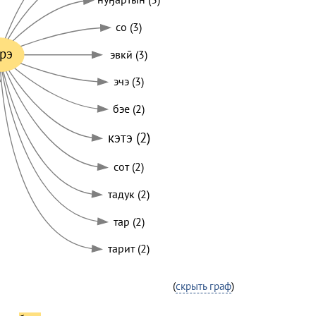
со (3)
рэ
эвкӣ (3)
эчэ (3)
бэе (2)
кэтэ (2)
сот (2)
тадук (2)
тар (2)
тарит (2)
(
скрыть граф
)