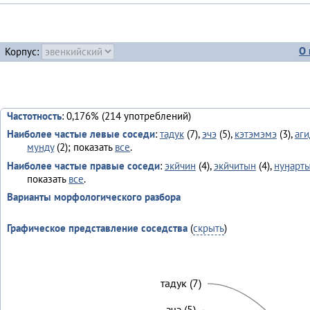
О 
Корпус:
Частотность
: 0,176% (214 употреблений)
Наиболее частые левые соседи
:
тадук
(7),
эчэ
(5),
кэтэмэмэ
(3),
аги
мунду
(2); показать
все
.
Наиболее частые правые соседи
:
экӣчин
(4),
экӣчитын
(4),
нуӈарт
показать
все
.
Варианты морфологического разбора
Графическое представление соседства
(
скрыть
)
тадук (7)
эчэ (5)