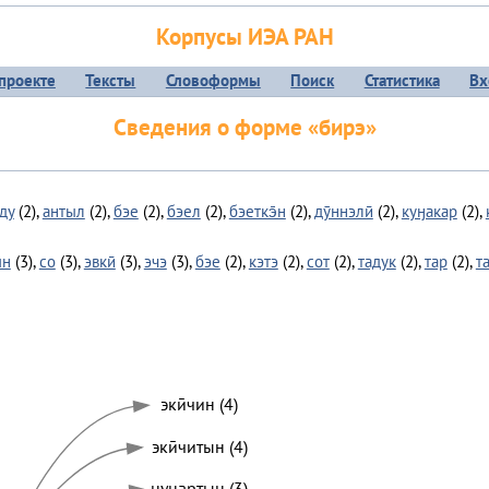
Корпусы ИЭА РАН
проекте
Тексты
Словоформы
Поиск
Статистика
Вх
Сведения о форме «бирэ»
ду
(2),
антыл
(2),
бэе
(2),
бэел
(2),
бэеткэ̄н
(2),
дӯннэлӣ
(2),
куӈакар
(2),
ын
(3),
со
(3),
эвкӣ
(3),
эчэ
(3),
бэе
(2),
кэтэ
(2),
сот
(2),
тадук
(2),
тар
(2),
т
экӣчин (4)
экӣчитын (4)
нуӈартын (3)