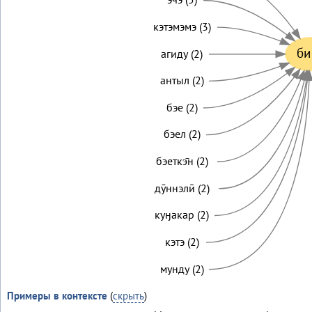
кэтэмэмэ (3)
би
агиду (2)
антыл (2)
бэе (2)
бэел (2)
бэеткэ̄н (2)
дӯннэлӣ (2)
куӈакар (2)
кэтэ (2)
мунду (2)
Примеры в контексте
(
скрыть
)