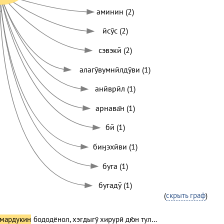
аминин (2)
ӣсӯс (2)
сэвэкӣ (2)
алагӯвумнӣлдӯви (1)
анӣврӣл (1)
арнава̄н (1)
бӣ (1)
биӈэхӣви (1)
буга (1)
бугадӯ (1)
(
скрыть граф
)
мардукин
бододёнол, хэгдыгӯ хирурӣ дю̄н тул…