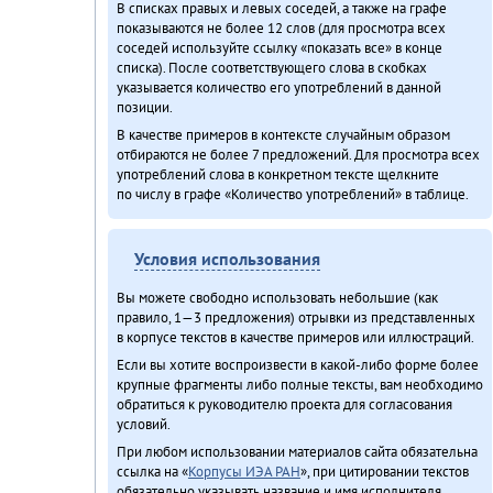
В списках правых и левых соседей, а также на графе
показываются не более 12 слов (для просмотра всех
соседей используйте ссылку «показать все» в конце
списка). После соответствующего слова в скобках
указывается количество его употреблений в данной
позиции.
В качестве примеров в контексте случайным образом
отбираются не более 7 предложений. Для просмотра всех
употреблений слова в конкретном тексте щелкните
по числу в графе «Количество употреблений» в таблице.
Условия использования
Вы можете свободно использовать небольшие (как
правило, 1—3 предложения) отрывки из представленных
в корпусе текстов в качестве примеров или иллюстраций.
Если вы хотите воспроизвести в какой-либо форме более
крупные фрагменты либо полные тексты, вам необходимо
обратиться к руководителю проекта для согласования
условий.
При любом использовании материалов сайта обязательна
ссылка на «
Корпусы ИЭА РАН
», при цитировании текстов
обязательно указывать название и имя исполнителя.