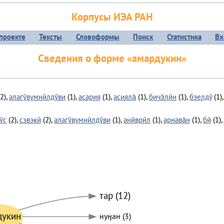
Корпусы ИЭА РАН
проекте
Тексты
Словоформы
Поиск
Статистика
Вх
Сведения о форме «амардукин»
2),
алагӯвумнӣлдӯви
(1),
асария
(1),
асияла̄
(1),
бичэ̄лӣн
(1),
бэелдӯ
(1),
ӯс
(2),
сэвэкӣ
(2),
алагӯвумнӣлдӯви
(1),
анӣврӣл
(1),
арнава̄н
(1),
бӣ
(1),
тар (12)
дукин
нуӈан (3)