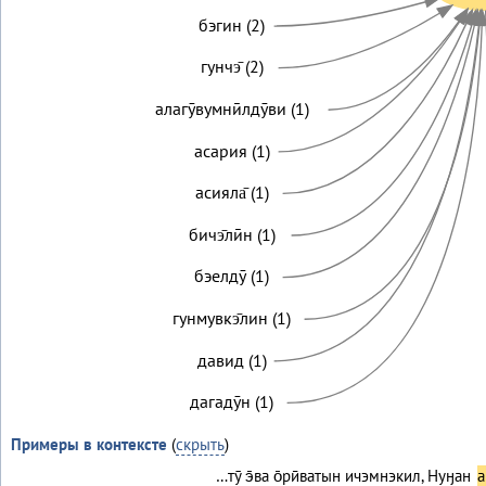
бэгин (2)
гунчэ̄ (2)
алагӯвумнӣлдӯви (1)
асария (1)
асияла̄ (1)
бичэ̄лӣн (1)
бэелдӯ (1)
гунмувкэ̄лин (1)
давид (1)
дагадӯн (1)
Примеры в контексте
(
скрыть
)
…тӯ э̄ва о̄рӣватын ичэмнэкил, Нуӈан
а