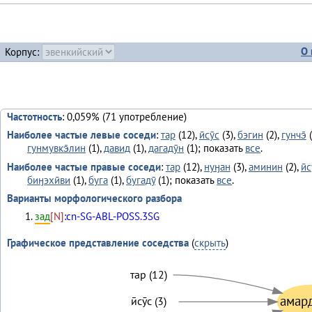
О 
Корпус:
Частотность
: 0,059% (71 употребление)
Наиболее частые левые соседи
:
тар
(12),
ӣсӯс
(3),
бэгин
(2),
гунчэ̄
(
гунмувкэ̄лин
(1),
давид
(1),
дагадӯн
(1); показать
все
.
Наиболее частые правые соседи
:
тар
(12),
нуӈан
(3),
аминин
(2),
ӣс
биӈэхӣви
(1),
буга
(1),
бугадӯ
(1); показать
все
.
Варианты морфологического разбора
зад
[N]
:cn-SG-ABL-POSS.3SG
Графическое представление соседства
(
скрыть
)
тар (12)
амар
ӣсӯс (3)