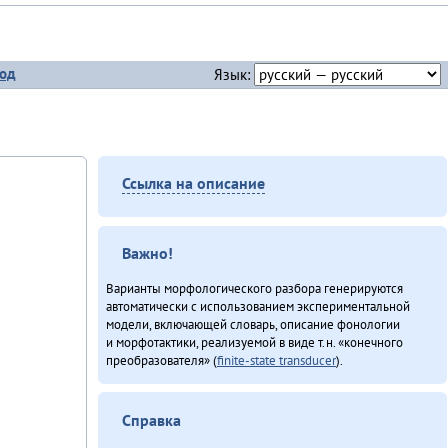
од
Язык:
Ссылка на описание
Важно!
Варианты морфологического разбора генерируются
автоматически с использованием экспериментальной
модели, включающей словарь, описание фонологии
и морфотактики, реализуемой в виде т.н. «конечного
преобразователя» (
finite-state transducer
).
Справка