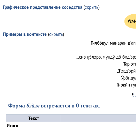
Графическое представление соседства
(
скрыть
)
бэ
Примеры в контексте
(
скрыть
)
Гилбэ̄вул манаран д'а
…сив ӈэ̄лэрэ, мундӯ-дэ̄ бид'эр
Тар эт
Д'эвд'эри
Ӯрэ̄нду
Гиркӣн гу
(
с
Форма
бэйэл
встречается в 0 текстах:
Текст
Итого