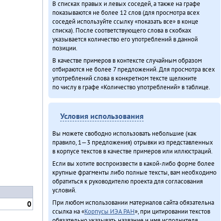
В списках правых и левых соседей, а также на графе
показываются не более 12 слов (для просмотра всех
соседей используйте ссылку «показать все» в конце
списка). После соответствующего слова в скобках
указывается количество его употреблений в данной
позиции.
В качестве примеров в контексте случайным образом
отбираются не более 7 предложений. Для просмотра всех
употреблений слова в конкретном тексте щелкните
по числу в графе «Количество употреблений» в таблице.
Условия использования
Вы можете свободно использовать небольшие (как
правило, 1—3 предложения) отрывки из представленных
в корпусе текстов в качестве примеров или иллюстраций.
Если вы хотите воспроизвести в какой-либо форме более
крупные фрагменты либо полные тексты, вам необходимо
обратиться к руководителю проекта для согласования
условий.
При любом использовании материалов сайта обязательна
0
ссылка на «
Корпусы ИЭА РАН
», при цитировании текстов
обязательно указывать название и имя исполнителя.