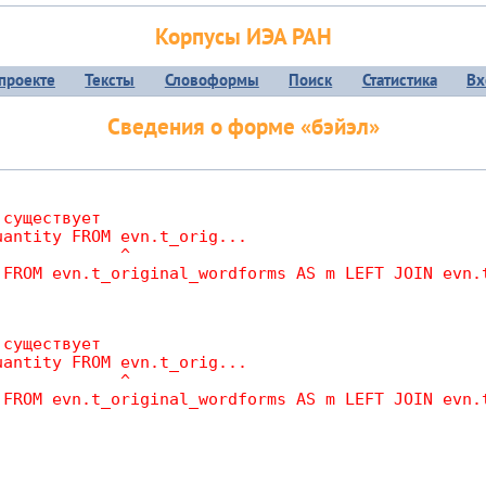
Корпусы ИЭА РАН
проекте
Тексты
Словоформы
Поиск
Статистика
Вх
Сведения о форме «бэйэл»
существует

antity FROM evn.t_orig...

             ^
 FROM evn.t_original_wordforms AS m LEFT JOIN evn.
существует

antity FROM evn.t_orig...

             ^
 FROM evn.t_original_wordforms AS m LEFT JOIN evn.