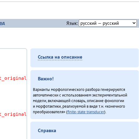
од
Язык:
Ссылка на описание
t_original_wordforms AS l USING (sentence) WHERE m
Важно!
Варианты морфологического разбора генерируются
автоматически с использованием экспериментальной
модели, включающей словарь, описание фонологии
и морфотактики, реализуемой в виде т.н. «конечного
преобразователя» (
finite-state transducer
).
t_original_wordforms AS r USING (sentence) WHERE m
Справка