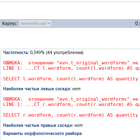
О 
Корпус:
Частотность
: 0,349% (44 употребления)
ОШИБКА:  отношение "evn.t_original_wordforms" не 
LINE 1: ...CT l.wordform, count(l.wordform) AS qu
                                                
SELECT l.wordform, count(l.wordform) AS quantity
Наиболее частые левые соседи
:
нет
ОШИБКА:  отношение "evn.t_original_wordforms" не 
LINE 1: ...CT r.wordform, count(r.wordform) AS qu
                                                
SELECT r.wordform, count(r.wordform) AS quantity
Наиболее частые правые соседи
:
нет
Варианты морфологического разбора