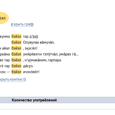
йэл
(
скрыть граф
)
пкунма
бэйэл
тар д'ӯдӯ.
бэйэл
Олувулва ва̄муча̄л.
э айал
бэйэл
, эӈэсӣл!
ıрка̄на
бэйэл
умӣрӣвэтıн тэпӯтча̄л, ума̄рвэ га̄…
̄вэ тар
бэйэл
, н'урмака̄ним, гарпара.
лэ̄ тар
бэйэл
да̄грэ.
нэн: —
бэйэл
ичэнэ̄вэ̄т!
крыть контекст
)
Количество употреблений