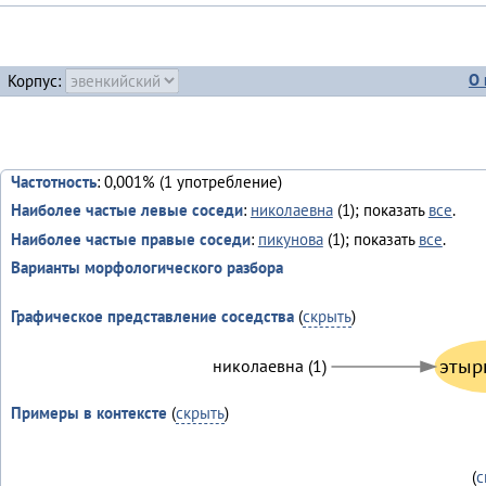
О 
Корпус:
Частотность
: 0,001% (1 употребление)
Наиболее частые левые соседи
:
николаевна
(1); показать
все
.
Наиболее частые правые соседи
:
пикунова
(1); показать
все
.
Варианты морфологического разбора
Графическое представление соседства
(
скрыть
)
этыр
николаевна (1)
Примеры в контексте
(
скрыть
)
(
с