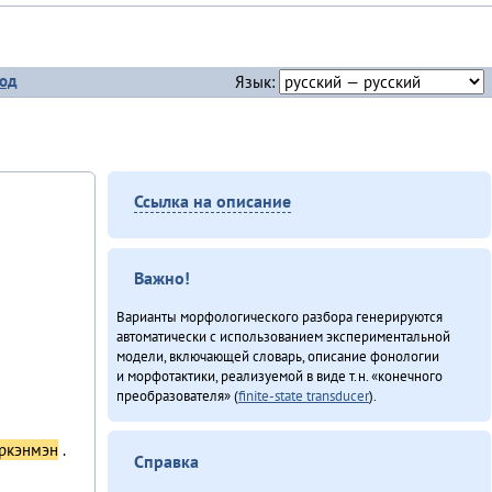
од
Язык:
Ссылка на описание
Важно!
Варианты морфологического разбора генерируются
автоматически с использованием экспериментальной
модели, включающей словарь, описание фонологии
и морфотактики, реализуемой в виде т.н. «конечного
преобразователя» (
finite-state transducer
).
ркэнмэн
.
Справка