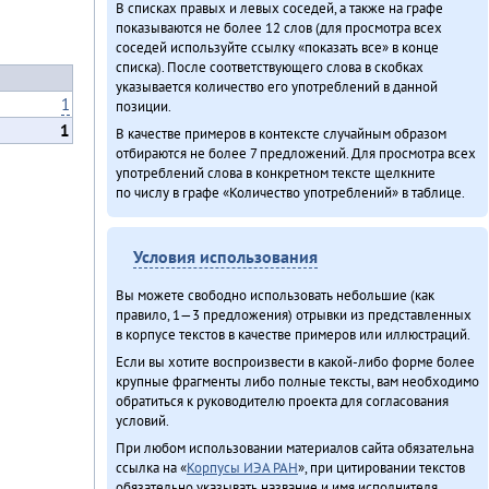
В списках правых и левых соседей, а также на графе
показываются не более 12 слов (для просмотра всех
соседей используйте ссылку «показать все» в конце
списка). После соответствующего слова в скобках
указывается количество его употреблений в данной
1
позиции.
1
В качестве примеров в контексте случайным образом
отбираются не более 7 предложений. Для просмотра всех
употреблений слова в конкретном тексте щелкните
по числу в графе «Количество употреблений» в таблице.
Условия использования
Вы можете свободно использовать небольшие (как
правило, 1—3 предложения) отрывки из представленных
в корпусе текстов в качестве примеров или иллюстраций.
Если вы хотите воспроизвести в какой-либо форме более
крупные фрагменты либо полные тексты, вам необходимо
обратиться к руководителю проекта для согласования
условий.
При любом использовании материалов сайта обязательна
ссылка на «
Корпусы ИЭА РАН
», при цитировании текстов
обязательно указывать название и имя исполнителя.