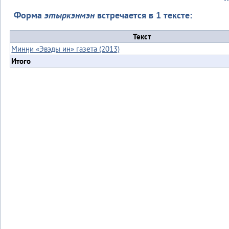
Форма
этыркэнмэн
встречается в 1 тексте:
Текст
Минӈи «Эвэды ин» газета (2013)
Итого