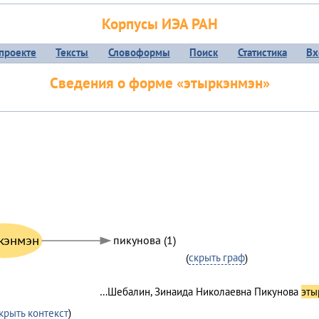
Корпусы ИЭА РАН
проекте
Тексты
Словоформы
Поиск
Статистика
Вх
Сведения о форме «этыркэнмэн»
кэнмэн
пикунова (1)
(
скрыть граф
)
…Шебалин, Зинаида Николаевна Пикунова
эты
крыть контекст
)