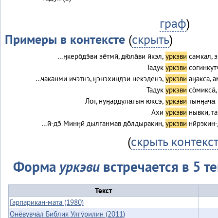
граф
)
Примеры в контексте
(
скрыть
)
…ӈкеро̄дэ̄ви эе̄тмӣ, дю̄ла̄ви ӣкэл,
уркэви
самкал, э
Тадук
уркэви
согинкут
…чаканми ичэтнэ, ӈэнэхиндэи некэденэ,
уркэви
аӈакса, 
Тадук
уркэви
со̄микса̄
Ло̄т, нуӈардула̄тын ю̄ксэ̄,
уркэви
тынӈача̄ 
Ахи
уркэви
нывки, т
…ӣ-дэ̄ Минӈӣ дылганмав до̄лдыракин,
уркэви
нӣрэкин-
(
скрыть контекс
Форма
уркэви
встречается в 5 те
Текст
Гарпарикан-мата (1980)
Онё̄вувча̄л Библия Улгӯрилин (2011)