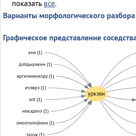
показать
все
.
Варианты морфологического разбора
Графическое представление соседств
ахи (1)
до̄лдыракин (1)
иргичимнилду (1)
ичэврэ (1)
уркэви
ло̄т (1)
некэденэ (1)
омолгилнӯнми (1)
тадук (1)