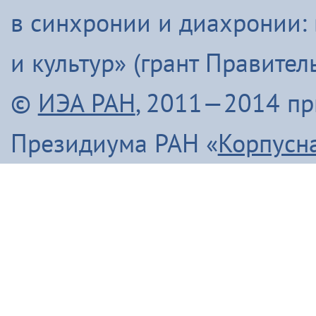
в синхронии и диахронии:
и культур» (грант Правите
©
ИЭА РАН
, 2011—2014 п
Президиума РАН «
Корпусн