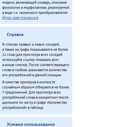
модели, включающей словарь, описание
фонологии и морфотактики, реализуемой
в виде т.н. «конечного преобразователя»
(
finite-state transducer
).
Справка
В списках правых и левых соседей,
а также на графе показываются не более
12 слов (для просмотра всех соседей
используйте ссылку «показать все»
в конце списка). После соответствующего
слова в скобках указывается количество
его употреблений в данной позиции.
В качестве примеров в контексте
случайным образом отбираются не более
7 предложений. Для просмотра всех
употреблений слова в конкретном тексте
щелкните по числу в графе «Количество
употреблений» в таблице.
Условия использования