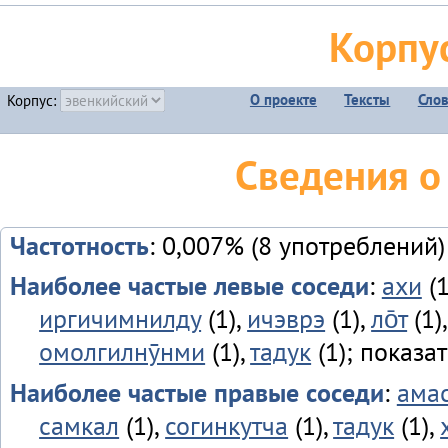
Корпу
О проекте
Тексты
Сло
Корпус:
Сведения о
Частотность
: 0,007% (8 употреблений)
Наиболее частые левые соседи
:
ахи
(1
иргичимнилду
(1),
ичэврэ
(1),
ло̄т
(1)
омолгилнӯнми
(1),
тадук
(1); показа
Наиболее частые правые соседи
:
ама
самкал
(1),
согинкутча
(1),
тадук
(1),