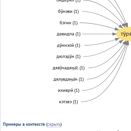
бӯнэви (1)
бэгин (1)
тӯр
давидпа (1)
дӯннэлӣ (1)
дюлэдӯн (1)
дявӯчадяӈа̄с (1)
дялувдяӈа̄н (1)
ихиврӣ (1)
кэтэвэ (1)
Примеры в контексте
(
скрыть
)