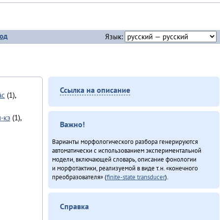
од
Язык:
Ссылка на описание
̄с
(1),
-кэ
(1),
Важно!
Варианты морфологического разбора генерируются
автоматически с использованием экспериментальной
модели, включающей словарь, описание фонологии
и морфотактики, реализуемой в виде т.н. «конечного
преобразователя» (
finite-state transducer
).
Справка