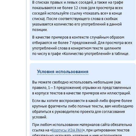
В списках правых и левых соседей, а также на графе
показываются не более 12 слов (для просмотра всех
соседей используйте ссылку «показать все» в конце
списка). После соответствующего слова в скобках
указывается количество его употреблений в данной
позиции.
В качестве примеров в контексте случайным образом
отбираются не более 7 предложений. Для просмотра всех
употреблений слова в конкретном тексте щелкните
по числу в графе «Количество употреблений» в таблице.
Условия использования
Вы можете свободно использовать небольшие (как
правило, 1—3 предложения) отрывки из представленных
в корпусе текстов в качестве примеров или иллюстраций.
Если вы хотите воспроизвести в какой-либо форме более
крупные фрагменты либо полные тексты, вам необходимо
обратиться к руководителю проекта для согласования
условий.
При любом использовании материалов сайта обязательна
ссылка на «
Корпусы ИЭА РАН
», при цитировании текстов
обязательно указывать название и имя исполнителя.