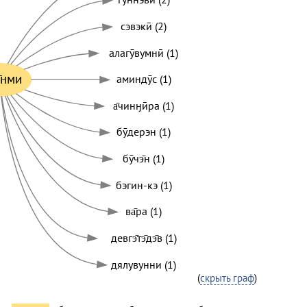
сэвэкӣ (2)
алагӯвумнӣ (1)
э̄нми
аминдӯс (1)
а̄чинӈӣра (1)
бӯдерэн (1)
бӯчэ̄н (1)
бэгин-кэ (1)
ва̄ра (1)
девгэ̄тэ̄дэ̄в (1)
дялувунни (1)
(
скрыть граф
)