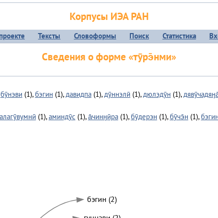
Корпусы ИЭА РАН
проекте
Тексты
Словоформы
Поиск
Статистика
Вх
Сведения о форме «тӯрэ̄нми»
,
бӯнэви
(1),
бэгин
(1),
давидпа
(1),
дӯннэлӣ
(1),
дюлэдӯн
(1),
дявӯчадяӈа
алагӯвумнӣ
(1),
аминдӯс
(1),
а̄чинӈӣра
(1),
бӯдерэн
(1),
бӯчэ̄н
(1),
бэгин
бэгин (2)
гуннэви (2)