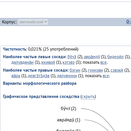
О 
Корпус:
Частотность
: 0,021% (25 употреблений)
Наиболее частые левые соседи
:
бӯчэ̄
(2),
авра̄мдӯ
(1),
бидерӣл
(1)
дялувдяӈа̄н
(1),
ихиврӣ
(1),
кэтэвэ
(1); показать
все
.
Наиболее частые правые соседи
:
бэгин
(2),
гуннэви
(2),
сэвэкӣ
(2),
ва̄ра
(1),
девгэ̄тэ̄дэ̄в
(1),
дялувунни
(1); показать
все
.
Варианты морфологического разбора
Графическое представление соседства
(
скрыть
)
бӯчэ̄ (2)
авра̄мдӯ (1)
бидерӣл (1)