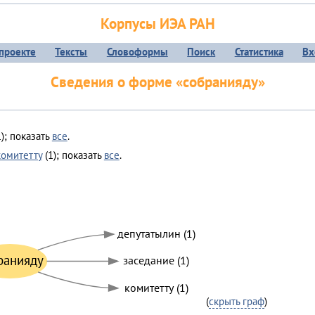
Корпусы ИЭА РАН
проекте
Тексты
Словоформы
Поиск
Статистика
Вх
Сведения о форме «собранияду»
); показать
все
.
комитетту
(1); показать
все
.
депутатылин (1)
ранияду
заседание (1)
комитетту (1)
(
скрыть граф
)