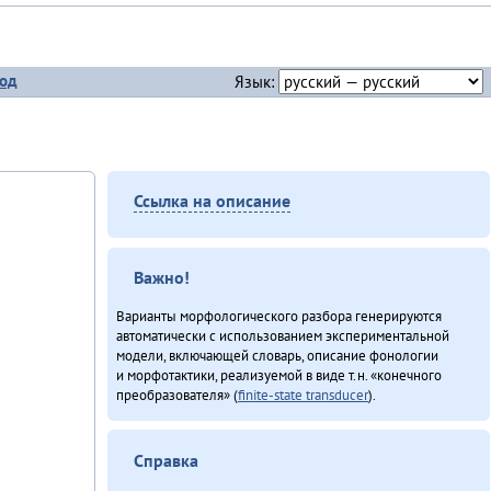
од
Язык:
Ссылка на описание
Важно!
Варианты морфологического разбора генерируются
автоматически с использованием экспериментальной
модели, включающей словарь, описание фонологии
и морфотактики, реализуемой в виде т.н. «конечного
преобразователя» (
finite-state transducer
).
Справка