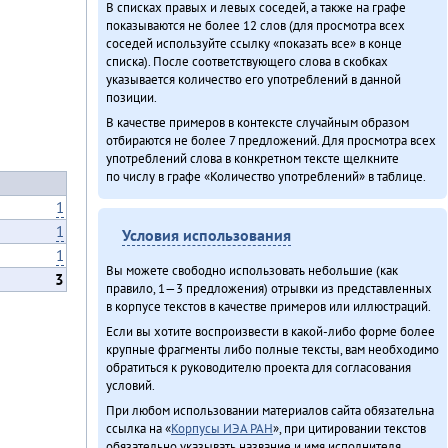
В списках правых и левых соседей, а также на графе
показываются не более 12 слов (для просмотра всех
соседей используйте ссылку «показать все» в конце
списка). После соответствующего слова в скобках
указывается количество его употреблений в данной
позиции.
В качестве примеров в контексте случайным образом
отбираются не более 7 предложений. Для просмотра всех
употреблений слова в конкретном тексте щелкните
по числу в графе «Количество употреблений» в таблице.
1
1
Условия использования
1
Вы можете свободно использовать небольшие (как
3
правило, 1—3 предложения) отрывки из представленных
в корпусе текстов в качестве примеров или иллюстраций.
Если вы хотите воспроизвести в какой-либо форме более
крупные фрагменты либо полные тексты, вам необходимо
обратиться к руководителю проекта для согласования
условий.
При любом использовании материалов сайта обязательна
ссылка на «
Корпусы ИЭА РАН
», при цитировании текстов
обязательно указывать название и имя исполнителя.