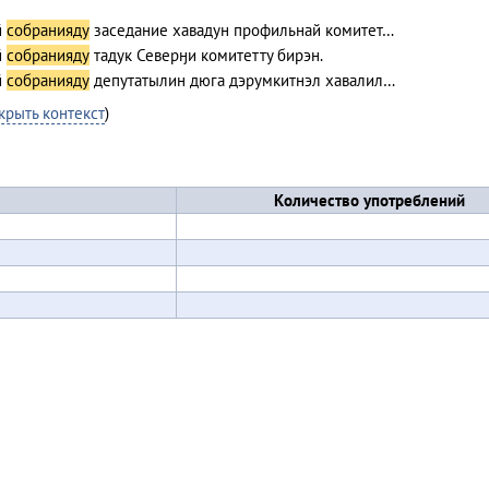
й
собранияду
заседание хавадун профильнай комитет…
й
собранияду
тадук Северӈи комитетту бирэн.
й
собранияду
депутатылин дюга дэрумкитнэл хавалил…
крыть контекст
)
Количество употреблений