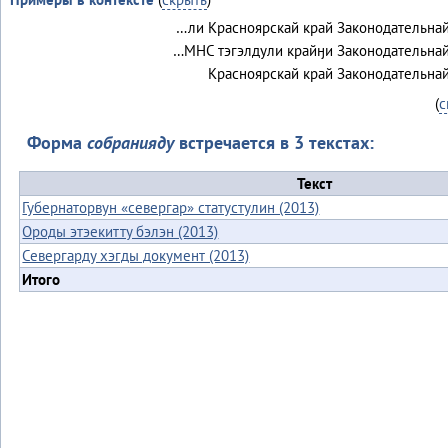
…ли Красноярскай край Законодательна
…МНС тэгэлдули крайӈи Законодательна
Красноярскай край Законодательна
(
с
Форма
собранияду
встречается в 3 текстах:
Текст
Губернаторвун «севергар» статустулин (2013)
Ороды этэекитту бэлэн (2013)
Севергарду хэгды документ (2013)
Итого