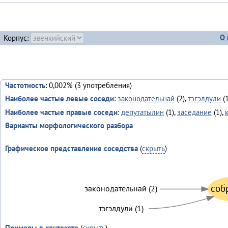
О 
Корпус:
Частотность
: 0,002% (3 употребления)
Наиболее частые левые соседи
:
законодательнай
(2),
тэгэлдули
(1
Наиболее частые правые соседи
:
депутатылин
(1),
заседание
(1),
Варианты морфологического разбора
Графическое представление соседства
(
скрыть
)
соб
законодательнай (2)
тэгэлдули (1)
Примеры в контексте
(
скрыть
)