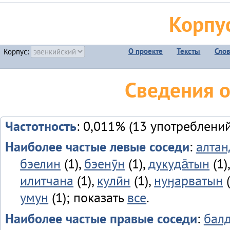
Корпу
О проекте
Тексты
Сло
Корпус:
Сведения о
Частотность
: 0,011% (13 употреблений
Наиболее частые левые соседи
:
алтан
бэелин
(1),
бэенӯн
(1),
дукуда̄тын
(1)
илитчана
(1),
кулӣн
(1),
нуӈарватын
(
умун
(1); показать
все
.
Наиболее частые правые соседи
:
бал