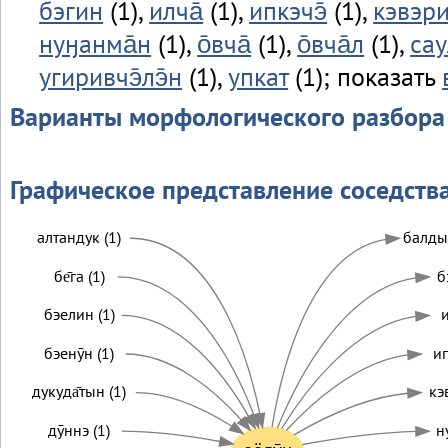
бэгин
(1),
илча̄
(1),
ипкэчэ̄
(1),
кэвэр
нуӈанма̄н
(1),
о̄вча̄
(1),
о̄вча̄л
(1),
са
угиривчэ̄лэ̄н
(1),
упкат
(1); показать
Варианты морфологического разбора
Графическое представление соседств
алтандук (1)
балды
бе̄га (1)
б
бэелин (1)
и
бэенӯн (1)
ип
дукуда̄тын (1)
кэ
дӯннэ (1)
н