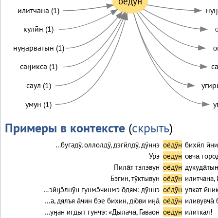
оёдӯн
илитчана (1)
нуӈ
кулӣн (1)
о
нуӈарватын (1)
о
саӈӣкса (1)
са
саул (1)
угири
умун (1)
у
Примеры в контексте
(
скрыть
)
…бугадӯ, оллолдӯ, дэгӣлдӯ, дӯннэ
оёдӯн
бихӣл ӣни
Урэ
оёдӯн
о̄вча̄ гор
Пила̄т тэлэвун
оёдӯн
дукуда̄тын
Бэгин, тӯктывун
оёдӯн
илитчана, 
…эйӈэ̄лнӯн гунмэ̄чинмэ о̄дям: дӯннэ
оёдӯн
упкат ӣни
…а, дялъя а̄чин бэе бихин, дю̄ви иӈа̄
оёдӯн
иливувча̄ 
…уӈан игды̄т гунчэ̄: «Дылача̄, Гаваон
оёдӯн
илиткал!