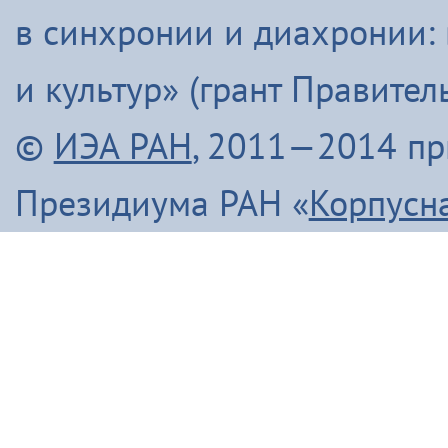
в синхронии и диахронии:
и культур» (грант Правите
©
ИЭА РАН
, 2011—2014 п
Президиума РАН «
Корпусн