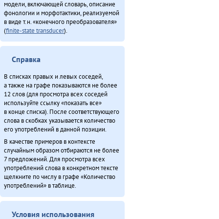
модели, включающей словарь, описание
фонологии и морфотактики, реализуемой
в виде т.н. «конечного преобразователя»
(
finite-state transducer
).
Справка
В списках правых и левых соседей,
а также на графе показываются не более
12 слов (для просмотра всех соседей
используйте ссылку «показать все»
в конце списка). После соответствующего
слова в скобках указывается количество
его употреблений в данной позиции.
В качестве примеров в контексте
случайным образом отбираются не более
7 предложений. Для просмотра всех
употреблений слова в конкретном тексте
щелкните по числу в графе «Количество
употреблений» в таблице.
Условия использования