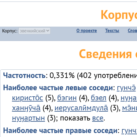
Корпу
О проекте
Тексты
Сло
Корпус:
Сведения о
Частотность
: 0,331% (402 употреблени
Наиболее частые левые соседи
:
гунчэ̄
киристо̄с
(5),
бэгин
(4),
бэел
(4),
нуӈа
ханӈӯча̄
(4),
иерусалӣмдула̄
(3),
мэ̄н
нуӈартын
(3); показать
все
.
Наиболее частые правые соседи
:
гунч