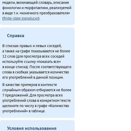
модели, включающей словарь, описание
фонологии и морфотактики, реализуемой
в виде т.н. «конечного преобразователя»
(
finite-state transducer
).
Справка
В списках правых и левых соседей,
а также на графе показываются не более
12 слов (для просмотра всех соседей
используйте ссылку «показать все»
в конце списка). После соответствующего
слова в скобках указывается количество
его употреблений в данной позиции.
В качестве примеров в контексте
случайным образом отбираются не более
7 предложений. Для просмотра всех
употреблений слова в конкретном тексте
щелкните по числу в графе «Количество
употреблений» в таблице.
Условия использования