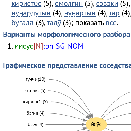
киристо̄с
(5),
омолгин
(5),
сэвэкӣ
(5)
нуӈардӯтын
(4),
нуӈартын
(4),
тар
(4)
бугала̄
(3),
тадӯ
(3); показать
все
.
Варианты морфологического разбора
иисус
[N]
:pn-SG-NOM
Графическое представление соседств
гунчэ̄ (10)
бэелвэ (5)
киристо̄с (5)
бэгин (4)
ӣсӯс
бэел (4)