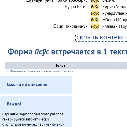
…ӈандӯн гунчэ̄: «Бӣ сӣ эрэ̄счэрӣс
ӣсӯс
бихим.
Нуӈан Бэгин
ӣсӯс
Киристо̄с одё̄
ӣсӯс
нуӈардӯтын х
ӣсӯс
Мэ̄нин Мэ̄нӈ
О̄сип Никодӣмнӯн
ӣсӯс
иллэвэ̄н тадӯ
(
скрыть контекс
Форма
ӣсӯс
встречается в 1 текс
Текст
Онё̄вувча̄л Библия Улгӯрилин (2011)
Итого
Ссылка на описание
Важно!
Варианты морфологического разбора
генерируются автоматически
с использованием экспериментальной