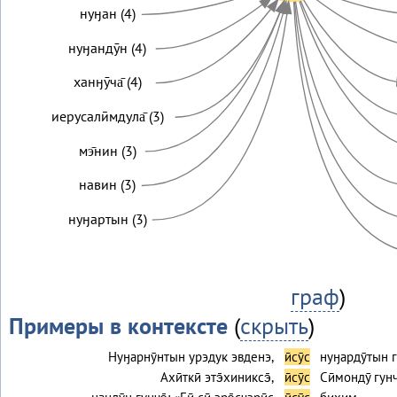
нуӈан (4)
нуӈандӯн (4)
ханӈӯча̄ (4)
иерусалӣмдула̄ (3)
мэ̄нин (3)
навин (3)
нуӈартын (3)
граф
)
Примеры в контексте
(
скрыть
)
Нуӈарнӯнтын урэдук эвденэ,
ӣсӯс
нуӈардӯтын г
Ахӣткӣ этэ̄хиниксэ̄,
ӣсӯс
Сӣмондӯ гунч