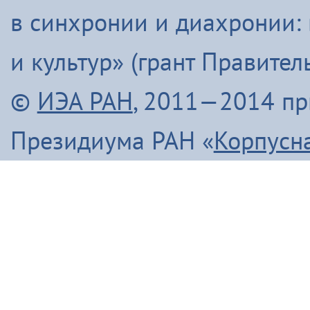
в синхронии и диахронии:
и культур» (грант Правите
©
ИЭА РАН
, 2011—2014 п
Президиума РАН «
Корпусн