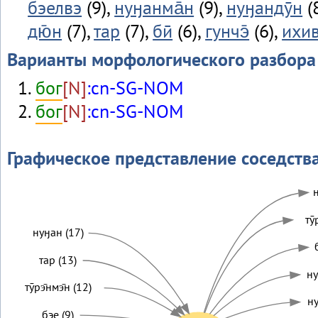
бэелвэ
(9),
нуӈанма̄н
(9),
нуӈандӯн
(
дю̄н
(7),
тар
(7),
бӣ
(6),
гунчэ̄
(6),
ихив
Варианты морфологического разбора
бог
[N]
:cn-SG-NOM
бог
[N]
:cn-SG-NOM
Графическое представление соседств
н
тӯ
нуӈан (17)
тар (13)
ну
тӯрэ̄нмэ̄н (12)
ну
бэе (9)