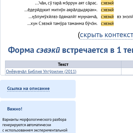
…̄ча̄н, сӯ тара̄ мэ̄ррун аят са̄рас.
сэвэкӣ
…е̄дерӣдукит митнӯн аяра̄лдыдяран».
сэвэкӣ
…ӈэ̄лумӯхӣлвэ о̄дяналӣт муӈнанча̄,
сэвэкӣ
вэ энэли
…хун Сэвэкӣ тамӯра таманма бӯчэ̄н.
сэвэкӣ
(
скрыть контекс
Форма
сэвэкӣ
встречается в 1 те
Текст
Онё̄вувча̄л Библия Улгӯрилин (2011)
Итого
Ссылка на описание
Важно!
Варианты морфологического разбора
генерируются автоматически
с использованием экспериментальной