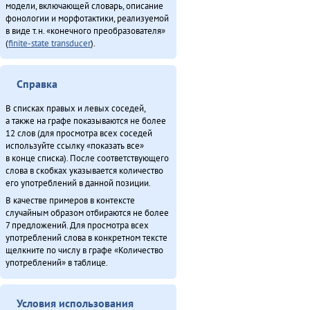
модели, включающей словарь, описание
фонологии и морфотактики, реализуемой
в виде т.н. «конечного преобразователя»
(
finite-state transducer
).
Справка
В списках правых и левых соседей,
а также на графе показываются не более
12 слов (для просмотра всех соседей
используйте ссылку «показать все»
в конце списка). После соответствующего
слова в скобках указывается количество
его употреблений в данной позиции.
В качестве примеров в контексте
случайным образом отбираются не более
7 предложений. Для просмотра всех
употреблений слова в конкретном тексте
щелкните по числу в графе «Количество
употреблений» в таблице.
Условия использования