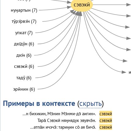
сэвэкӣ
нуӈартын (7)
тӯрэ̄рвэ̄н (7)
упкат (7)
дю̄дӯн (6)
дю̄н (6)
сэвэкӣ (6)
и
тадӯ (6)
эрӣнин (6)
Примеры в контексте
(
скрыть
)
…н бихикин, Мэ̄нин Мэ̄нми-дэ̄ аигин».
сэвэкӣ
Тара̄ Сэвэкӣ няӈнядук эвувчэ̄н.
сэвэкӣ
…атпа̄н ичэчэ̄: тариӈин со̄ ая бичэ̄.
сэвэкӣ