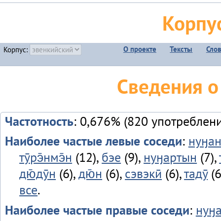
Корпу
О проекте
Тексты
Сло
Корпус:
Сведения о
Частотность
: 0,676% (820 употреблен
Наиболее частые левые соседи
:
нуӈа
тӯрэ̄нмэ̄н
(12),
бэе
(9),
нуӈартын
(7),
дю̄дӯн
(6),
дю̄н
(6),
сэвэкӣ
(6),
тадӯ
(6
все
.
Наиболее частые правые соседи
:
нуӈ