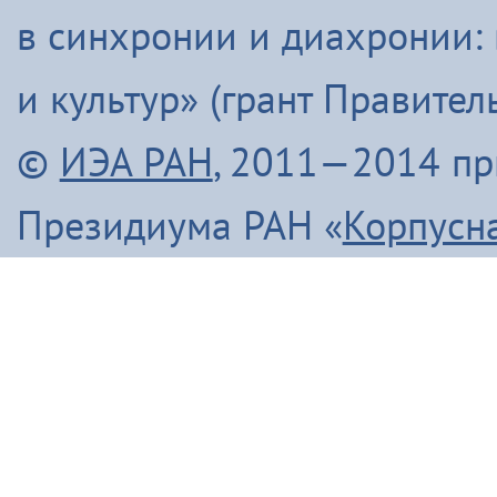
в синхронии и диахронии:
и культур» (грант Правите
©
ИЭА РАН
, 2011—2014 п
Президиума РАН «
Корпусн