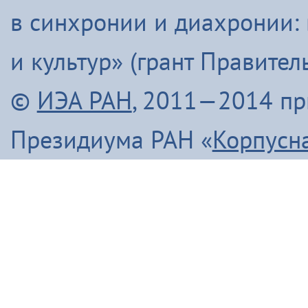
в синхронии и диахронии:
и культур» (грант Правите
©
ИЭА РАН
, 2011—2014 п
Президиума РАН «
Корпусн