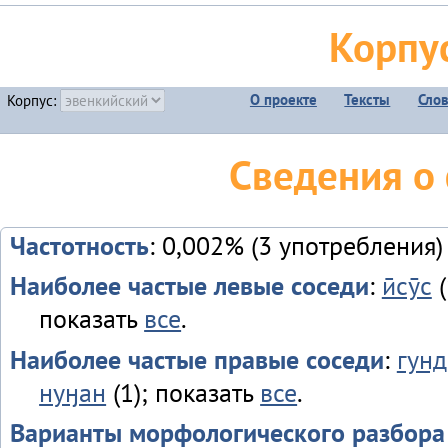
Корпу
О проекте
Тексты
Сло
Корпус:
Сведения о
Частотность
: 0,002% (3 употребления)
Наиболее частые левые соседи
:
ӣсӯс
(
показать
все
.
Наиболее частые правые соседи
:
гун
нуӈан
(1); показать
все
.
Варианты морфологического разбора