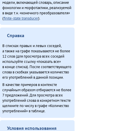
модели, включающей словарь, описание
фонологии и морфотактики, реализуемой
в виде т.н. «конечного преобразователя»
(
finite-state transducer
).
Справка
В списках правых и левых соседей,
а также на графе показываются не более
12 слов (для просмотра всех соседей
используйте ссылку «показать все»
в конце списка). После соответствующего
слова в скобках указывается количество
его употреблений в данной позиции.
В качестве примеров в контексте
случайным образом отбираются не более
7 предложений. Для просмотра всех
употреблений слова в конкретном тексте
щелкните по числу в графе «Количество
употреблений» в таблице.
Условия использования