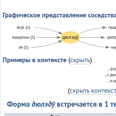
Графическое представление соседств
ӣсӯс (1)
гунд
дюлэдӯ
нуӈартын (1)
дю̄лд
о̄н (1)
ну
Примеры в контексте
(
скрыть
)
…ӯлд
…с дюлэ
…н-дэ
(
скрыть контекс
Форма
дюлэдӯ
встречается в 1 т