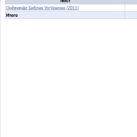
Текст
Онё̄вувча̄л Библия Улгӯрилин (2011)
Итого