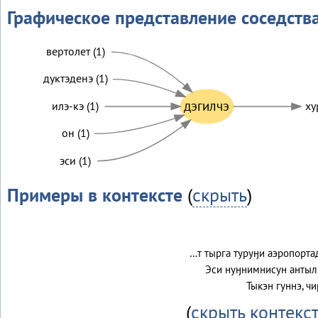
Графическое представление соседств
вертолет (1)
дуктэденэ (1)
дэгилчэ
илэ-кэ (1)
ху
он (1)
эси (1)
Примеры в контексте
(
скрыть
)
…т тырга туруӈи аэропорта
Эси нуӈнимнисун антыл
Тыкэн гуннэ, ч
(
скрыть контекс