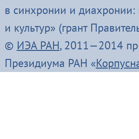
в синхронии и диахронии:
и культур» (грант Правите
©
ИЭА РАН
, 2011—2014 п
Президиума РАН «
Корпусн