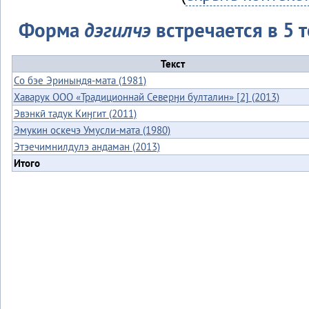
Форма
дэгилчэ
встречается в 5 т
Текст
Со бэе Эринындя-мата (1981)
Хаварук ООО «Традиционнай Северӈи булталин» [2] (2013)
Эвэнкӣ тадук Киӈгит (2011)
Эмукин оскечэ Умусли-мата (1980)
Этэечимнилдулэ андаман (2013)
Итого