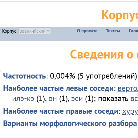
Корпу
О проекте
Тексты
Сло
Корпус:
Сведения о
Частотность
: 0,004% (5 употреблений)
Наиболее частые левые соседи
:
верто
илэ-кэ
(1),
он
(1),
эси
(1); показать
вс
Наиболее частые правые соседи
:
хур
Варианты морфологического разбора