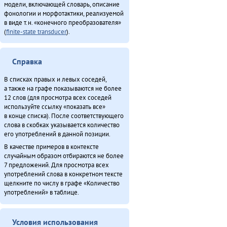
модели, включающей словарь, описание
фонологии и морфотактики, реализуемой
в виде т.н. «конечного преобразователя»
(
finite-state transducer
).
Справка
В списках правых и левых соседей,
а также на графе показываются не более
12 слов (для просмотра всех соседей
используйте ссылку «показать все»
в конце списка). После соответствующего
слова в скобках указывается количество
его употреблений в данной позиции.
В качестве примеров в контексте
случайным образом отбираются не более
7 предложений. Для просмотра всех
употреблений слова в конкретном тексте
щелкните по числу в графе «Количество
употреблений» в таблице.
Условия использования