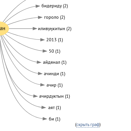
бидериду (2)
гороло (2)
ан
иливуӈкитын (2)
2013 (1)
50 (1)
айдянал (1)
ачинди (1)
ачир (1)
ачирдуктын (1)
аят (1)
би (1)
(
скрыть граф
)