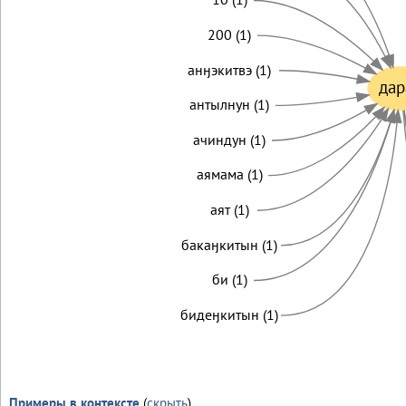
200 (1)
анӈэкитвэ (1)
дар
антылнун (1)
ачиндун (1)
аямама (1)
аят (1)
бакаӈкитын (1)
би (1)
бидеӈкитын (1)
Примеры в контексте
(
скрыть
)