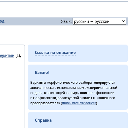
од
Язык:
Ссылка на описание
аӈкитын
(1),
Важно!
Варианты морфологического разбора генерируются
автоматически с использованием экспериментальной
модели, включающей словарь, описание фонологии
и морфотактики, реализуемой в виде т.н. «конечного
преобразователя» (
finite-state transducer
).
Справка