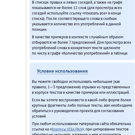
В списках правых и левых соседей, а также на графе
показываются не более 12 слов (для просмотра всех
соседей используйте ссылку «показать все» в конце
списка). После соответствующего слова в скобках
указывается количество его употреблений в данной
позиции.
В качестве примеров в контексте случайным образом
отбираются не более 7 предложений. Для просмотра всех
употреблений слова в конкретном тексте щелкните
по числу в графе «Количество употреблений» в таблице.
Условия использования
Вы можете свободно использовать небольшие (как
правило, 1—3 предложения) отрывки из представленных
в корпусе текстов в качестве примеров или иллюстраций.
Если вы хотите воспроизвести в какой-либо форме более
крупные фрагменты либо полные тексты, вам необходимо
обратиться к руководителю проекта для согласования
условий.
При любом использовании материалов сайта обязательна
ссылка на «
Корпусы ИЭА РАН
», при цитировании текстов
обязательно указывать название и имя исполнителя.