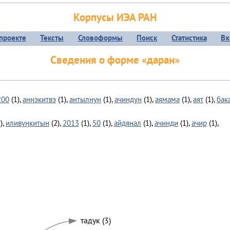
Корпусы ИЭА РАН
проекте
Тексты
Словоформы
Поиск
Статистика
Вх
Сведения о форме «даран»
200
(1),
анӈэкитвэ
(1),
антылнун
(1),
ачиндун
(1),
аямама
(1),
аят
(1),
бак
),
иливуӈкитын
(2),
2013
(1),
50
(1),
айдянал
(1),
ачинди
(1),
ачир
(1),
тадук (3)