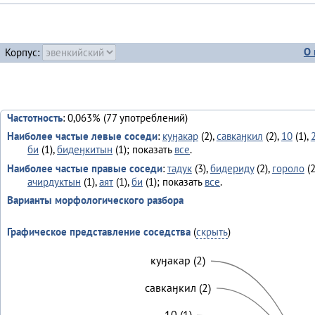
О 
Корпус:
Частотность
: 0,063% (77 употреблений)
Наиболее частые левые соседи
:
куӈакар
(2),
савкаӈкил
(2),
10
(1),
би
(1),
бидеӈкитын
(1); показать
все
.
Наиболее частые правые соседи
:
тадук
(3),
бидериду
(2),
гороло
(2
ачирдуктын
(1),
аят
(1),
би
(1); показать
все
.
Варианты морфологического разбора
Графическое представление соседства
(
скрыть
)
куӈакар (2)
савкаӈкил (2)
10 (1)