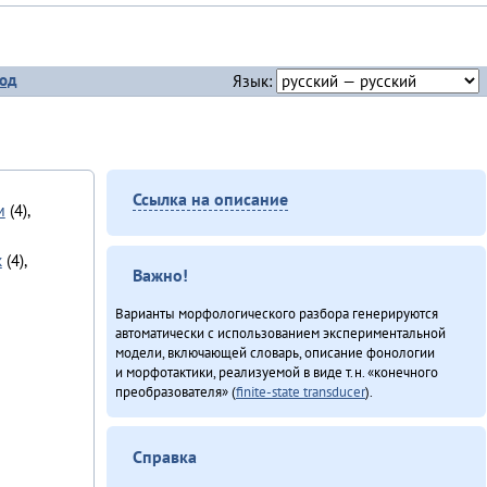
од
Язык:
Ссылка на описание
м
(4),
к
(4),
Важно!
Варианты морфологического разбора генерируются
автоматически с использованием экспериментальной
модели, включающей словарь, описание фонологии
и морфотактики, реализуемой в виде т.н. «конечного
преобразователя» (
finite-state transducer
).
Справка