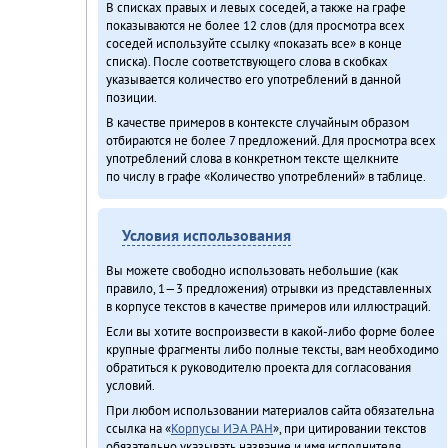
В списках правых и левых соседей, а также на графе
показываются не более 12 слов (для просмотра всех
соседей используйте ссылку «показать все» в конце
списка). После соответствующего слова в скобках
указывается количество его употреблений в данной
позиции.
В качестве примеров в контексте случайным образом
отбираются не более 7 предложений. Для просмотра всех
употреблений слова в конкретном тексте щелкните
по числу в графе «Количество употреблений» в таблице.
Условия использования
Вы можете свободно использовать небольшие (как
правило, 1—3 предложения) отрывки из представленных
в корпусе текстов в качестве примеров или иллюстраций.
Если вы хотите воспроизвести в какой-либо форме более
крупные фрагменты либо полные тексты, вам необходимо
обратиться к руководителю проекта для согласования
условий.
При любом использовании материалов сайта обязательна
ссылка на «
Корпусы ИЭА РАН
», при цитировании текстов
обязательно указывать название и имя исполнителя.