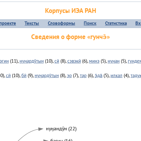
Корпусы ИЭА РАН
проекте
Тексты
Словоформы
Поиск
Статистика
Вх
Сведения о форме «гунчэ̄»
эгин
(11),
нуӈардӯтын
(10),
сӣ
(8),
сэвэкӣ
(6),
минэ
(5),
нуӈан
(5),
гунде
0),
сӣ
(10),
бӣ
(9),
нуӈардӯтын
(8),
эр
(7),
тар
(6),
э̄да̄
(5),
илкал
(4),
таду
нуӈандӯн (22)
бэгин (16)