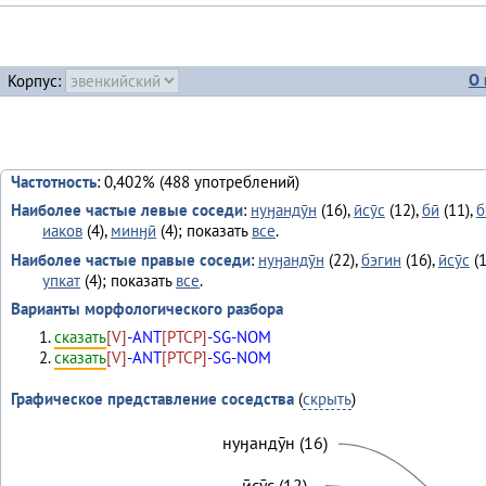
О 
Корпус:
Частотность
: 0,402% (488 употреблений)
Наиболее частые левые соседи
:
нуӈандӯн
(16),
ӣсӯс
(12),
бӣ
(11),
б
иаков
(4),
минӈӣ
(4); показать
все
.
Наиболее частые правые соседи
:
нуӈандӯн
(22),
бэгин
(16),
ӣсӯс
(1
упкат
(4); показать
все
.
Варианты морфологического разбора
сказать
[V]
-ANT
[PTCP]
-SG-NOM
сказать
[V]
-ANT
[PTCP]
-SG-NOM
Графическое представление соседства
(
скрыть
)
нуӈандӯн (16)
ӣсӯс (12)