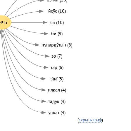
ӣсӯс (10)
нчэ̄
сӣ (10)
бӣ (9)
нуӈардӯтын (8)
эр (7)
тар (6)
э̄да̄ (5)
илкал (4)
тадук (4)
упкат (4)
(
скрыть граф
)