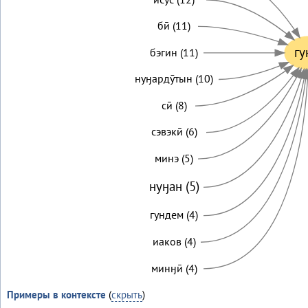
бӣ (11)
гу
бэгин (11)
нуӈардӯтын (10)
сӣ (8)
сэвэкӣ (6)
минэ (5)
нуӈан (5)
гундем (4)
иаков (4)
минӈӣ (4)
Примеры в контексте
(
скрыть
)